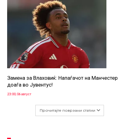
Замена за Влаховиќ: Напаѓачот на Манчестер
доаѓа во Јувентус!
23:00, 06 август
Прочитајте поврзани статии