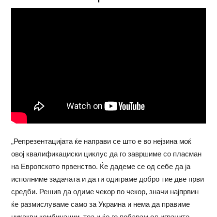
„Репрезентацијата ќе направи се што е во нејзина моќ
овој квалификациски циклус да го завршиме со пласман
на Европското првенство. Ќе дадеме се од себе да ја
исполниме задачата и да ги одиграме добро тие две први
средби. Решив да одиме чекор по чекор, значи најпрвин
ќе размислуваме само за Украина и нема да правиме
никакви комбинации, тоа и ќе го побарам од играчите,