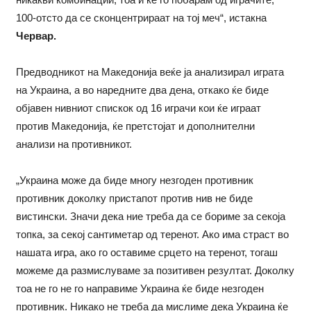
100-отсто да се сконцентрираат на тој меч“, истакна
Червар.
Предводникот на Македонија веќе ја анализирал играта
на Украина, а во наредните два дена, откако ќе биде
објавен нивниот спискок од 16 играчи кои ќе играат
против Македонија, ќе претстојат и дополнителни
анализи на противникот.
„Украина може да биде многу незгоден противник
противник доколку пристапот против нив не биде
вистински. Значи дека ние треба да се бориме за секоја
топка, за секој сантиметар од теренот. Ако има страст во
нашата игра, ако го оставиме срцето на теренот, тогаш
можеме да размислуваме за позитивен резултат. Доколку
тоа не го не го направиме Украина ќе биде незгоден
противник. Никако не треба да мислиме дека Украина ќе