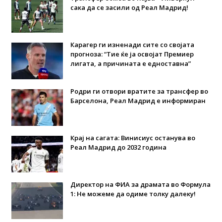
сака да се засили од Реал Мадрид!
Карагер ги изненади сите со својата
прогноза: “Тие ќе ја освојат Премиер
лигата, а причината е едноставна”
Родри ги отвори вратите за трансфер во
Барселона, Реал Мадрид е информиран
Крај на сагата: Винисиус останува во
Реал Мадрид до 2032 година
Директор на ФИА за драмата во Формула
1: Не можеме да одиме толку далеку!