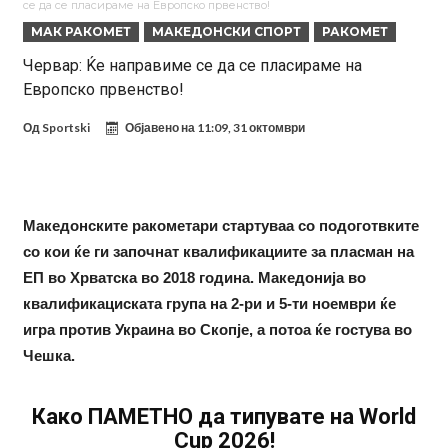
се да се пласираме на Европско првенство!
Замена за Влаховиќ: Напаѓачот на Манчестер доаѓа во Јувентус!
МАК РАКОМЕТ
МАКЕДОНСКИ СПОРТ
РАКОМЕТ
УЕФА повторно се заканува со бојкот на турнирите на ФИФА
Червар: Ќе направиме се да се пласираме на
Европско првенство!
поради Инфантино
Мурињо бесен поради одлуката на Реал: Протекоа детали од
разговорот што го потресе Мадрид!
Трансфер бомба во најва – Ливерпул сака да се засили од Реал
Од
Sportski
Објавено на
11:09, 31 октомври
Мадрид!
Карагер ги изненади сите со својата прогноза: “Тие ќе ја освојат
Премиер лигата, а причината е едноставна”
Родри ги отвори вратите за трансфер во Барселона, Реал Мадрид
Македонските ракометари стартуваа со подоготвките
е информиран
Крај на сагата: Винисиус останува во Реал Мадрид до 2032
со кои ќе ги започнат квалификациите за пласман на
година
Директор на ФИА за драмата во Формула 1: Не можеме да одиме
ЕП во Хрватска во 2018 година. Македонија во
толку далеку!
квалификациската група на 2-ри и 5-ти ноември ќе
игра против Украина во Скопје, а потоа ќе гостува во
Чешка.
Како ПАМЕТНО да типувате на World
Cup 2026!