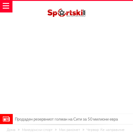
Продаден резервниот голман на Сити за 50 милиони евра
Сврзуваат уште еден англиски репрезентативец со Ливерпул
Дома
Македонски спорт
Мак ракомет
Червар: Ќе направиме