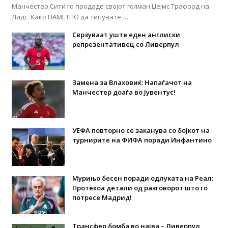
Манчестер Сити го продаде својот голман Џејмс Трафорд на
Лидс. Како ПАМЕТНО да типувате …
Сврзуваат уште еден англиски
репрезентативец со Ливерпул
Замена за Влаховиќ: Напаѓачот на
Манчестер доаѓа во Јувентус!
УЕФА повторно се заканува со бојкот на
турнирите на ФИФА поради Инфантино
Мурињо бесен поради одлуката на Реал:
Протекоа детали од разговорот што го
потресе Мадрид!
Трансфер бомба во најва – Ливерпул