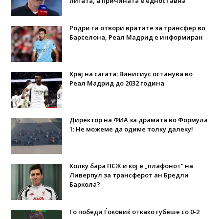
лигата, а причината е едноставна”
Родри ги отвори вратите за трансфер во
Барселона, Реал Мадрид е информиран
Крај на сагата: Винисиус останува во
Реал Мадрид до 2032 година
Директор на ФИА за драмата во Формула
1: Не можеме да одиме толку далеку!
Колку бара ПСЖ и кој е „плафонот“ на
Ливерпул за трансферот ан Бредли
Баркола?
Го победи Ѓоковиќ откако губеше со 0-2