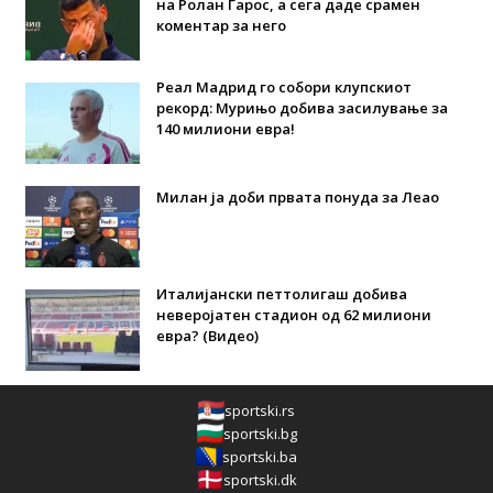
на Ролан Гарос, а сега даде срамен
коментар за него
Реал Мадрид го собори клупскиот
рекорд: Мурињо добива засилување за
140 милиони евра!
Милан ја доби првата понуда за Леао
Италијански петтолигаш добива
неверојатен стадион од 62 милиони
евра? (Видео)
sportski.rs
sportski.bg
sportski.ba
sportski.dk