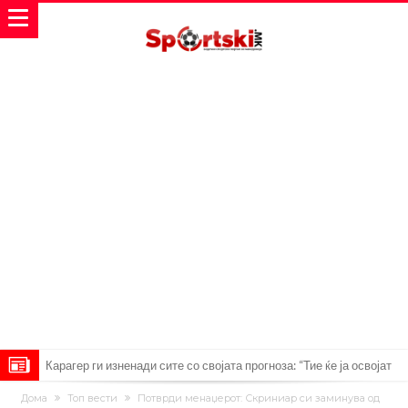
Карагер ги изненади сите со својата прогноза: “Тие ќе ја освојат
Премиер лигата, а причината е едноставна”
Родри ги отвори вратите за трансфер во Барселона, Реал Мадрид
Дома
Топ вести
Потврди менаџерот: Скриниар си заминува од