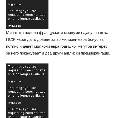
Минатата недела француските меидуми најавуваа дека
ПСЖ може да го доведе за 25 милиони евра бонус за
потпис и девет милиони евра годишно, меѓутоа интерес
за него покажуваат и два други англиски премиерлигаши.