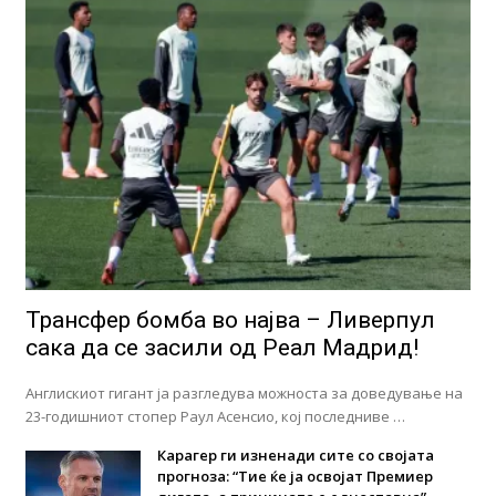
Трансфер бомба во најва – Ливерпул
сака да се засили од Реал Мадрид!
Англискиот гигант ја разгледува можноста за доведување на
23-годишниот стопер Раул Асенсио, кој последниве …
Карагер ги изненади сите со својата
прогноза: “Тие ќе ја освојат Премиер