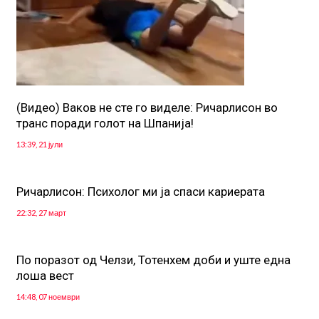
(Видео) Ваков не сте го виделе: Ричарлисон во
транс поради голот на Шпанија!
13:39, 21 јули
Ричарлисон: Психолог ми ја спаси кариерата
22:32, 27 март
По поразот од Челзи, Тотенхем доби и уште една
лоша вест
14:48, 07 ноември