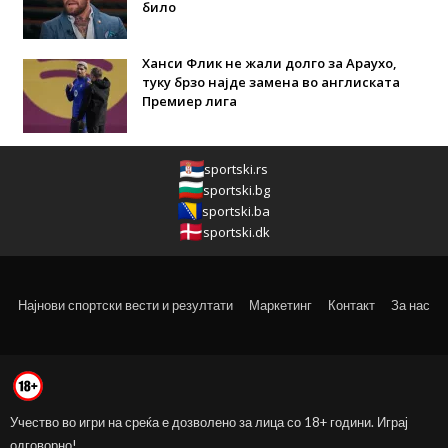
било
Ханси Флик не жали долго за Араухо,
туку брзо најде замена во англиската
Премиер лига
sportski.rs
sportski.bg
sportski.ba
sportski.dk
Најнови спортски вести и резултати
Маркетинг
Контакт
За нас
Учество во игри на среќа е дозволено за лица со 18+ години. Играј
одговорно!