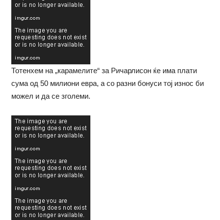
Тотенхем на „карамелите“ за Ричарлисон ќе има плати
сума од 50 милиони евра, а со разни бонуси тој износ би
можел и да се зголеми.