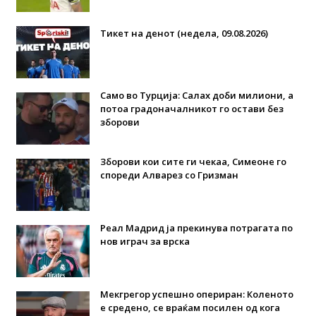
Тикет на денот (недела, 09.08.2026)
Само во Турција: Салах доби милиони, а
потоа градоначалникот го остави без
зборови
Зборови кои сите ги чекаа, Симеоне го
спореди Алварез со Гризман
Реал Мадрид ја прекинува потрагата по
нов играч за врска
Мекгрегор успешно опериран: Коленото
е средено, се враќам посилен од кога