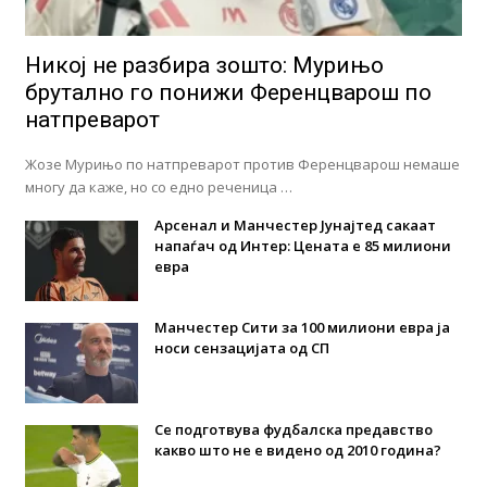
Никој не разбира зошто: Мурињо
брутално го понижи Ференцварош по
натпреварот
Жозе Мурињо по натпреварот против Ференцварош немаше
многу да каже, но со едно реченица …
Арсенал и Манчестер Јунајтед сакаат
напаѓач од Интер: Цената е 85 милиони
евра
Манчестер Сити за 100 милиони евра ја
носи сензацијата од СП
Се подготвува фудбалска предавство
какво што не е видено од 2010 година?