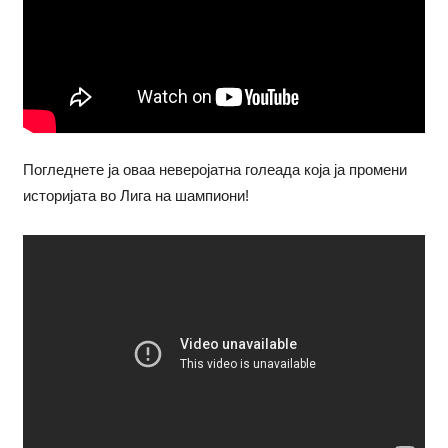
Погледнете ја оваа неверојатна голеада која ја промени
историјата во Лига на шампиони!