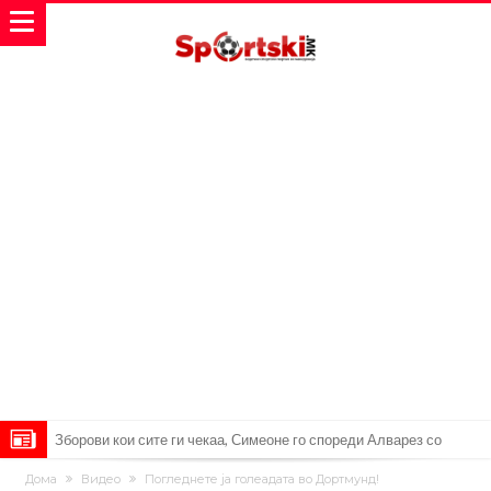
Зборови кои сите ги чекаа, Симеоне го спореди Алварез со
Гризман
Реал Мадрид ја прекинува потрагата по нов играч за врска
Дома
Видео
Погледнете ја голеадата во Дортмунд!