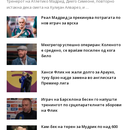
Тренерот на Атлетико Мадрид, Диего Симеоне, повторно
истакна дека смета на Хулијан Алварез, и …
Реал Мадрид ја прекинува потрагата по
нов играч за врска
Мекгрегор успешно опериран: Коленото
е средено, се враќам посилен од кога
било
Ханси Флик не жали долго за Араухо,
туку брзо најде замена во англиската
Премиер лига
Играч на Барселона бесен го напушти
тренингот по срцепарателните зборови
на Флик
Кам-бек на терен за Мудрик по над 600