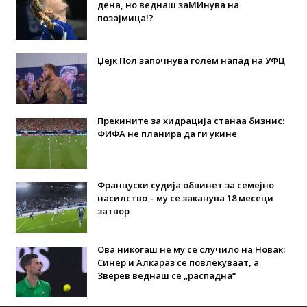
дена, но веднаш заМИнува на
позајмица!?
Џејк Пол започнува голем напад на УФЦ
Прекините за хидрација станаа бизнис:
ФИФА не планира да ги укине
Француски судија обвинет за семејно
насилство – му се заканува 18 месеци
затвор
Ова никогаш не му се случило на Новак:
Синер и Алкараз се повлекуваат, а
Зверев веднаш се „распадна“