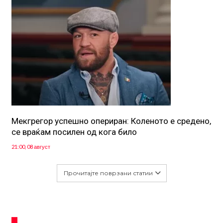
Мекгрегор успешно опериран: Коленото е средено,
се враќам посилен од кога било
21:00, 08 август
Прочитајте поврзани статии