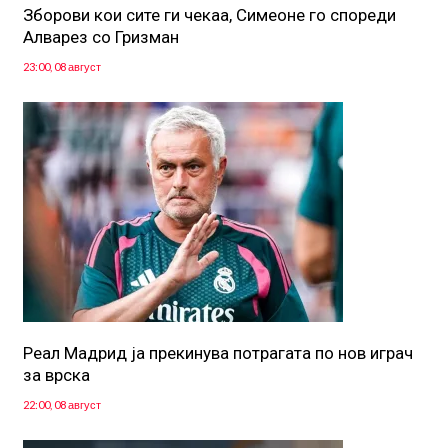
Зборови кои сите ги чекаа, Симеоне го спореди
Алварез со Гризман
23:00, 08 август
Реал Мадрид ја прекинува потрагата по нов играч
за врска
22:00, 08 август