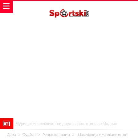
Мурињо: Несреќникот ни дојде неподготвен во Мадрид
Тетоважата на Габриел стана предмет на потсмев: Навивачите го
Дома
Фудбал
Репрезентации
„Македонија има квалитетни