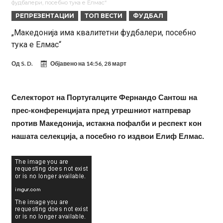
фудбалери, посебно тука е Елмас“
вметнаа Де Брујне и направија хит (Фото)
Бизарна тепачка која го запали интернетот: Познатиот тешкаш го
РЕПРЕЗЕНТАЦИИ
ТОП ВЕСТИ
ФУДБАЛ
прифати најлудиот предизвик на кариерата – сам против
Меси, Нејмар и Суарез повторно заедно?!
„Македонија има квалитетни фудбалери, посебно
тука е Елмас“
шестмина (Видео)
Маркус Рашфорд повторно со Манчестер Јунајтед. Не е
заинтересиран за трансфер во Турција и Саудиска Арабија
Дарвин Нуњез на прагот на трансфер во Трабзонспор
Од
S. D.
Објавено на
14:56, 28 март
Тикет на денот (понеделник, 10.08.2026)
Феран Торес се поблиску до трансфер во ПСЖ
Селекторот на Португалците Фернандо Сантош на
прес-конференцијата пред утрешниот натпревар
Даниел Малдини повторно го смени клубот во Серија “А”
против Македонија, истакна пофалби и респект кон
нашата селекција, а посебно го издвои Елиф Елмас.