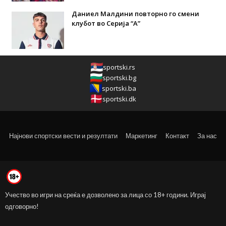
Даниел Малдини повторно го смени
клубот во Серија “А”
sportski.rs
sportski.bg
sportski.ba
sportski.dk
Најнови спортски вести и резултати
Маркетинг
Контакт
За нас
Учество во игри на среќа е дозволено за лица со 18+ години. Играј
одговорно!