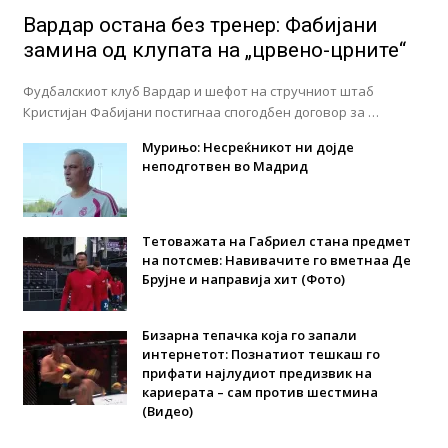
Вардар остана без тренер: Фабијани
замина од клупата на „црвено-црните“
Фудбалскиот клуб Вардар и шефот на стручниот штаб
Кристијан Фабијани постигнаа спогодбен договор за …
Мурињо: Несреќникот ни дојде
неподготвен во Мадрид
Тетоважата на Габриел стана предмет
на потсмев: Навивачите го вметнаа Де
Брујне и направија хит (Фото)
Бизарна тепачка која го запали
интернетот: Познатиот тешкаш го
прифати најлудиот предизвик на
кариерата – сам против шестмина
(Видео)