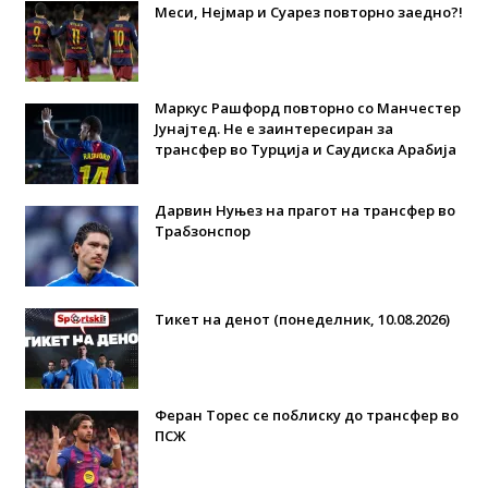
Меси, Нејмар и Суарез повторно заедно?!
Маркус Рашфорд повторно со Манчестер
Јунајтед. Не е заинтересиран за
трансфер во Турција и Саудиска Арабија
Дарвин Нуњез на прагот на трансфер во
Трабзонспор
Тикет на денот (понеделник, 10.08.2026)
Феран Торес се поблиску до трансфер во
ПСЖ