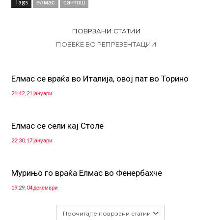
Tags
елмас
сантош
ПОВРЗАНИ СТАТИИ
ПОВЕЌЕ ВО РЕПРЕЗЕНТАЦИИ
Елмас се враќа во Италија, овој пат во Торино
21:42, 21 јануари
Елмас се сели кај Столе
22:30, 17 јануари
Мурињо го враќа Елмас во Фенербахче
19:29, 04 декември
Прочитајте поврзани статии