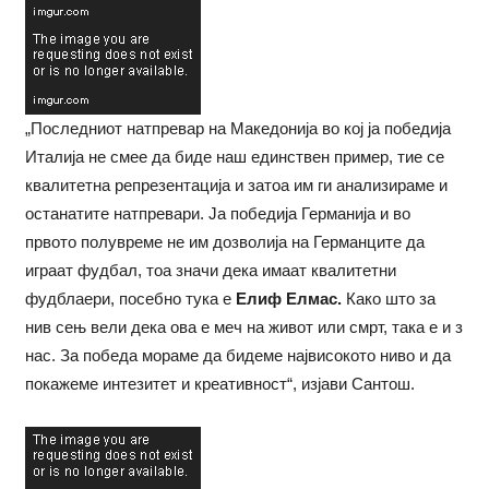
„Последниот натпревар на Македонија во кој ја победија
Италија не смее да биде наш единствен пример, тие се
квалитетна репрезентација и затоа им ги анализираме и
останатите натпревари. Ја победија Германија и во
првото полувреме не им дозволија на Германците да
играат фудбал, тоа значи дека имаат квалитетни
фудблаери, посебно тука е
Елиф Елмас.
Како што за
нив сењ вели дека ова е меч на живот или смрт, така е и з
нас. За победа мораме да бидеме највисокото ниво и да
покажеме интезитет и креативност“, изјави Сантош.