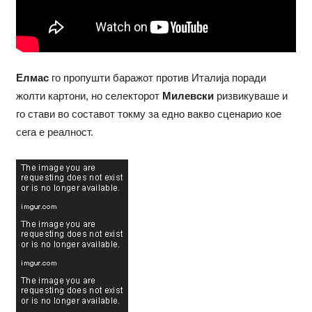
Елмас
го пропушти баражот против Италија поради
жолти картони, но селекторот
Милевски
ризвикуваше и
го стави во составот токму за едно вакво сценарио кое
сега е реалност.