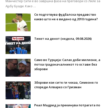
Манчестер Сити е во завршна фаза на преговори со Лиле за
Ајубу Буади. Како …
Се подготвува фудбалска предавство
какво што не е видено од 2010 година?
Тикет на денот (недела, 09.08.2026)
Само во Турција: Салах доби милиони, а
потоа градоначалникот го остави без
зборови
Зборови кои сите ги чекаа, Симеоне го
спореди Алварез со Гризман
Реал Мадрид ја прекинува потрагата по