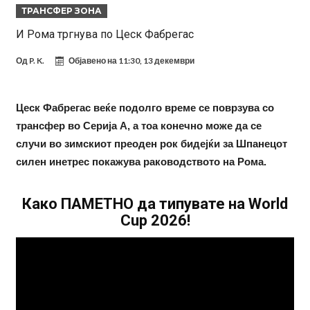
ТРАНСФЕР ЗОНА
Само во Турција: Салах доби милиони, а потоа градоначалникот
И Рома тргнува по Цеск Фабрегас
го остави без зборови
Зборови кои сите ги чекаа, Симеоне го спореди Алварез со
Од
P. K.
Објавено на
11:30, 13 декември
Гризман
Реал Мадрид ја прекинува потрагата по нов играч за врска
Мекгрегор успешно опериран: Коленото е средено, се враќам
Цеск Фабрегас веќе подолго време се поврзува со
посилен од кога било
Ханси Флик не жали долго за Араухо, туку брзо најде замена во
трансфер во Серија А, а тоа конечно може да се
англиската Премиер лига
Играч на Барселона бесен го напушти тренингот по
случи во зимскиот преоден рок бидејќи за Шпанецот
срцепарателните зборови на Флик
Кам-бек на терен за Мудрик по над 600 дена, но веднаш
силен инетрес покажува раководството на Рома.
заМИнува на позајмица!?
Како ПАМЕТНО да типувате на World
Cup 2026!