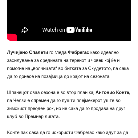
Лучијано Спалети
го гледа
Фабрегас
како идеално
засилување за средината на теренот и човек кој ќе и
помогне на „волчицата“ во битката за Скудетото, па сака
да го донесе на позајмица до крајот на сезоната.
Шпанецот оваа сезона е во втор план кај
Антонио Конте
,
па Челзи е спремен да го пушти плејмекерот уште во
зимскиот преоден рок, но не сака да го продава на друг
клуб во Премиер лигата.
Конте пак сака да го искористи Фабрегас како адут за да