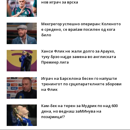
нов играч за врска
Мекгрегор успешно опериран: Коленото
е средено, се враќам посилен од кога
било
Ханси Флик не жали долго за Араухо,
туку брзо најде замена во англиската
Премиер лига
Играч на Барселона бесен го напушти
тренингот по срцепарателните зборови
на Флик
Кам-бек на терен за Мудрик по над 600
дена, но веднаш заМИнува на
позајмица!?