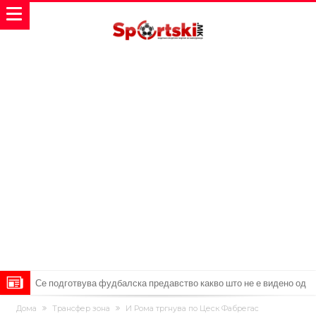
Се подготвува фудбалска предавство какво што не е видено од
2010 година?
Тикет на денот (недела, 09.08.2026)
Дома
Трансфер зона
И Рома тргнува по Цеск Фабрегас