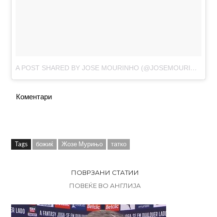
A POST SHARED BY JOSE MOURINHO (@JOSEMOURINHO)
O
Коментари
Tags
божиќ
Жозе Мурињо
татко
ПОВРЗАНИ СТАТИИ
ПОВЕЌЕ ВО АНГЛИЈА