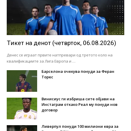
Тикет на денот (четврток, 06.08.2026)
Денес се играат првите натпревари од третото коло на
квалификациите за Лига Европа и …
Барселона очекува понуди за Феран
Торес
Винисиус ги избриша сите објави на
Инстаграм откако Реал му понуди нов
договор
Ливерпул понуди 100 милиони евра за