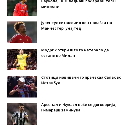
Баркола, ПСЖ веднаш побара уште 50
милиони
Јувентус се насочил кон напаѓач на
Манчестер Јунајтед
Модриќ откри што го натерало да
остане во Милан
Стотици навивачи го пречекаа Салах во
Истанбул
Арсенал и Њукасл веќе се договорија,
Гимарејш заминува