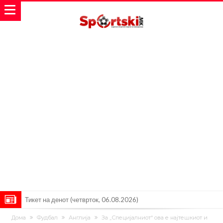
Барселона очекува понуди за Феран Торес
Винисиус ги избриша сите објави на Инстаграм откако Реал му
Дома
Фудбал
Англија
За „Специјалниот“ ова е најтешкиот и