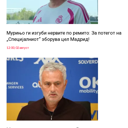
Мурињо ги изгуби нервите по ремито: За потегот на
„Специјалниот“ зборува цел Мадрид!
12:00, 02 август