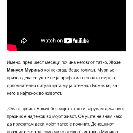
Имено, пред шест месеци почина неговиот татко,
Жозе
Мануел Мурињо
кој некогаш беше голман. Мурињо
призна дека се уште не ја прифатил неговата смрт, а
дополнително ситуацијата му ја отежнал Божиќ кој за
него е најтежок во животот.
„Ова е првиот Божиќ без мојот татко и верувам дека овој
празник е најтежок во мојот живот. Се уште не знам како
да прифатам дека мојот татко е починат. Денешниот
празник сето тоа само ми го отежна“, истакна Мурињо.