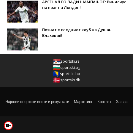
АРСЕНАЛ ГО ЛАДИ ШАМПАЊОТ: Винисиус
на праг на Лондон!
Познат е следниот клуб на Душан
Влаховиќ!
sportski.rs
sportski.bg
sportski.ba
sportski.dk
Најнови спортски вести и резултати
Маркетинг
Контакт
За нас