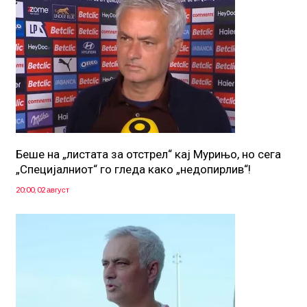
Беше на „листата за отстрел“ кај Мурињо, но сега
„Специјалниот“ го гледа како „недопирлив“!
20:00, 02 август