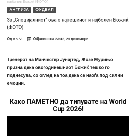
најболен Божиќ (ФОТО)
понуди нов договор
Ливерпул понуди 100 милиони евра за Баркола, ПСЖ веднаш
АНГЛИЈА
ФУДБАЛ
побара уште 50 милиони
Јувентус се насочил кон напаѓач на Манчестер Јунајтед
За „Специјалниот“ ова е најтешкиот и најболен Божиќ
(ФОТО)
Модриќ откри што го натерало да остане во Милан
Стотици навивачи го пречекаа Салах во Истанбул
Од
An. V.
Објавено на
23:48, 25 декември
Арсенал и Њукасл веќе се договорија, Гимарејш заминува
АРСЕНАЛ ГО ЛАДИ ШАМПАЊОТ: Винисиус на праг на Лондон!
Тренерот на Манчестер Јунајтед, Жозе Мурињо
призна дека овогодинешниот Божиќ тешко го
Познат е следниот клуб на Душан Влаховиќ!
поднесува, со оглед на тоа дека се наоѓа под силни
емоции.
Како ПАМЕТНО да типувате на World
Cup 2026!