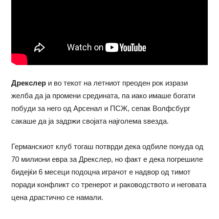
Дрекслер
и во текот на летниот преоден рок изрази
желба да ја промени средината, па иако имаше богати
побуди за него од Арсенал и ПСЖ, сепак Волфсбург
сакаше да ја задржи својата најголема ѕвезда.
Германскиот клуб тогаш потврди дека одбиле понуда од
70 милиони евра за Дрекслер, но факт е дека погрешиле
бидејќи 6 месеци подоцна играчот е надвор од тимот
поради конфликт со тренерот и раководството и неговата
цена драстично се намали.