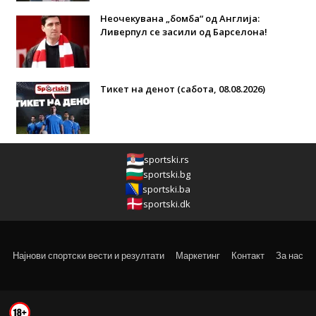
Неочекувана „бомба“ од Англија:
Ливерпул се засили од Барселона!
Тикет на денот (сабота, 08.08.2026)
sportski.rs
sportski.bg
sportski.ba
sportski.dk
Најнови спортски вести и резултати
Маркетинг
Контакт
За нас