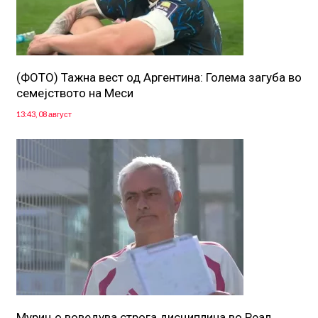
(ФОТО) Тажна вест од Аргентина: Голема загуба во
семејството на Меси
13:43, 08 август
Мурињо воведува строга дисциплина во Реал