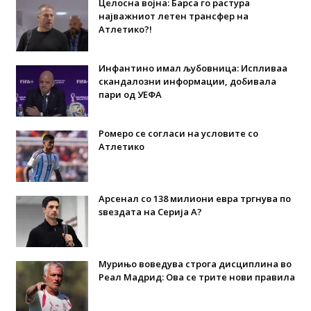
Целосна војна: Барса го растура
најважниот летен трансфер на
Атлетико?!
Инфантино имал љубовница: Испливаа
скандалозни информации, добивала
пари од УЕФА
Ромеро се согласи на условите со
Атлетико
Арсенал со 138 милиони евра тргнува по
ѕвездата на Серија А?
Мурињо воведува строга дисциплина во
Реал Мадрид: Ова се трите нови правила