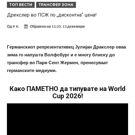
ТОП ВЕСТИ
ТРАНСФЕР ЗОНА
трите нови правила за успех
Целосна војна: Барса го растура најважниот летен трансфер на
Дрекслер во ПСЖ по „дисконтна“ цена!
Атлетико?!
Инфантино имал љубовница: Испливаа скандалозни
Од
P. K.
Објавено на
11:25, 15 декември
информации, добивала пари од УЕФА
Ромеро се согласи на условите со Атлетико
Арсенал со 138 милиони евра тргнува по ѕвездата на Серија А?
Германскиот репрезентативец Јулијан Дракслер оваа
Мурињо воведува строга дисциплина во Реал Мадрид: Ова се
зима го напушта Волфсбург и е многу блиску до
трите нови правила
Неочекувана „бомба“ од Англија: Ливерпул се засили од
трансфер во Пари Сент Жермен, пренесуваат
Барселона!
Тикет на денот (сабота, 08.08.2026)
германските медиуми.
Како ПАМЕТНО да типувате на World
Cup 2026!