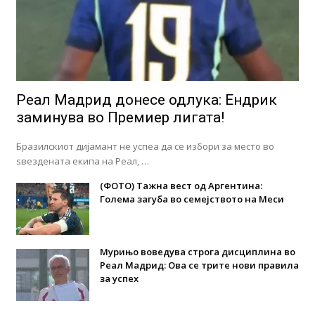
Реал Мадрид донесе одлука: Eндрик
заминува во Премиер лигата!
Бразилскиот дијамант не успеа да се избори за место во
ѕвездената екипа на Реал, …
(ФОТО) Тажна вест од Аргентина:
Голема загуба во семејството на Меси
Мурињо воведува строга дисциплина во
Реал Мадрид: Ова се трите нови правила
за успех