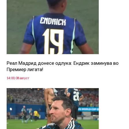
Реал Мадрид донесе одлука: Eндрик заминува во
Премиер лигата!
14:00, 08 август