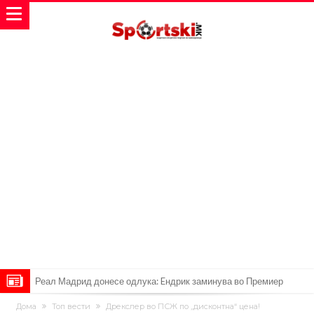
Мурињо воведува строга дисциплина во Реал Мадрид: Ова се
Дома
Топ вести
Дрекслер во ПСЖ по „дисконтна“ цена!