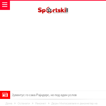
Јувентус го сака Рајндерс, но под еден услов
ПСЖ и Ливерпул имаат доверба дека ќе постигнат договор за
Дома
Останати
Ракомет
Дејан Милосављев е ракометар на