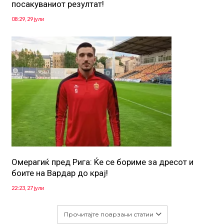
посакуваниот резултат!
08:29, 29 јули
Омерагиќ пред Рига: Ќе се бориме за дресот и
боите на Вардар до крај!
22:23, 27 јули
Прочитајте поврзани статии