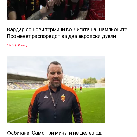
Вардар со нови термини во Лигата на шампионите:
Променет распоредот за два европски дуели
16:30, 04 август
Фабијани: Само три минути нè делеа од