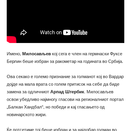
Имено,
Милосављев
кој сега е член на гермнаски Фуксе
Берлин беше избран за ракометар на годината во Србија.
Ова секако е големо признание за голманот кој во Вардар
дојде на мала врата со голем притисок на себе да биде
замена за одличниот
Арпад Штербик
. Милосављев
освои убедливо најмногу гласови на регионалниот портал
„Балкан Хандбал“, но победи и кај гласањето од
новинарското жири.
Ќе потсетиме тој беше избран и за најдобар голман во