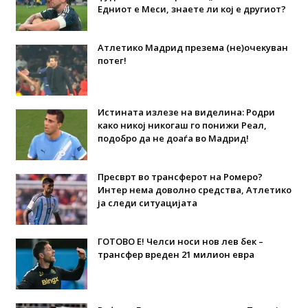
Едниот е Меси, знаете ли кој е другиот?
Атлетико Мадрид презема (не)очекуван
потег!
Истината излезе на виделина: Родри
како никој никогаш го понижи Реал,
подобро да не доаѓа во Мадрид!
Пресврт во трансферот на Ромеро?
Интер нема доволно средства, Атлетико
ја следи ситуацијата
ГОТОВО Е! Челси носи нов лев бек –
трансфер вреден 21 милион евра