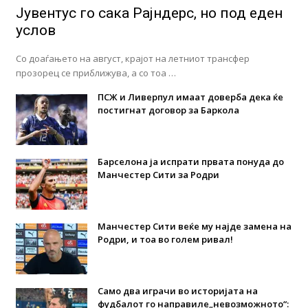
Јувентус го сака Рајндерс, но под еден
услов
Со доаѓањето на август, крајот на летниот трансфер
прозорец се приближува, а со тоа …
ПСЖ и Ливерпул имаат доверба дека ќе
постигнат договор за Баркола
Барселона ја испрати првата понуда до
Манчестер Сити за Родри
Манчестер Сити веќе му најде замена на
Родри, и тоа во голем ривал!
Само два играчи во историјата на
фудбалот го направиле„невозможното“: