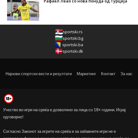
Рафаел Леао со нова понуда од Турција
sportski.rs
sportski.bg
sportski.ba
sportski.dk
Најнови спортски вести и резултати
Маркетинг
Контакт
За нас
Учество во игри на среќа е дозволено за лица со 18+ години. Играј
одговорно!
Согласно Законот за игрите на среќа и за забавните игри не е