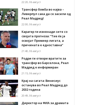
22:20, 06 август
Трансфер бомба во најва –
Ливерпул сака да се засили од
Реал Мадрид!
22:00, 06 август
Карагер ги изненади сите со
својата прогноза: “Тие ќе ја
освојат Премиер лигата, а
причината е едноставна”
21:40, 06 август
Родри ги отвори вратите за
трансфер во Барселона, Реал
Мадрид е информиран
21:15, 06 август
Крај на сагата: Винисиус
останува во Реал Мадрид до
2032 година
20:49, 06 август
Директор на ФИА за драмата