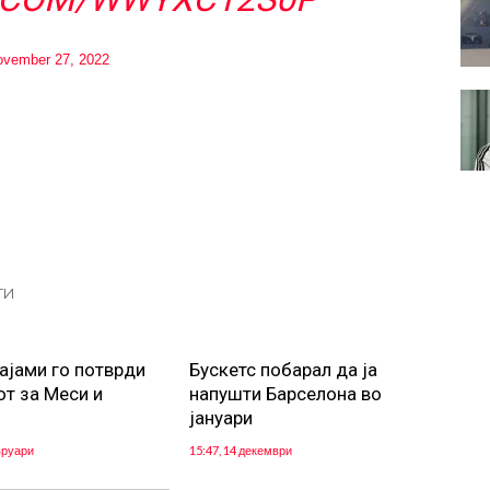
vember 27, 2022
ТИ
ајами го потврди
Бускетс побарал да ја
от за Меси и
напушти Барселона во
јануари
вруари
15:47, 14 декември