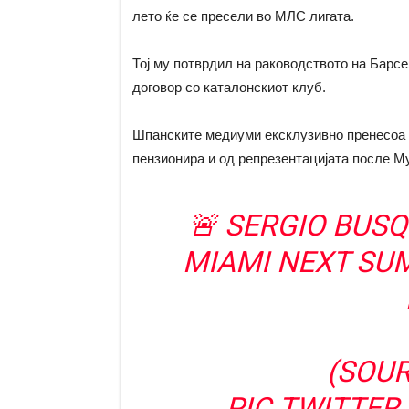
лето ќе се пресели во МЛС лигата.
Тој му потврдил на раководството на Барсе
договор со каталонскиот клуб.
Шпанските медиуми ексклузивно пренесоа д
пензионира и од репрезентацијата после Му
🚨 SERGIO BUSQ
MIAMI NEXT SUM
(SOU
PIC.TWITTE