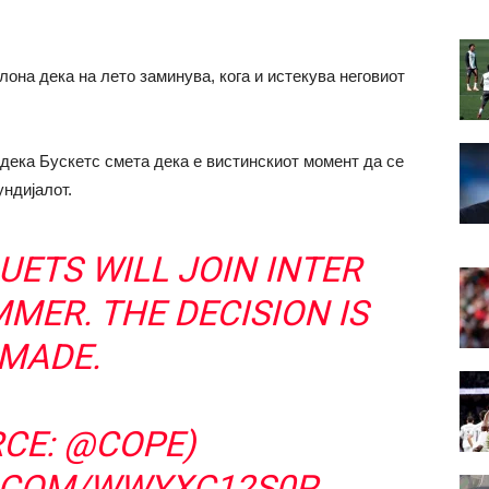
лона дека на лето заминува, кога и истекува неговиот
ека Бускетс смета дека е вистинскиот момент да се
ндијалот.
UETS WILL JOIN INTER
MER. THE DECISION IS
MADE.
RCE:
@COPE
)
R.COM/WWYXC12S0P