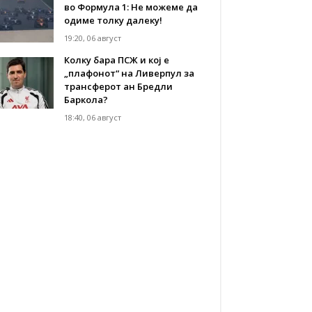
во Формула 1: Не можеме да
одиме толку далеку!
19:20, 06 август
Колку бара ПСЖ и кој е
„плафонот“ на Ливерпул за
трансферот ан Бредли
Баркола?
18:40, 06 август