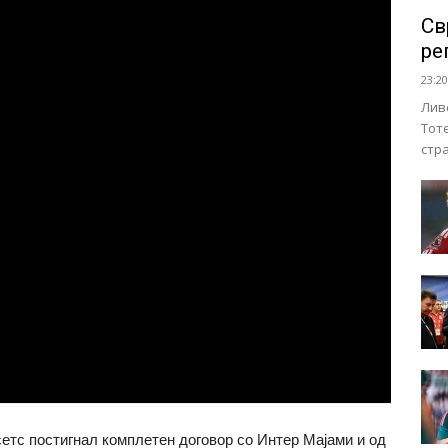
Св
ре
23:20
Лив
Тот
стр
тс постигнал комплетен договор со Интер Мајами и од