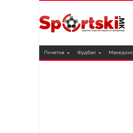
Почетна
Фудбал
Македонс