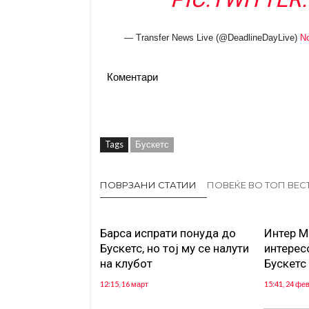
— Transfer News Live (@DeadlineDayLive)
No
Коментари
Tags
Бускетс
ПОВРЗАНИ СТАТИИ
ПОВЕЌЕ ВО ТОП ВЕС
Барса испрати понуда до
Интер М
Бускетс, но тој му се налути
интерес
на клубот
Бускетс
12:15, 16 март
15:41, 24 фе