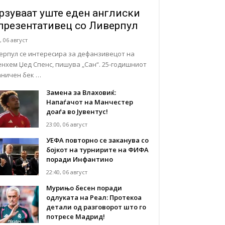
рзуваат уште еден англиски
презентативец со Ливерпул
, 06 август
ерпул се интересира за дефанзивецот на
енхем Џед Спенс, пишува „Сан“. 25-годишниот
аничен бек …
Замена за Влаховиќ:
Напаѓачот на Манчестер
доаѓа во Јувентус!
23:00, 06 август
УЕФА повторно се заканува со
бојкот на турнирите на ФИФА
поради Инфантино
22:40, 06 август
Мурињо бесен поради
одлуката на Реал: Протекоа
детали од разговорот што го
потресе Мадрид!