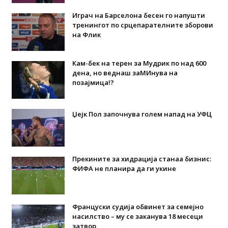
Играч на Барселона бесен го напушти
тренингот по срцепарателните зборови
на Флик
Кам-бек на терен за Мудрик по над 600
дена, но веднаш заМИнува на
позајмица!?
Џејк Пол започнува голем напад на УФЦ
Прекините за хидрација станаа бизнис:
ФИФА не планира да ги укине
Француски судија обвинет за семејно
насилство – му се заканува 18 месеци
затвор