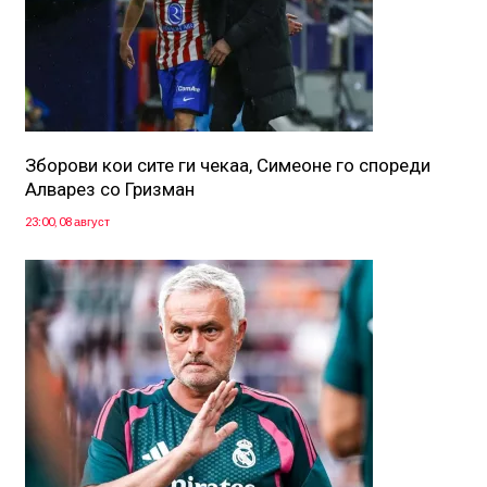
Зборови кои сите ги чекаа, Симеоне го спореди
Алварез со Гризман
23:00, 08 август