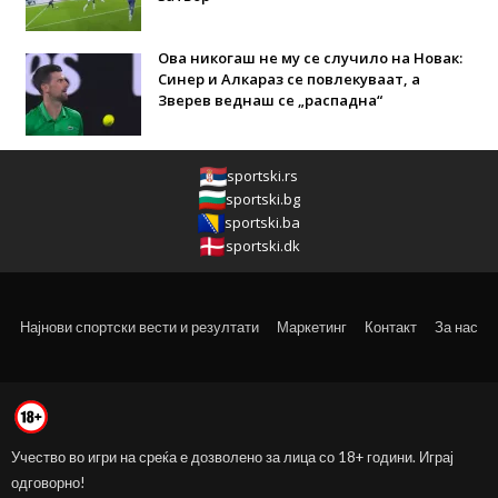
Ова никогаш не му се случило на Новак:
Синер и Алкараз се повлекуваат, а
Зверев веднаш се „распадна“
sportski.rs
sportski.bg
sportski.ba
sportski.dk
Најнови спортски вести и резултати
Маркетинг
Контакт
За нас
Учество во игри на среќа е дозволено за лица со 18+ години. Играј
одговорно!