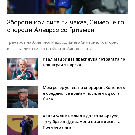
Зборови кои сите ги чекаа, Симеоне го
спореди Алварез со Гризман
Тренерот на Атлетико Мадрид, Диего Симеоне, повторно
истакна дека смета на Хулијан Алварез, и …
Реал Мадрид ја прекинува потрагата по
нов играч за врска
Мекгрегор успешно опериран: Коленото
е средено, се враќам посилен од кога
било
Ханси Флик не жали долго за Араухо,
туку брзо најде замена во англиската
Премиер лига