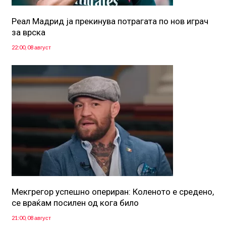
Реал Мадрид ја прекинува потрагата по нов играч
за врска
22:00, 08 август
Мекгрегор успешно опериран: Коленото е средено,
се враќам посилен од кога било
21:00, 08 август