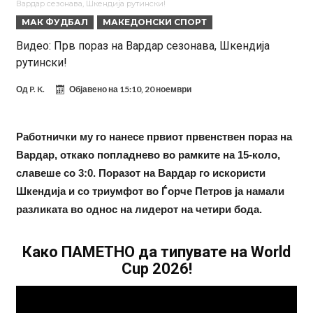
Вардар сезонава, Шкендија рутински!
заМИнува на позајмица!?
Џејк Пол започнува голем напад на УФЦ
МАК ФУДБАЛ
МАКЕДОНСКИ СПОРТ
Прекините за хидрација станаа бизнис: ФИФА не планира да ги
Видео: Прв пораз на Вардар сезонава, Шкендија
рутински!
укине
Француски судија обвинет за семејно насилство – му се заканува
18 месеци затвор
Ова никогаш не му се случило на Новак: Синер и Алкараз се
Од
P. K.
Објавено на
15:10, 20 ноември
повлекуваат, а Зверев веднаш се „распадна“
Работнички му го нанесе првиот првенствен пораз на
Вардар, откако попладнево во рамките на 15-коло,
славеше со 3:0. Поразот на Вардар го искористи
Шкендија и со триумфот во Ѓорче Петров ја намали
разликата во однос на лидерот на четири бода.
Како ПАМЕТНО да типувате на World
Cup 2026!