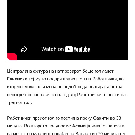
Централана фигура на натпреварот беше голманот
Гачевски
кој му го подари првиот гол на Работнички, кај
вториот можеше и мораше подобро да реагира, а потоа
непотребно направи пенал од кој Работнички го постигна
третиот гол.
Работнички првиот гол го постигна преку
Сахити
во 33
минута. Во второто полувреме
Асани
ја имаше шансата
на мечот, но младиот напаѓач на Вардар во 70 минута од