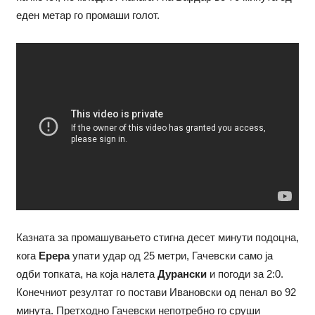
еден метар го промаши голот.
Казната за промашувањето стигна десет минути подоцна,
кога
Ерера
упати удар од 25 метри, Гачевски само ја
одби топката, на која налета
Дурански
и погоди за 2:0.
Конечниот резултат го постави Ивановски од пенал во 92
минута. Претходно Гачевски непотребно го сруши