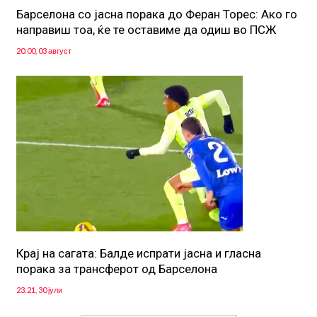
Барселона со јасна порака до Феран Торес: Ако го
направиш тоа, ќе те оставиме да одиш во ПСЖ
20:00, 03 август
Крај на сагата: Балде испрати јасна и гласна
порака за трансферот од Барселона
23:21, 30 јули