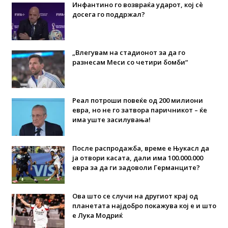
Инфантино го возвраќа ударот, кој сè
досега го поддржал?
„Влегувам на стадионот за да го
разнесам Меси со четири бомби“
Реал потроши повеќе од 200 милиони
евра, но не го затвора паричникот – ќе
има уште засилувања!
После распродажба, време е Њукасл да
ја отвори касата, дали има 100.000.000
евра за да ги задоволи Германците?
Ова што се случи на другиот крај од
планетата најдобро покажува кој е и што
е Лука Модриќ