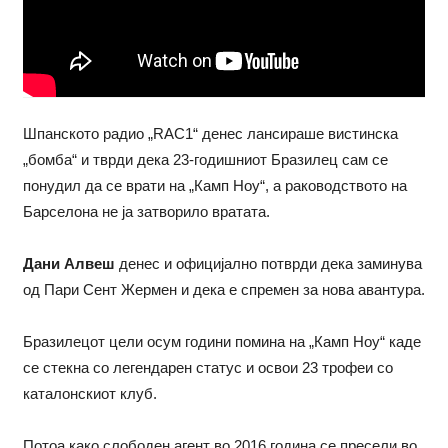
Шпанското радио „RAC1“ денес лансираше вистинска
„бомба“ и тврди дека 23-годишниот Бразилец сам се
понудил да се врати на „Камп Ноу“, а раководството на
Барселона не ја затворило вратата.
Дани Алвеш
денес и официјално потврди дека заминува
од Пари Сент Жермен и дека е спремен за нова авантура.
Бразилецот цели осум години помина на „Камп Ноу“ каде
се стекна со легендарен статус и освои 23 трофеи со
каталонскиот клуб.
Потоа како слободен агент во 2016 година се пресели во