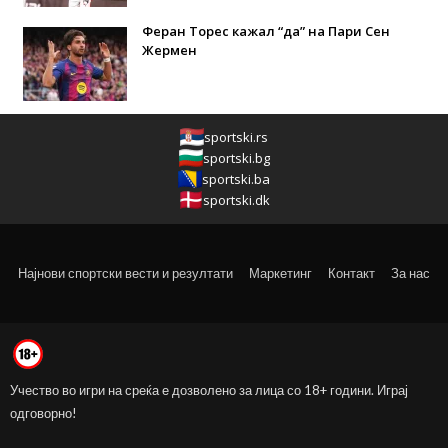
Феран Торес кажал “да” на Пари Сен
Жермен
sportski.rs
sportski.bg
sportski.ba
sportski.dk
Најнови спортски вести и резултати
Маркетинг
Контакт
За нас
Учество во игри на среќа е дозволено за лица со 18+ години. Играј
одговорно!