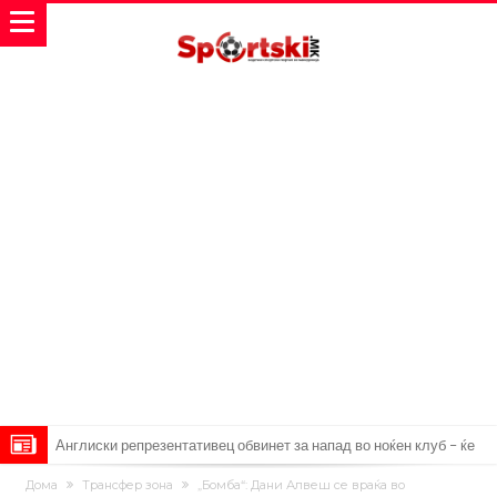
Ливерпул и Арсенал влегуваат во „војна“ поради фудбалер
Дома
Трансфер зона
„Бомба“: Дани Алвеш се враќа во