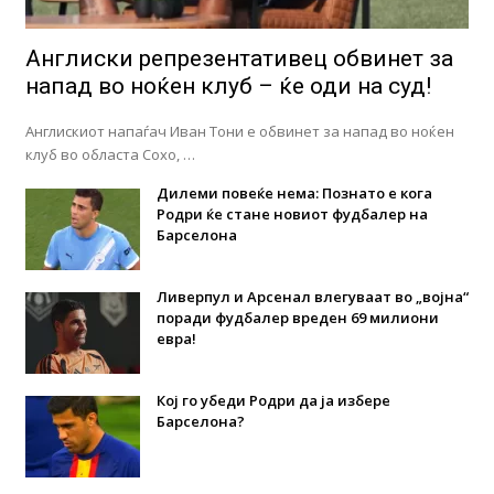
Англиски репрезентативец обвинет за
напад во ноќен клуб – ќе оди на суд!
Англискиот напаѓач Иван Тони е обвинет за напад во ноќен
клуб во областа Сохо, …
Дилеми повеќе нема: Познато е кога
Родри ќе стане новиот фудбалер на
Барселона
Ливерпул и Арсенал влегуваат во „војна“
поради фудбалер вреден 69 милиони
евра!
Кој го убеди Родри да ја избере
Барселона?