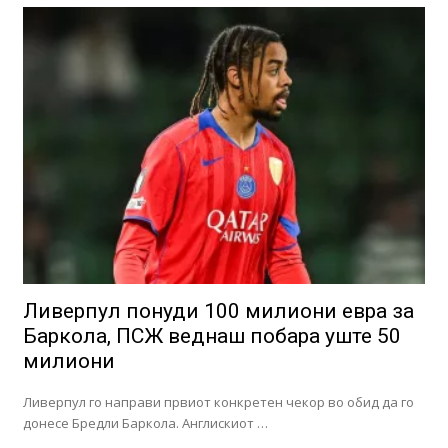
Ливерпул понуди 100 милиони евра за
Баркола, ПСЖ веднаш побара уште 50
милиони
Ливерпул го направи првиот конкретен чекор во обид да го
донесе Бредли Баркола. Англискиот …