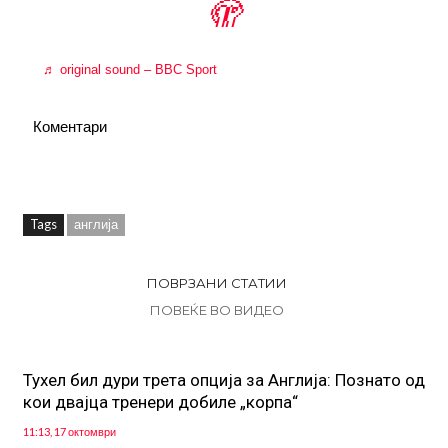
🫣
♬ original sound – BBC Sport
Коментари
Tags
англија
ПОВРЗАНИ СТАТИИ
ПОВЕЌЕ ВО ВИДЕО
Тухел бил дури трета опција за Англија: Познато од
кои двајца тренери добиле „корпа“
11:13, 17 октомври