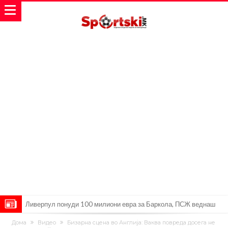
Ливерпул понуди 100 милиони евра за Баркола, ПСЖ веднаш
побара уште 50 милиони
Јувентус се насочил кон напаѓач на Манчестер Јунајтед
Дома
Видео
Бизарна сцена во Англија: Ваква повреда досега не