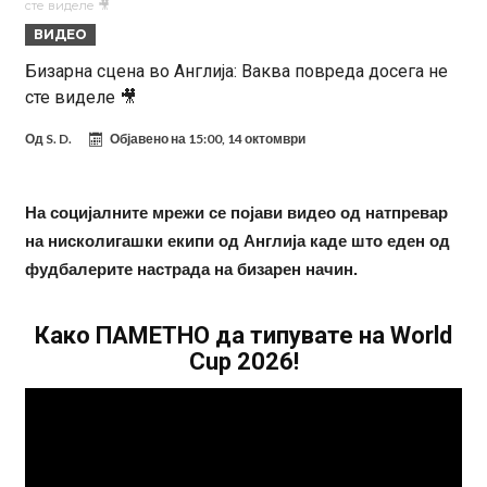
сте виделе 🎥
Модриќ откри што го натерало да остане во Милан
ВИДЕО
Стотици навивачи го пречекаа Салах во Истанбул
Бизарна сцена во Англија: Ваква повреда досега не
сте виделе 🎥
Арсенал и Њукасл веќе се договорија, Гимарејш заминува
АРСЕНАЛ ГО ЛАДИ ШАМПАЊОТ: Винисиус на праг на Лондон!
Од
S. D.
Објавено на
15:00, 14 октомври
Познат е следниот клуб на Душан Влаховиќ!
Решено е: Реал Мадрид го испраќа својот млад талент во Серија
На социјалните мрежи се појави видео од натпревар
на нисколигашки екипи од Англија каде што еден од
“А”
Лукаку бара нов клуб
фудбалерите настрада на бизарен начин.
Тотенхем започна преговори со Гакпо
Како ПАМЕТНО да типувате на World
Cup 2026!