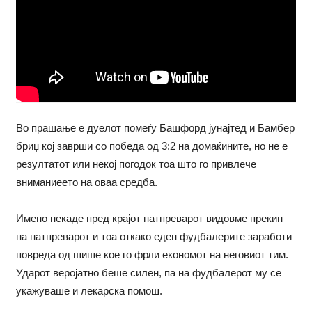
Во прашање е дуелот помеѓу Башфорд јунајтед и Бамбер
бриџ кој заврши со победа од 3:2 на домаќините, но не е
резултатот или некој погодок тоа што го привлече
вниманиеето на оваа средба.
Имено некаде пред крајот натпреварот видовме прекин
на натпреварот и тоа откако еден фудбалерите заработи
повреда од шише кое го фрли економот на неговиот тим.
Ударот веројатно беше силен, па на фудбалерот му се
укажуваше и лекарска помош.