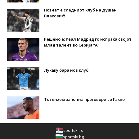
Познат е следниот клуб на Душан
Влаховиќ!
Решено е: Реал Мадрид го испраќа својот
млад талент во Серија “А”
Лукаку бара нов клуб
Тотенхем започна преговори со Гакпо
sportski.rs
sportski.bg