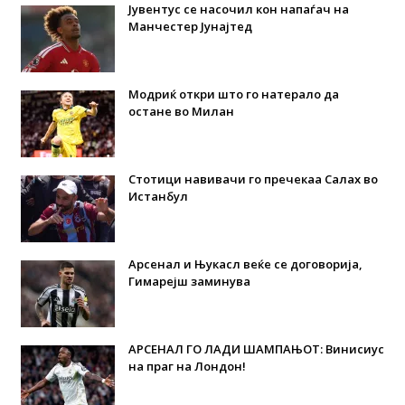
Јувентус се насочил кон напаѓач на
Манчестер Јунајтед
Модриќ откри што го натерало да
остане во Милан
Стотици навивачи го пречекаа Салах во
Истанбул
Арсенал и Њукасл веќе се договорија,
Гимарејш заминува
АРСЕНАЛ ГО ЛАДИ ШАМПАЊОТ: Винисиус
на праг на Лондон!