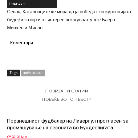
Сепак, Каталонците ќе мора да ја победат конкуренцијата
бидејќи за играчот интерес покаѓуваат уште Баерн
Минхен и Милан.
Коментари
Tags
наби кеита
ПОВРЗАНИ СТАТИИ
ПОВЕЌЕ ВО ТОП ВЕСТИ
Поранешниот фудбалер на Ливерпул прогласен за
промашување на сезоната во Бундеслигата
09:02, 04 јуни