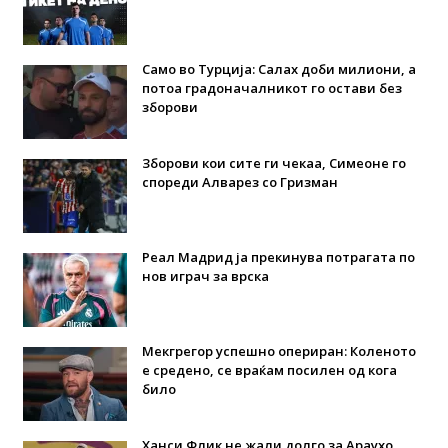
Само во Турција: Салах доби милиони, а
потоа градоначалникот го остави без
зборови
Зборови кои сите ги чекаа, Симеоне го
спореди Алварез со Гризман
Реал Мадрид ја прекинува потрагата по
нов играч за врска
Мекгрегор успешно опериран: Коленото
е средено, се враќам посилен од кога
било
Ханси Флик не жали долго за Араухо,