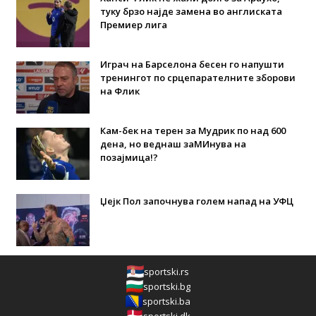
туку брзо најде замена во англиската
Премиер лига
Играч на Барселона бесен го напушти
тренингот по срцепарателните зборови
на Флик
Кам-бек на терен за Мудрик по над 600
дена, но веднаш заМИнува на
позајмица!?
Џејк Пол започнува голем напад на УФЦ
sportski.rs
sportski.bg
sportski.ba
sportski.dk