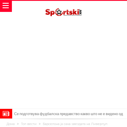
Се подготвува фудбалска предавство какво што не е видено од
2010 година?
Тикет на денот (недела, 09.08.2026)
Дома
Топ вести
Барселона ја сака ѕвездата на Ливерпул