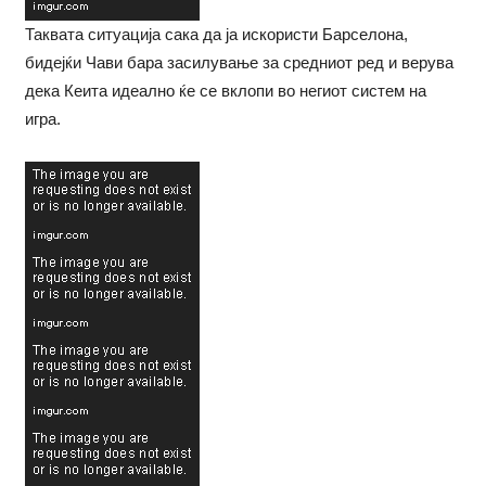
Таквата ситуација сака да ја искористи Барселона,
бидејќи Чави бара засилување за средниот ред и верува
дека Кеита идеално ќе се вклопи во негиот систем на
игра.