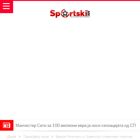
Манчестер Сити за 100 милиони евра ја носи сензацијата од СП
Се подготвува фудбалска предавство какво што не е видено од
Дома
Трансфер зона
Баерн Минхен и Јувентус спремаат голема