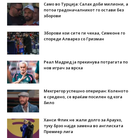
Само во Турција: Салах доби милиони, а
потоа градоначалникот го остави без
зборови
Зборови кои сите ги чекаа, Симеоне го
спореди Алварез со Гризман
Реал Мадрид ја прекинува потрагата по
нов играч за врска
Мекгрегор успешно опериран: Коленото
е средено, се враќам посилен од кога
било
Ханси Флик не жали долго за Араухо,
туку брзо најде замена во англиската
Премиер лига