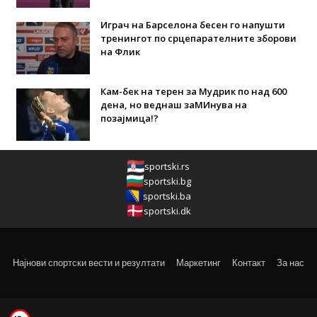
Играч на Барселона бесен го напушти
тренингот по срцепарателните зборови
на Флик
Кам-бек на терен за Мудрик по над 600
дена, но веднаш заМИнува на
позајмица!?
sportski.rs
sportski.bg
sportski.ba
sportski.dk
Најнови спортски вести и резултати
Маркетинг
Контакт
За нас