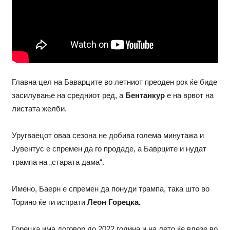
Главна цел на Баварците во летниот преоден рок ќе биде
засилување на средниот ред, а
Бентанкур
е на врвот на
листата желби.
Уругваецот оваа сезона не добива голема минутажа и
Јувентус е спремен да го продаде, а Баврците и нудат
трампа на „старата дама“.
Имено, Баерн е спремен да понуди трампа, така што во
Торино ќе ги испрати
Леон Горецка.
Горецка има договор до 2022 година и на лето ќе влезе во