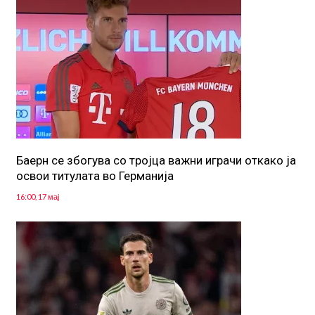
Баерн се збогува со тројца важни играчи откако ја
освои титулата во Германија
16:00, 17 мај