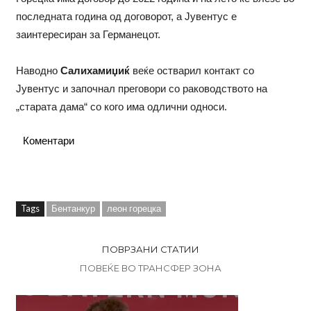
последната година од договорот, а Јувентус е
заинтересиран за Германецот.
Наводно
Салихамиџиќ
веќе остварил контакт со
Јувентус и започнал преговори со раководството на
„старата дама“ со кого има одлични односи.
Коментари
Tags
Бентанкур
леон горецка
ПОВРЗАНИ СТАТИИ
ПОВЕЌЕ ВО ТРАНСФЕР ЗОНА