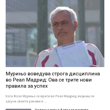
Мурињо воведува строга дисциплина
во Реал Мадрид: Ова се трите нови
правила за успех
Кога Жозе Мурињо се врати во Реал Мадрид, веднаш ги
засуче своите ракави и …
Целосна војна: Барса го растура