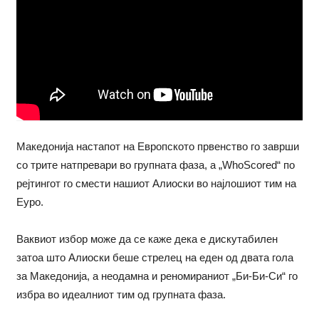
Македонија настапот на Европското првенство го заврши
со трите натпревари во групната фаза, а „WhoScored“ по
рејтингот го смести нашиот Алиоски во најлошиот тим на
Еуро.
Ваквиот избор може да се каже дека е дискутабилен
затоа што Алиоски беше стрелец на еден од двата гола
за Македонија, а неодамна и реномираниот „Би-Би-Си“ го
избра во идеалниот тим од групната фаза.