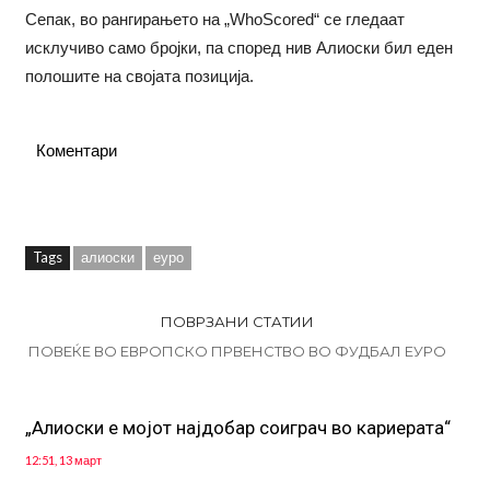
Сепак, во рангирањето на „WhoScored“ се гледаат
исклучиво само бројки, па според нив Алиоски бил еден
полошите на својата позиција.
Коментари
Tags
алиоски
еуро
ПОВРЗАНИ СТАТИИ
ПОВЕЌЕ ВО ЕВРОПСКО ПРВЕНСТВО ВО ФУДБАЛ ЕУРО
„Алиоски е мојот најдобар соиграч во кариерата“
12:51, 13 март