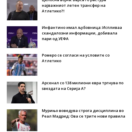
најважниот летен трансфер на
Атлетико?!
Инфантино имал љубовница: Испливаа
скандалозни информации, добивала
пари од УЕФА
Ромеро се согласи на условите со
Атлетико
Арсенал со 138 милиони евра тргнува по
ѕвездата на Серија А?
Мурињо воведува строга дисциплина во
Реал Мадрид: Ова се трите нови правила