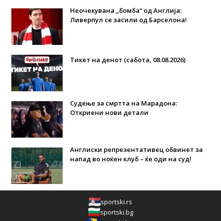
Неочекувана „бомба“ од Англија:
Ливерпул се засили од Барселона!
Тикет на денот (сабота, 08.08.2026)
Судење за смртта на Марадона:
Откриени нови детали
Англиски репрезентативец обвинет за
напад во ноќен клуб – ќе оди на суд!
sportski.rs
sportski.bg