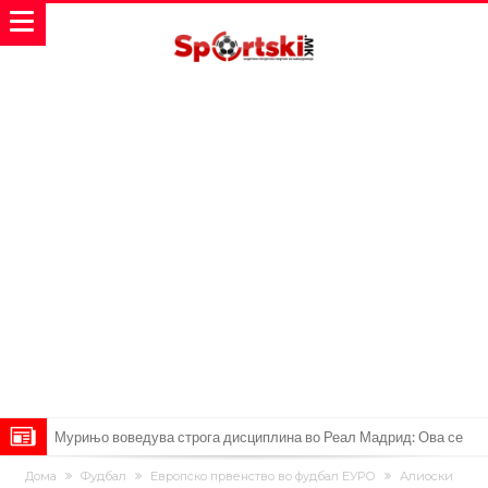
Мурињо воведува строга дисциплина во Реал Мадрид: Ова се
трите нови правила за успех
Целосна војна: Барса го растура најважниот летен трансфер на
Дома
Фудбал
Европско првенство во фудбал ЕУРО
Алиоски