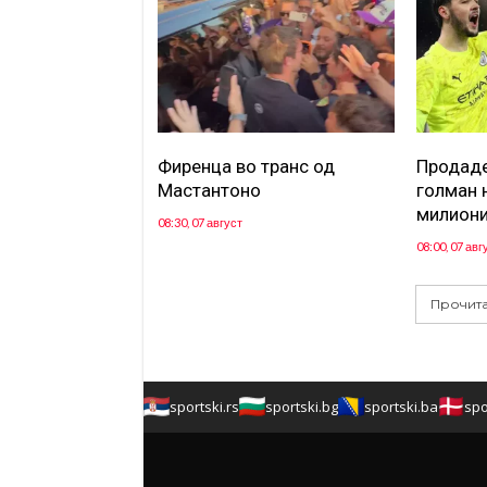
Фиренца во транс од
Продаде
Мастантоно
голман 
милиони
08:30, 07 август
08:00, 07 авг
Прочита
sportski.rs
sportski.bg
sportski.ba
spo