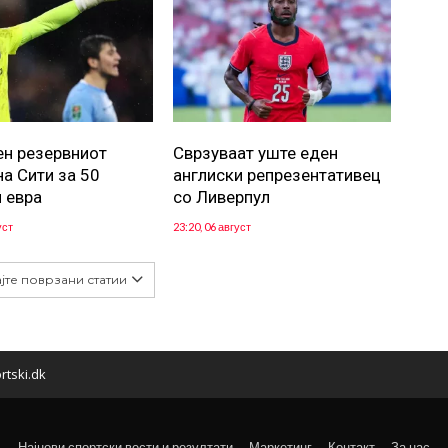
н резервниот
Сврзуваат уште еден
на Сити за 50
англиски репрезентативец
 евра
со Ливерпул
уст
23:20, 06 август
јте поврзани статии
rtski.dk
Најнови спортски вести и резултати
Маркетинг
Контакт
За нас