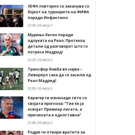
УЕФА повторно се заканува со
бојкот на турнирите на ФИФА
поради Инфантино
22:40, 06 август
Мурињо бесен поради
одлуката на Реал: Протекоа
детали од разговорот што го
потресе Мадрид!
22:20, 06 август
Трансфер бомба во најва –
Ливерпул сака да се засили од
Реал Мадрид!
22:00, 06 август
Карагер ги изненади сите со
својата прогноза: “Тие ќе ја
освојат Премиер лигата, а
причината е едноставна”
21:40, 06 август
Родри ги отвори вратите за