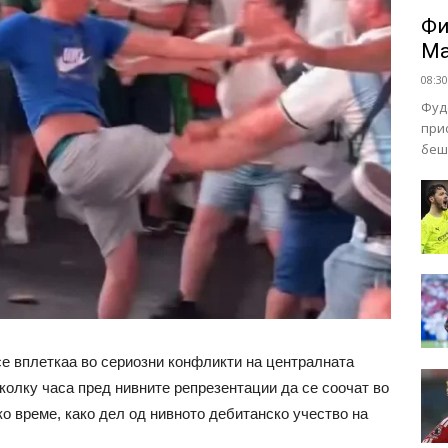
Фи
Ма
08:30
Фуд
при
беш
е вплеткаа во сериозни конфликти на централната
еколку часа пред нивните репрезентации да се соочат во
ко време, како дел од нивното дебитанско учество на