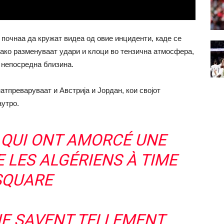
 почнаа да кружат видеа од овие инциденти, каде се
како разменуваат удари и клоци во тензична атмосфера,
 непосредна близина.
натпреваруваат и Австрија и Јордан, кои својот
аутро.
 QUI ONT AMORCÉ UNE
LES ALGÉRIENS À TIME
SQUARE
NE SAVENT TELLEMENT