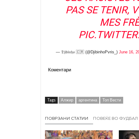
PAS SE TENIR,
MES FRÈ
PIC.TWITTE
— 𝔇𝔧𝔦𝔟𝔦𝔫𝔥𝔬 🇨🇷 (@DjibinhoPvris_)
June 16, 2
Коментари
Tags
Алжир
аргентина
Топ Вести
ПОВРЗАНИ СТАТИИ
ПОВЕЌЕ ВО ФУДБАЛ