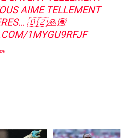
 VOUS AIME TELLEMENT
RES… 🇩🇿🙏🏽
R.COM/1MYGU9RFJF
026