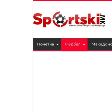
Почетна
Фудбал
Македонс