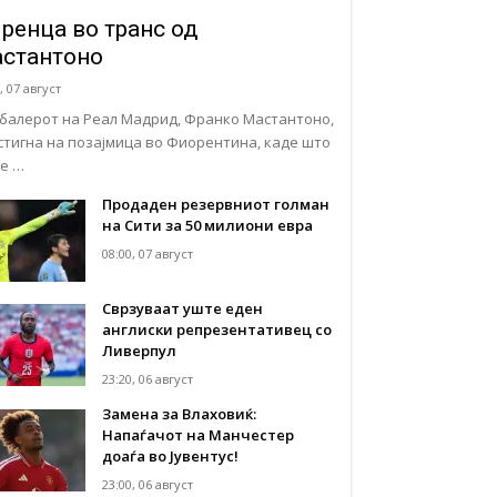
ренца во транс од
стантоно
, 07 август
балерот на Реал Мадрид, Франко Мастантоно,
стигна на позајмица во Фиорентина, каде што
е …
Продаден резервниот голман
на Сити за 50 милиони евра
08:00, 07 август
Сврзуваат уште еден
англиски репрезентативец со
Ливерпул
23:20, 06 август
Замена за Влаховиќ:
Напаѓачот на Манчестер
доаѓа во Јувентус!
23:00, 06 август