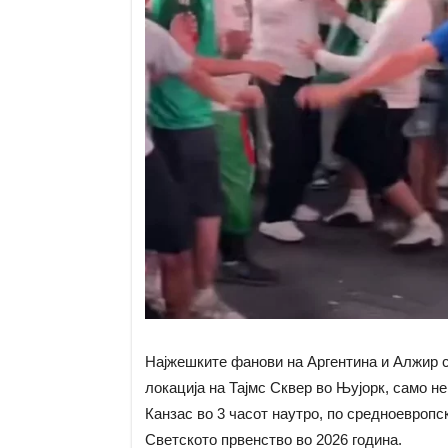
Најжешките фанови на Аргентина и Алжир с
локација на Тајмс Сквер во Њујорк, само н
Канзас во 3 часот наутро, по средноевропс
Светското првенство во 2026 година.