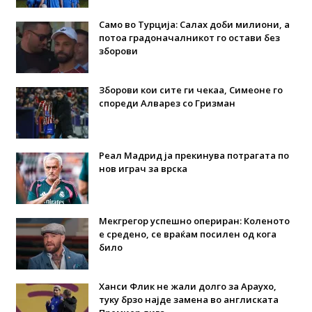
Само во Турција: Салах доби милиони, а
потоа градоначалникот го остави без
зборови
Зборови кои сите ги чекаа, Симеоне го
спореди Алварез со Гризман
Реал Мадрид ја прекинува потрагата по
нов играч за врска
Мекгрегор успешно опериран: Коленото
е средено, се враќам посилен од кога
било
Ханси Флик не жали долго за Араухо,
туку брзо најде замена во англиската