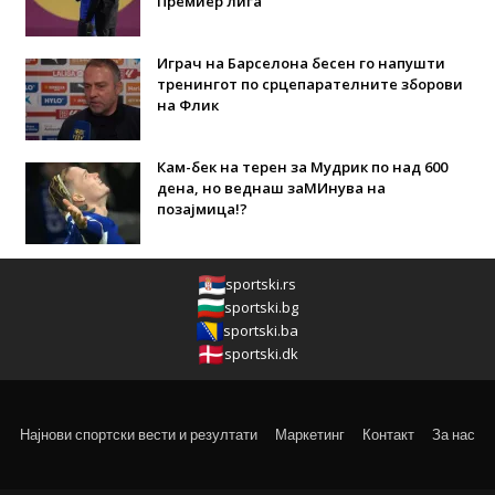
Премиер лига
Играч на Барселона бесен го напушти
тренингот по срцепарателните зборови
на Флик
Кам-бек на терен за Мудрик по над 600
дена, но веднаш заМИнува на
позајмица!?
sportski.rs
sportski.bg
sportski.ba
sportski.dk
Најнови спортски вести и резултати
Маркетинг
Контакт
За нас