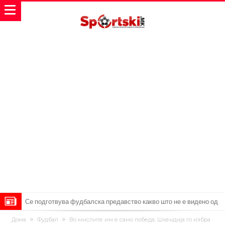
Се подготвува фудбалска предавство какво што не е видено од
2010 година?
Тикет на денот (недела, 09.08.2026)
Дома
Фудбал
Во мислите им е само победа: Шкендија го избра