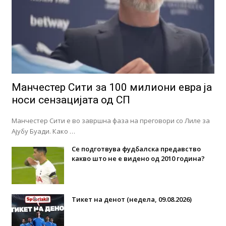
Манчестер Сити за 100 милиони евра ја
носи сензацијата од СП
Манчестер Сити е во завршна фаза на преговори со Лиле за
Ајубу Буади. Како …
Се подготвува фудбалска предавство
какво што не е видено од 2010 година?
Тикет на денот (недела, 09.08.2026)