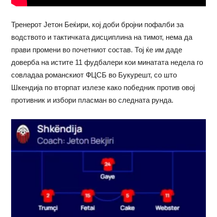
Тренерот Јетон Беќири, кој доби бројни пофалби за
водството и тактичката дисциплина на тимот, нема да
прави промени во почетниот состав. Тој ќе им даде
доверба на истите 11 фудбалери кои минатата недела го
совладаа романскиот ФЦСБ во Букурешт, со што
Шкендија по вторпат излезе како победник против овој
противник и избори пласман во следната рунда.