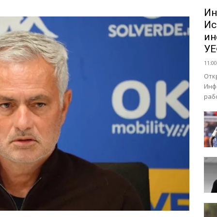
Ин
Ис
ин
У
11:00
Отк
Инф
раб