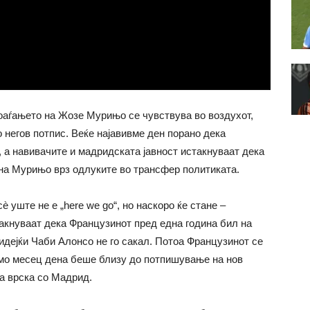
оаѓањето на Жозе Мурињо се чувствува во воздухот,
 негов потпис. Веќе најавивме ден порано дека
 а навивачите и мадридската јавност истакнуваат дека
о на Мурињо врз одлуките во трансфер политиката.
è уште не е „here we go“, но наскоро ќе стане –
кнуваат дека Французинот пред една година бил на
идејќи Чаби Алонсо не го сакал. Потоа Французинот се
амо месец дена беше близу до потпишување на нов
а врска со Мадрид.