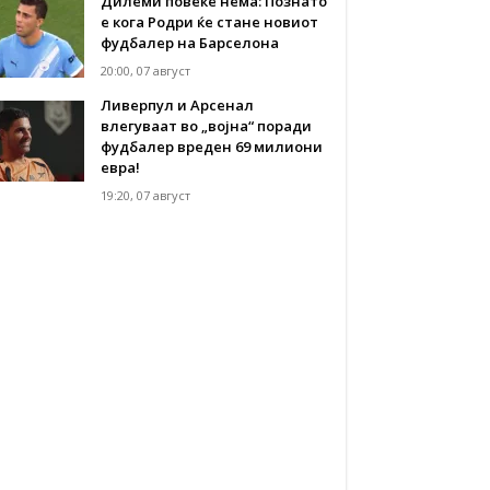
Дилеми повеќе нема: Познато
е кога Родри ќе стане новиот
фудбалер на Барселона
20:00, 07 август
Ливерпул и Арсенал
влегуваат во „војна“ поради
фудбалер вреден 69 милиони
евра!
19:20, 07 август