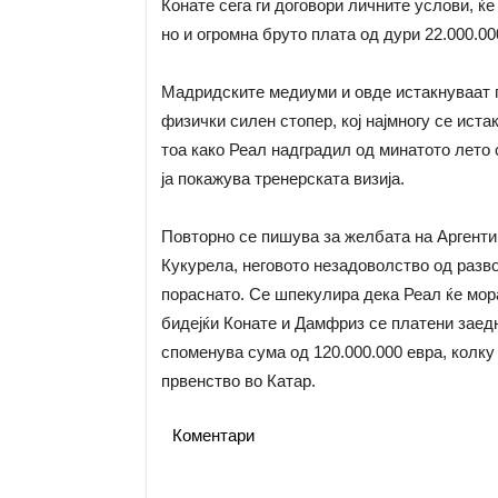
Конате сега ги договори личните услови, ќе
но и огромна бруто плата од дури 22.000.00
Мадридските медиуми и овде истакнуваат п
физички силен стопер, кој најмногу се ист
тоа како Реал надградил од минатото лето 
ја покажува тренерската визија.
Повторно се пишува за желбата на Аргентин
Кукурела, неговото незадоволство од разв
пораснато. Се шпекулира дека Реал ќе мор
бидејќи Конате и Дамфриз се платени заедн
споменува сума од 120.000.000 евра, колку
првенство во Катар.
Коментари