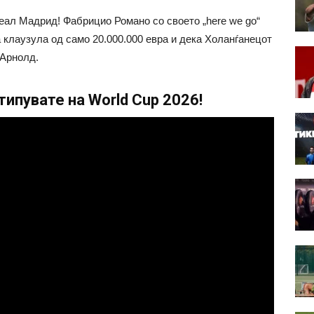
ал Мадрид! Фабрицио Романо со своето „here we go“
 клаузула од само 20.000.000 евра и дека Холанѓанецот
-Арнолд.
ипувате на World Cup 2026!