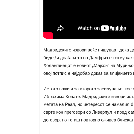
Мадридските извори веќе пишуваат дека д
бидејќи доаѓањето на Дамфриз е токму како
Холанѓанецот е новиот „Мајкон“ на Мурињо,
овој потпис е најдобар доказ за влијаниет
Истото важи и за второто засилување, кое с
Ибрахима Конате. Мадридските извори иста
метата на Реал, но интересот се намалил б
сврте кон преговори со Ливерпул и пред с
договор, но тогаш повторно оживеа блискат