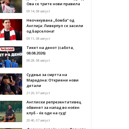
Ова се трите нови правила
09:14, 08 август
Неочекувана „бомба“ од
Англија: Ливерпул се засили
од Барселона!
09:11, 08 август
Тикет на денот (сабота,
08.08.2026)
08:28, 08 август
Судење за смртта на
Марадона: Откриени нови
детали
21:20, 07 август
Англиски репрезентативец
обвинет за напад во ноќен
клуб – ќе оди на суд!
20:40, 07 август