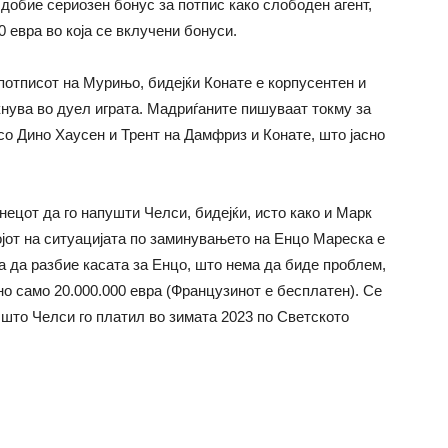
 добие сериозен бонус за потпис како слободен агент,
0 евра во која се вклучени бонуси.
отписот на Мурињо, бидејќи Конате е корпусентен и
акнува во дуел играта. Мадриѓаните пишуваат токму за
со Дино Хаусен и Трент на Дамфриз и Конате, што јасно
ецот да го напушти Челси, бидејќи, исто како и Марк
ојот на ситуацијата по заминувањето на Енцо Мареска е
а да разбиe касата за Енцо, што нема да биде проблем,
о само 20.000.000 евра (Французинот е бесплатен). Се
 што Челси го платил во зимата 2023 по Светското