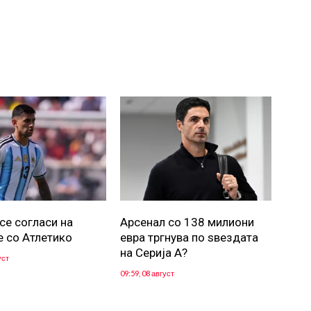
се согласи на
Арсенал со 138 милиони
е со Атлетико
евра тргнува по ѕвездата
на Серија А?
уст
09:59, 08 август