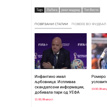
Tags
ЛаЛига
реал мадрид
Топ Вести
ПОВРЗАНИ СТАТИИ
ПОВЕЌЕ ВО ФУДБАЛ
Инфантино имал
Ромеро 
љубовница: Испливаа
условит
скандалозни информации,
10:00, 08 авг
добивала пари од УЕФА
11:00, 08 август