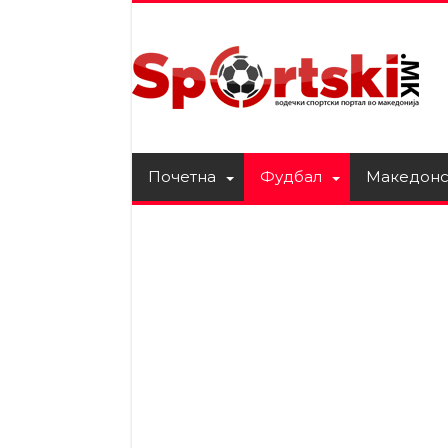
Почетна
Фудбал
Македонс