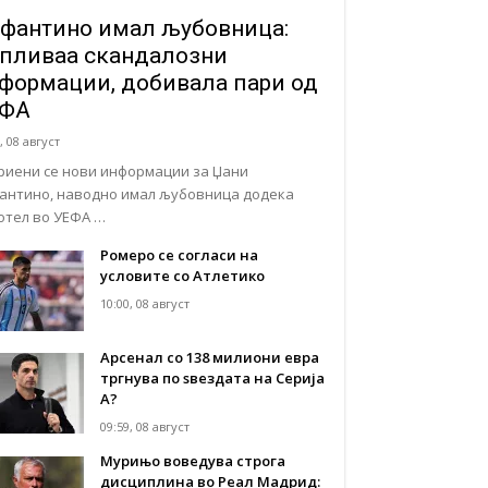
фантино имал љубовница:
пливаа скандалозни
формации, добивала пари од
ЕФА
, 08 август
риени се нови информации за Џани
антино, наводно имал љубовница додека
отел во УЕФА …
Ромеро се согласи на
условите со Атлетико
10:00, 08 август
Арсенал со 138 милиони евра
тргнува по ѕвездата на Серија
А?
09:59, 08 август
Мурињо воведува строга
дисциплина во Реал Мадрид: