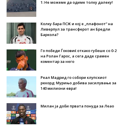
1: Не можеме да одиме толку далеку!
Колку бара ПСЖ и кој е „плафонот“ на
Ливерпул за трансферот ан Бредли
Баркола?
Го победи Ѓоковиќ откако губеше со 0-2
на Ролан Гарос, а сега даде срамен
коментар за него
Реал Мадрид го собори клупскиот
рекорд: Мурињо добива засилување за
140 милиони евра!
Милан ја доби првата понуда за Леао