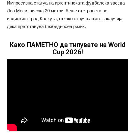
Импресивна статуа на аргентинската фудбалска ѕвезда
Лео Меси, висока 20 метри, беше отстранета во
индискиот град Калкута, откако стручњаците заклучија
дека претставува безбедносен ризик.
Како ПАМЕТНО да типувате на World
Cup 2026!