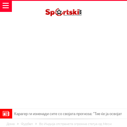
Родри ги отвори вратите за трансфер во Барселона, Реал Мадрид
е информиран
Крај на сагата: Винисиус останува во Реал Мадрид до 2032
Дома
Фудбал
Во Индија отстранета огромна статуа од Меси