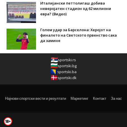
Италијански петтолигаш добива
неверојатен стадион од 62 милиони
евра? (Видео)
Голем удар за Барселона: Херојот на
финалето на Светското првенство сака
да замине
sportski.rs
sportski.bg
sportski.ba
sportski.dk
Најнови спортски вести и резултати
Маркетинг
Контакт
За нас