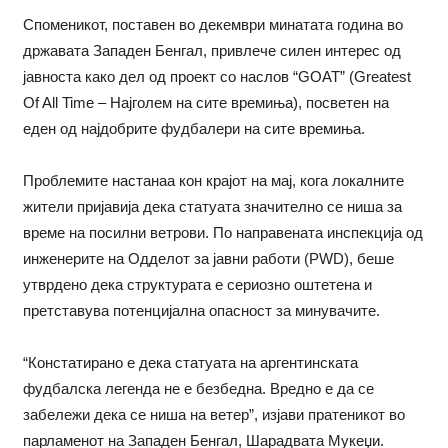
Споменикот, поставен во декември минатата година во
државата Западен Бенгал, привлече силен интерес од
јавноста како дел од проект со наслов “GOAT” (Greatest
Of All Time – Најголем на сите времиња), посветен на
еден од најдобрите фудбалери на сите времиња.
Проблемите настанаа кон крајот на мај, кога локалните
жители пријавија дека статуата значително се ниша за
време на посилни ветрови. По направената инспекција од
инженерите на Одделот за јавни работи (PWD), беше
утврдено дека структурата е сериозно оштетена и
претставува потенцијална опасност за минувачите.
“Констатирано е дека статуата на аргентинската
фудбалска легенда не е безбедна. Вредно е да се
забележи дека се ниша на ветер”, изјави пратеникот во
парламенот на Западен Бенгал, Шарадвата Мукеџи.