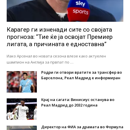
Карагер ги изненади сите со својата
прогноза: “Тие ќе ја освојат Премиер
лигата, а причината е едноставна”
Иако Арсенал во новата сезона влезе како актуелен
шампион на Англија за првпат по …
Родри ги отвори вратите за трансфер во
Барселона, Реал Мадрид е информиран
Крај на сагата: Винисиус останува во
Реал Мадрид до 2032 година
Директор на ФИА за драмата во Формула