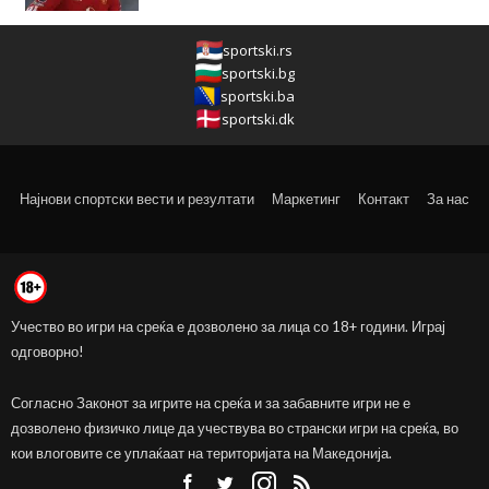
sportski.rs
sportski.bg
sportski.ba
sportski.dk
Најнови спортски вести и резултати
Маркетинг
Контакт
За нас
Учество во игри на среќа е дозволено за лица со 18+ години. Играј
одговорно!
Согласно Законот за игрите на среќа и за забавните игри не е
дозволено физичко лице да учествува во странски игри на среќа, во
кои влоговите се уплаќаат на територијата на Македонија.