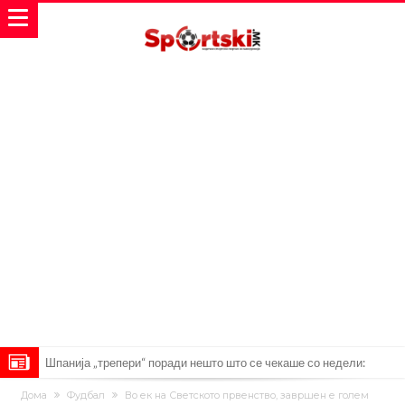
Шпанија „трепери“ поради нешто што се чекаше со недели:
Винисиус Жуниор одлучи!
Имал сè, но страдал во тишина: Бивша ѕвезда на Челси откри
Дома
Фудбал
Во ек на Светското првенство, завршен е голем