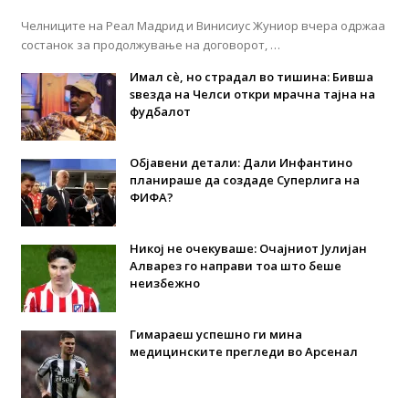
Челниците на Реал Мадрид и Винисиус Жуниор вчера одржаа
состанок за продолжување на договорот, …
Имал сè, но страдал во тишина: Бивша
ѕвезда на Челси откри мрачна тајна на
фудбалот
Објавени детали: Дали Инфантино
планираше да создаде Суперлига на
ФИФА?
Никој не очекуваше: Очајниот Јулијан
Алварез го направи тоа што беше
неизбежно
Гимараеш успешно ги мина
медицинските прегледи во Арсенал