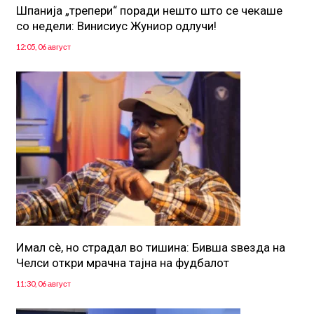
Шпанија „трепери“ поради нешто што се чекаше
со недели: Винисиус Жуниор одлучи!
12:05, 06 август
Имал сè, но страдал во тишина: Бивша ѕвезда на
Челси откри мрачна тајна на фудбалот
11:30, 06 август