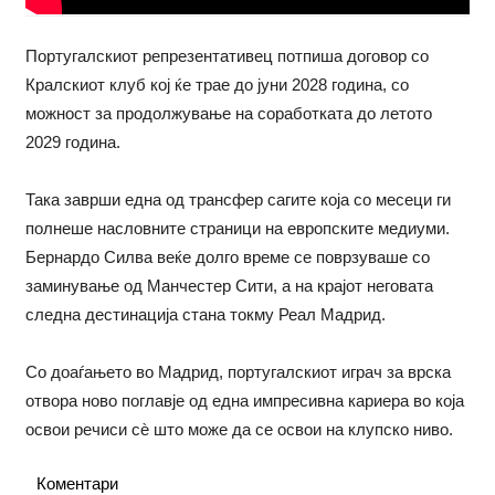
Португалскиот репрезентативец потпиша договор со
Кралскиот клуб кој ќе трае до јуни 2028 година, со
можност за продолжување на соработката до летото
2029 година.
Така заврши една од трансфер сагите која со месеци ги
полнеше насловните страници на европските медиуми.
Бернардо Силва веќе долго време се поврзуваше со
заминување од Манчестер Сити, а на крајот неговата
следна дестинација стана токму Реал Мадрид.
Со доаѓањето во Мадрид, португалскиот играч за врска
отвора ново поглавје од една импресивна кариера во која
освои речиси сѐ што може да се освои на клупско ниво.
Коментари