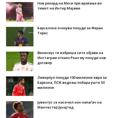
Нов рекорд на Меси при враќање во
тимот на Интер Мајами
Барселона очекува понуди за Феран
Торес
Винисиус ги избриша сите објави на
Инстаграм откако Реал му понуди нов
договор
Ливерпул понуди 100 милиони евра за
Баркола, ПСЖ веднаш побара уште 50
милиони
Јувентус се насочил кон напаѓач на
Манчестер Јунајтед