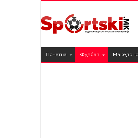
Почетна
Фудбал
Македонс