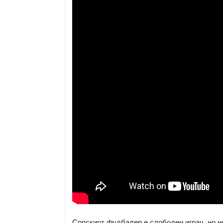
Српскиот фудбалер е слободен играч, но н