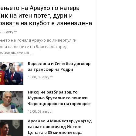
ењето на Араухо го натера
ик на итен потег, дури и
равата на клубот е изненадена
, 09 август
њето на Роналд Араухо во Ливерпул ги
уши плановите на Барселона пред
очнувањето на …
Барселона и Сити без договор
за трансфер на Родри
13:00, 09 август
Никој не разбира зошто:
Мурињо брутално го понижи
Ференцварош по натпреварот
12:00, 09 август
Арсенал и Манчестер Јунајтед
сакаат напаѓач од Интер:
Цената е 85 милиони евра