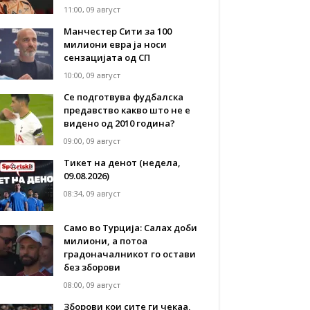
11:00, 09 август
Манчестер Сити за 100
милиони евра ја носи
сензацијата од СП
10:00, 09 август
Се подготвува фудбалска
предавство какво што не е
видено од 2010 година?
09:00, 09 август
Тикет на денот (недела,
09.08.2026)
08:34, 09 август
Само во Турција: Салах доби
милиони, а потоа
градоначалникот го остави
без зборови
08:00, 09 август
Зборови кои сите ги чекаа,