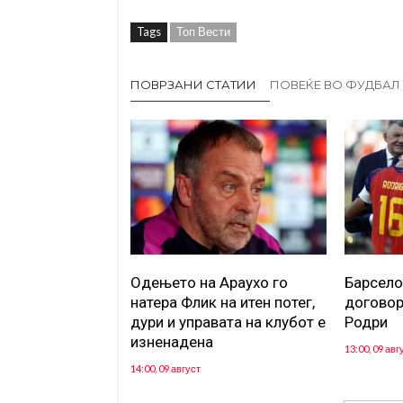
Tags
Топ Вести
ПОВРЗАНИ СТАТИИ
ПОВЕЌЕ ВО ФУДБАЛ
Одењето на Араухо го
Барсело
натера Флик на итен потег,
договор
дури и управата на клубот е
Родри
изненадена
13:00, 09 авг
14:00, 09 август