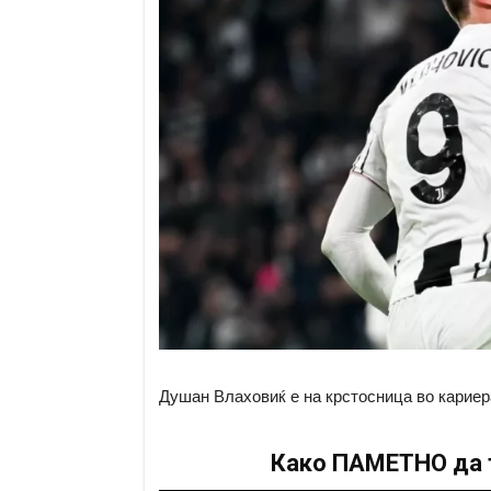
Душан Влаховиќ е на крстосница во кариер
Како ПАМЕТНО да т