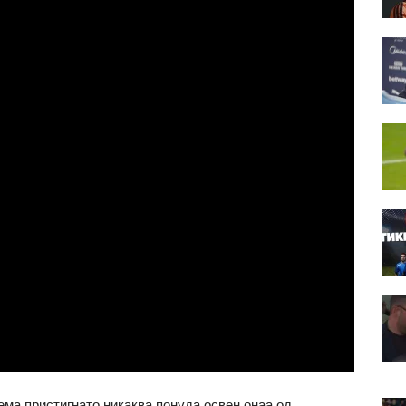
ема пристигнато никаква понуда освен онаа од