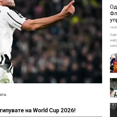
Од
Фл
уп
14:00
Оде
нар
зап
ата.
ипувате на World Cup 2026!