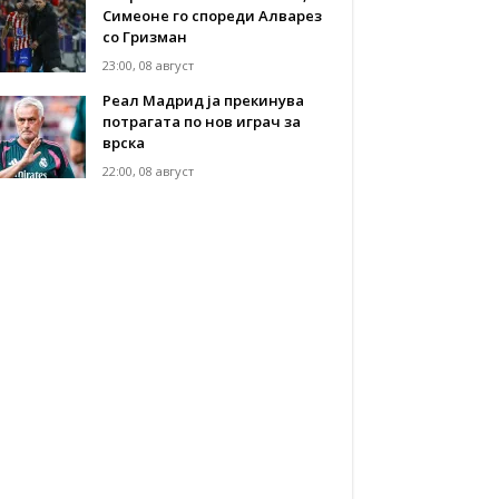
Симеоне го спореди Алварез
со Гризман
23:00, 08 август
Реал Мадрид ја прекинува
потрагата по нов играч за
врска
22:00, 08 август