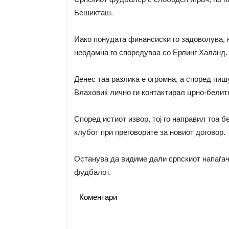
Бешикташ.
Иако понудата финансиски го задоволува, н
неодамна го споредуваа со Ерлинг Халанд.
Денес таа разлика е огромна, а според пишу
Влаховиќ лично ги контактирал црно-белит
Според истиот извор, тој го направил тоа 
клубот при преговорите за новиот договор.
Останува да видиме дали српскиот напаѓач 
фудбалот.
Коментари