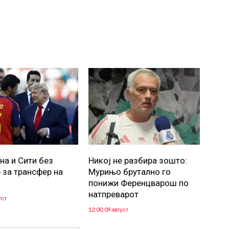
на и Сити без
Никој не разбира зошто:
 за трансфер на
Мурињо брутално го
понижи Ференцварош по
натпреварот
уст
12:00, 09 август