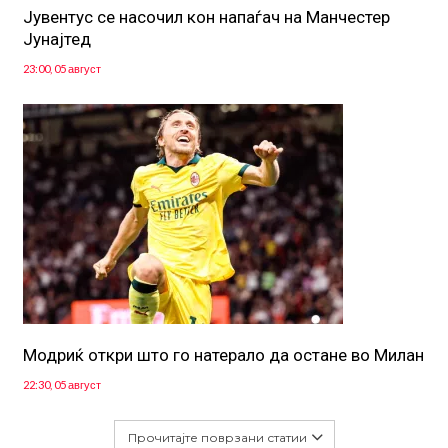
Јувентус се насочил кон напаѓач на Манчестер
Јунајтед
23:00, 05 август
Модриќ откри што го натерало да остане во Милан
22:30, 05 август
Прочитајте поврзани статии