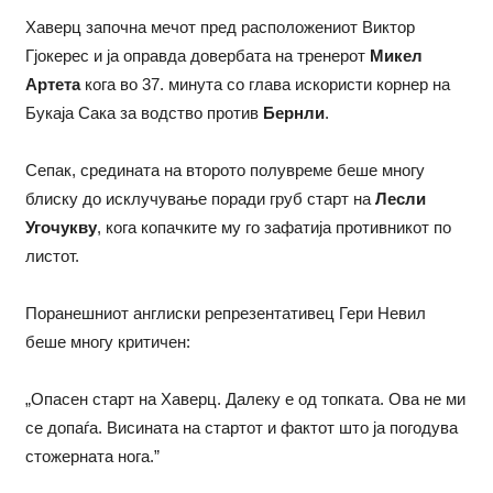
Хаверц започна мечот пред расположениот Виктор
Гјокерес и ја оправда довербата на тренерот
Микел
Артета
кога во 37. минута со глава искористи корнер на
Букаја Сака за водство против
Бернли
.
Сепак, средината на второто полувреме беше многу
блиску до исклучување поради груб старт на
Лесли
Угочукву
, кога копачките му го зафатија противникот по
листот.
Поранешниот англиски репрезентативец Гери Невил
беше многу критичен:
„Опасен старт на Хаверц. Далеку е од топката. Ова не ми
се допаѓа. Висината на стартот и фактот што ја погодува
стожерната нога.”