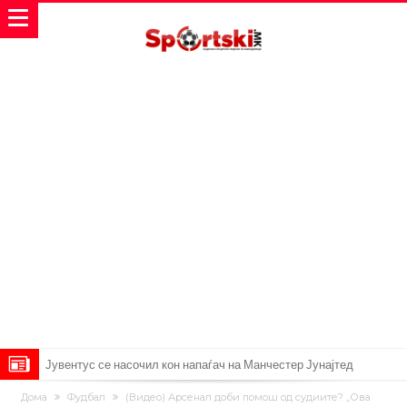
Јувентус се насочил кон напаѓач на Манчестер Јунајтед
Модриќ откри што го натерало да остане во Милан
Дома
Фудбал
(Видео) Арсенал доби помош од судиите? „Ова