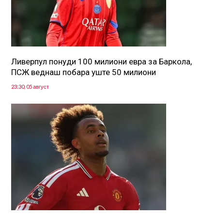
Ливерпул понуди 100 милиони евра за Баркола,
ПСЖ веднаш побара уште 50 милиони
23:30, 05 август