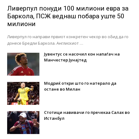
Ливерпул понуди 100 милиони евра за
Баркола, ПСЖ веднаш побара уште 50
милиони
Ливерпул го направи првиот конкретен чекор во обид да го
донесе Бредли Баркола. Англискиот …
Јувентус се насочил кон напаѓач на
Манчестер Јунајтед
Модриќ откри што го натерало да
остане во Милан
Стотици навивачи го пречекаа Салах во
Истанбул