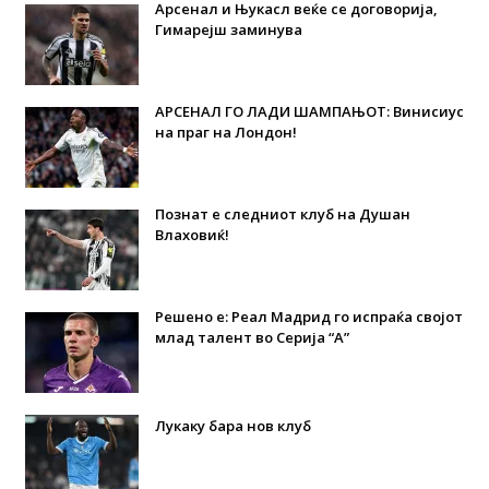
Арсенал и Њукасл веќе се договорија,
Гимарејш заминува
АРСЕНАЛ ГО ЛАДИ ШАМПАЊОТ: Винисиус
на праг на Лондон!
Познат е следниот клуб на Душан
Влаховиќ!
Решено е: Реал Мадрид го испраќа својот
млад талент во Серија “А”
Лукаку бара нов клуб