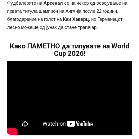
Фудбалерите на
Арсенал
се на чекор од освојување на
првата титула шампион на Англија после 22 години,
благодарение на голот на
Каи Хаверц
, но Германецот
лесно можеше од јунак да стане трагичар.
Како ПАМЕТНО да типувате на World
Cup 2026!