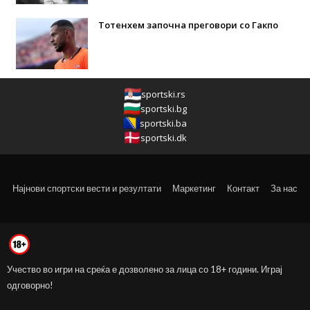
Тотенхем започна преговори со Гакпо
sportski.rs
sportski.bg
sportski.ba
sportski.dk
Најнови спортски вести и резултати
Маркетинг
Контакт
За нас
Учество во игри на среќа е дозволено за лица со 18+ години. Играј
одговорно!