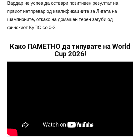
Вардар не успеа да оствари позитивен резултат на
првиот натпревар од квалификациите за Лигата на
шампионите, откако на домашен терен загуби од
финскиот КуПС со 0-2.
Како ПАМЕТНО да типувате на World
Cup 2026!