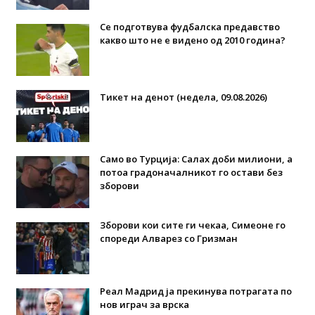
Се подготвува фудбалска предавство
какво што не е видено од 2010 година?
Тикет на денот (недела, 09.08.2026)
Само во Турција: Салах доби милиони, а
потоа градоначалникот го остави без
зборови
Зборови кои сите ги чекаа, Симеоне го
спореди Алварез со Гризман
Реал Мадрид ја прекинува потрагата по
нов играч за врска