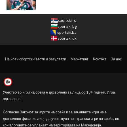
sportski.rs
sportski.bg
sportski.ba
sportski.dk
Најнови спортски вести и резултати
Маркетинг
Контакт
За нас
Учество во игри на среќа е дозволено за лица со 18+ години. Играј
одговорно!
Согласно Законот за игрите на среќа и за забавните игри не е
дозволено физичко лице да учествува во странски игри на среќа, во
кои влоговите се уплаќаат на територијата на Македонија.