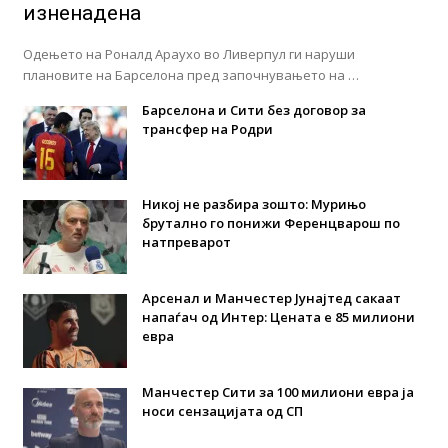
изненадена
Одењето на Роналд Араухо во Ливерпул ги наруши
плановите на Барселона пред започнувањето на …
Барселона и Сити без договор за
трансфер на Родри
Никој не разбира зошто: Мурињо
брутално го понижи Ференцварош по
натпреварот
Арсенал и Манчестер Јунајтед сакаат
напаѓач од Интер: Цената е 85 милиони
евра
Манчестер Сити за 100 милиони евра ја
носи сензацијата од СП