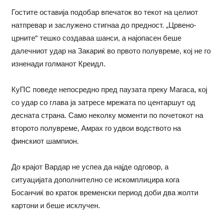
Гостите оставија подобар впечаток во текот на целиот
натпревар и заслужено стигнаа до предност. „Црвено-
црните“ тешко создаваа шанси, а најопасен беше
далечниот удар на Закариќ во првото полувреме, кој не го
изненади голманот Креидл.
КуПС поведе непосредно пред паузата преку Магаса, кој
со удар со глава ја затресе мрежата по центаршут од
десната страна. Само неколку моменти по почетокот на
второто полувреме, Амрах го удвои водството на
финскиот шампион.
До крајот Вардар не успеа да најде одговор, а
ситуацијата дополнително се искомплицира кога
Босанчиќ во краток временски период доби два жолти
картони и беше исклучен.