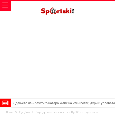
Никој не разбира зошто: Мурињо брутално го понижи
Дома
Фудбал
Вардар немоќен против КуПС – со два гола