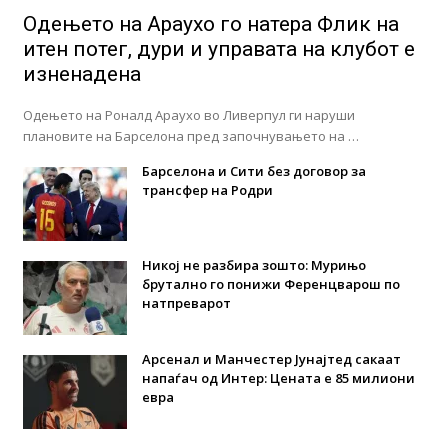
Одењето на Араухо го натера Флик на
итен потег, дури и управата на клубот е
изненадена
Одењето на Роналд Араухо во Ливерпул ги наруши
плановите на Барселона пред започнувањето на …
Барселона и Сити без договор за
трансфер на Родри
Никој не разбира зошто: Мурињо
брутално го понижи Ференцварош по
натпреварот
Арсенал и Манчестер Јунајтед сакаат
напаѓач од Интер: Цената е 85 милиони
евра