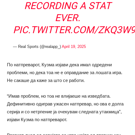
RECORDING A STAT
EVER.
PIC.TWITTER.COM/ZKQ3W
— Real Sports (@realapp_)
April 19, 2025
По натпреварот, Кузма изјави дека имал одредени
проблеми, но дека тоа не е оправдание за лошата игра.
Не сакаше да каже за што се работи.
“Имав проблем, но тоа не влијаеше на изведбата.
Дефинитивно одиграв ужасен натпревар, но ова е долга
серија и со нетрпение ја очекувам следната утакмица”,
изјави Кузма по натпреварот.