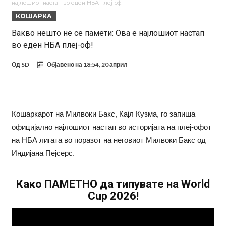
најлошиот настап во еден НБА плеј-оф!
Ференцварош по натпреварот
Арсенал и Манчестер Јунајтед сакаат напаѓач од Интер: Цената е
КОШАРКА
85 милиони евра
Манчестер Сити за 100 милиони евра ја носи сензацијата од СП
Вакво нешто не се памети: Ова е најлошиот настап
во еден НБА плеј-оф!
Се подготвува фудбалска предавство какво што не е видено од
2010 година?
Тикет на денот (недела, 09.08.2026)
Од
SD
Објавено на
18:54, 20 април
Само во Турција: Салах доби милиони, а потоа градоначалникот
го остави без зборови
Зборови кои сите ги чекаа, Симеоне го спореди Алварез со
Кошаркарот на Милвоки Бакс, Кајл Кузма, го запиша
Гризман
Реал Мадрид ја прекинува потрагата по нов играч за врска
официјално најлошиот настап во историјата на плеј-офот
на НБА лигата во поразот на неговиот Милвоки Бакс од
Индијана Пејсерс.
Како ПАМЕТНО да типувате на World
Cup 2026!