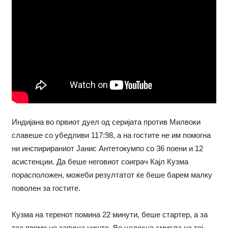
Индијана во првиот дуел од серијата против Милвоки
славеше со убедливи 117:98, а на гостите не им помогна
ни инспирираниот Јанис Антетокумпо со 36 поени и 12
асистенции. Да беше неговиот соиграч Кајл Кузма
порасположен, можеби резултатот ќе беше барем малку
поволен за гостите.
Кузма на теренот помина 22 минути, беше стартер, а за
тоа време не запиша ништо. Во целосна смисла на тој