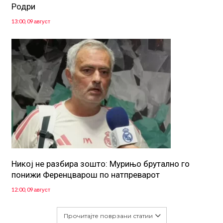
Родри
13:00, 09 август
Никој не разбира зошто: Мурињо брутално го
понижи Ференцварош по натпреварот
12:00, 09 август
Прочитајте поврзани статии