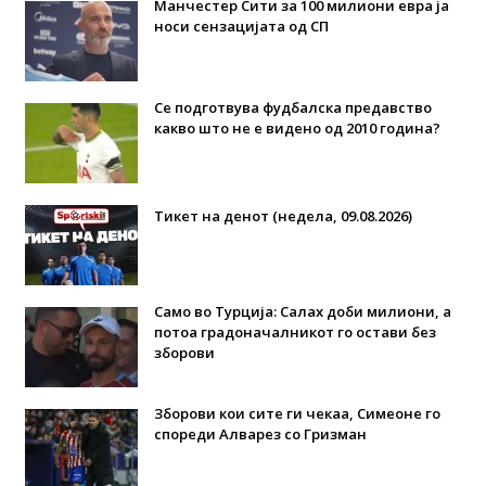
Манчестер Сити за 100 милиони евра ја
носи сензацијата од СП
Се подготвува фудбалска предавство
какво што не е видено од 2010 година?
Тикет на денот (недела, 09.08.2026)
Само во Турција: Салах доби милиони, а
потоа градоначалникот го остави без
зборови
Зборови кои сите ги чекаа, Симеоне го
спореди Алварез со Гризман