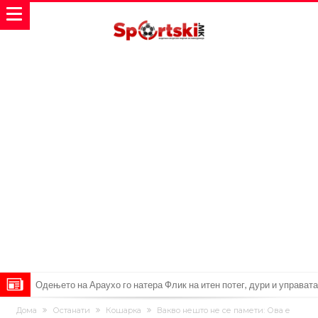
Барселона и Сити без договор за трансфер на Родри
Никој не разбира зошто: Мурињо брутално го понижи
Дома
Останати
Кошарка
Вакво нешто не се памети: Ова е