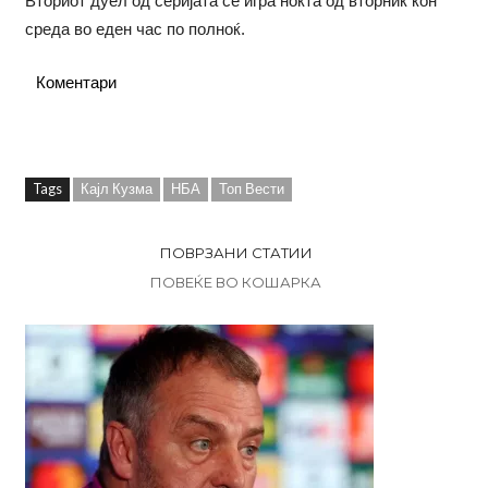
Вториот дуел од серијата се игра ноќта од вторник кон
среда во еден час по полноќ.
Коментари
Tags
Кајл Кузма
НБА
Топ Вести
ПОВРЗАНИ СТАТИИ
ПОВЕЌЕ ВО КОШАРКА