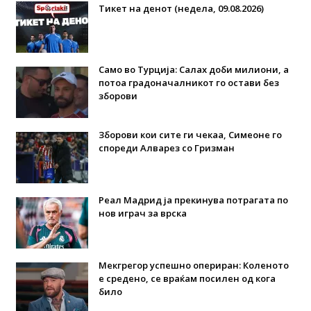
Тикет на денот (недела, 09.08.2026)
Само во Турција: Салах доби милиони, а
потоа градоначалникот го остави без
зборови
Зборови кои сите ги чекаа, Симеоне го
спореди Алварез со Гризман
Реал Мадрид ја прекинува потрагата по
нов играч за врска
Мекгрегор успешно опериран: Коленото
е средено, се враќам посилен од кога
било