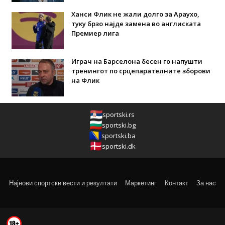
Ханси Флик не жали долго за Араухо,
туку брзо најде замена во англиската
Премиер лига
Играч на Барселона бесен го напушти
тренингот по срцепарателните зборови
на Флик
sportski.rs
sportski.bg
sportski.ba
sportski.dk
Најнови спортски вести и резултати
Маркетинг
Контакт
За нас