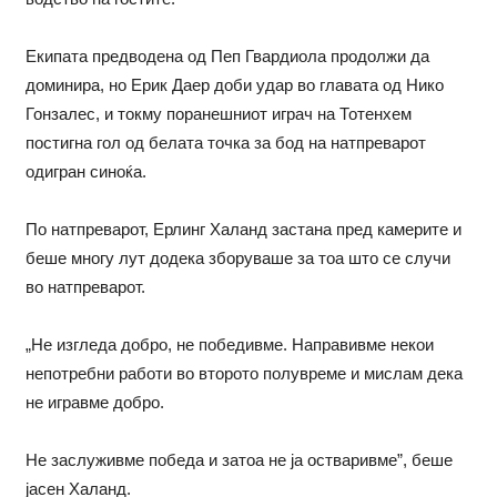
Екипата предводена од Пеп Гвардиола продолжи да
доминира, но Ерик Даер доби удар во главата од Нико
Гонзалес, и токму поранешниот играч на Тотенхем
постигна гол од белата точка за бод на натпреварот
одигран синоќа.
По натпреварот, Ерлинг Халанд застана пред камерите и
беше многу лут додека зборуваше за тоа што се случи
во натпреварот.
„Не изгледа добро, не победивме. Направивме некои
непотребни работи во второто полувреме и мислам дека
не игравме добро.
Не заслуживме победа и затоа не ја остваривме”, беше
јасен Халанд.