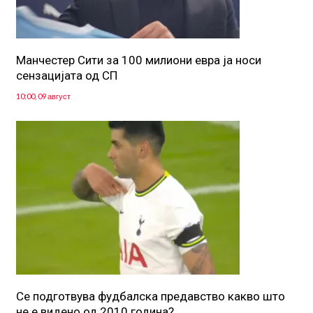
Манчестер Сити за 100 милиони евра ја носи
сензацијата од СП
10:00, 09 август
Се подготвува фудбалска предавство какво што
не е видено од 2010 година?