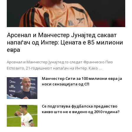
Арсенал и Манчестер Јунајтед сакаат
напаѓач од Интер: Цената е 85 милиони
евра
Арсенал и Манчестер Јунајтед го следат Франческо Пио
Еспозито, 21-годишниот напаѓач на Интер. Како …
Манчестер Сити за 100 милиони евра ја
носи сензацијата од СП
Се подготвува фудбалска предавство
какво што не е видено од 2010 година?