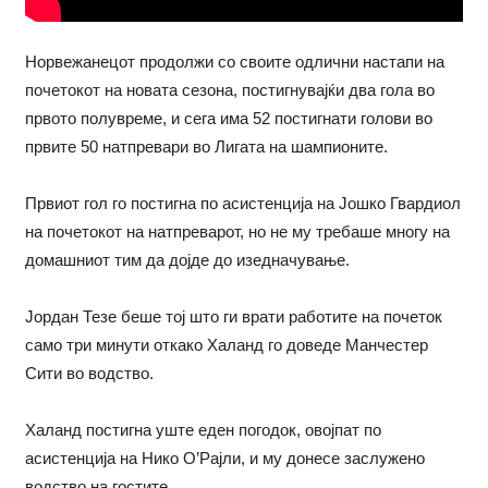
Норвежанецот продолжи со своите одлични настапи на
почетокот на новата сезона, постигнувајќи два гола во
првото полувреме, и сега има 52 постигнати голови во
првите 50 натпревари во Лигата на шампионите.
Првиот гол го постигна по асистенција на Јошко Гвардиол
на почетокот на натпреварот, но не му требаше многу на
домашниот тим да дојде до изедначување.
Јордан Тезе беше тој што ги врати работите на почеток
само три минути откако Халанд го доведе Манчестер
Сити во водство.
Халанд постигна уште еден погодок, овојпат по
асистенција на Нико О’Рајли, и му донесе заслужено
водство на гостите.