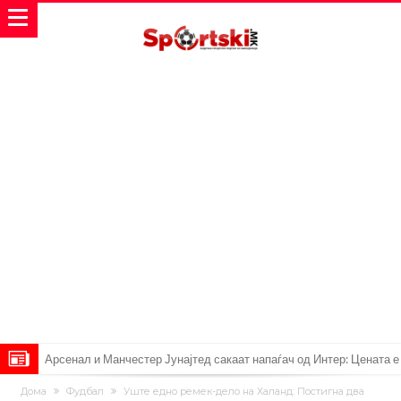
Арсенал и Манчестер Јунајтед сакаат напаѓач од Интер: Цената е
85 милиони евра
Манчестер Сити за 100 милиони евра ја носи сензацијата од СП
Дома
Фудбал
Уште едно ремек-дело на Халанд: Постигна два