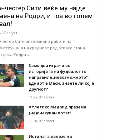
нчестер Сити веќе му најде
мена на Родри, и тоа во голем
вал!
, 07 август
честер Сити интензивно работи на
онструкција на средниот ред откако стана
но дека Родри …
Само два играчи во
историјата на фудбалот го
направиле„невозможното“:
Едниот е Меси, знаете ли кој е
другиот?
11:27, 07 август
Атлетико Мадрид презема
(не)очекуван потег!
10:58, 07 август
Истината излезе на