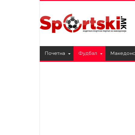
Почетна
Фудбал
Македонс