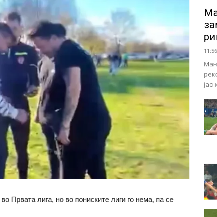
Ма
за
ри
11:56
Ман
рек
јас
во Првата лига, но во пониските лиги го нема, па се