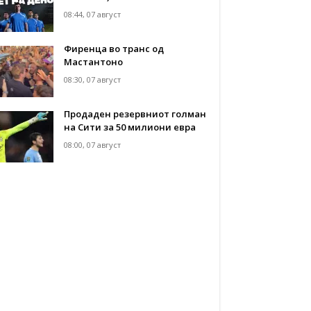
08:44, 07 август
Фиренца во транс од
Мастантоно
08:30, 07 август
Продаден резервниот голман
на Сити за 50 милиони евра
08:00, 07 август