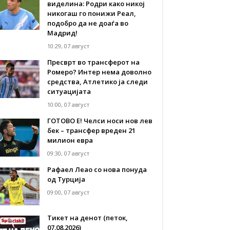
виделина: Родри како никој
никогаш го понижи Реал,
подобро да не доаѓа во
Мадрид!
10:29, 07 август
Пресврт во трансферот на
Ромеро? Интер нема доволно
средства, Атлетико ја следи
ситуацијата
10:00, 07 август
ГОТОВО Е! Челси носи нов лев
бек – трансфер вреден 21
милион евра
09:30, 07 август
Рафаел Леао со нова понуда
од Турција
09:00, 07 август
Тикет на денот (петок,
07.08.2026)