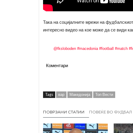
Така на социјалните мрежи на фудбалскиот
интересно видео на кое може да се види как
@fksloboden
#macedonia
#football
#match
#f
Коментари
Tags
вар
Македонија
Топ Вести
ПОВРЗАНИ СТАТИИ
ПОВЕЌЕ ВО ФУДБАЛ