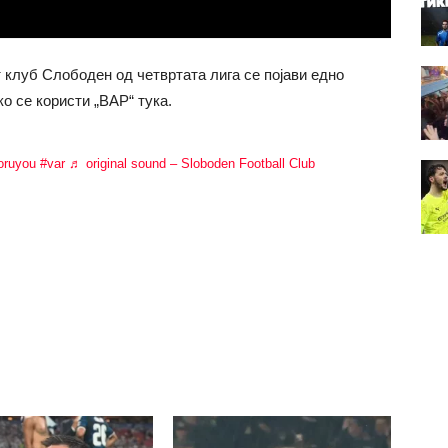
 клуб Слободен од четвртата лига се појави едно
о се користи „ВАР“ тука.
oruyou
#var
♬ original sound – Sloboden Football Club