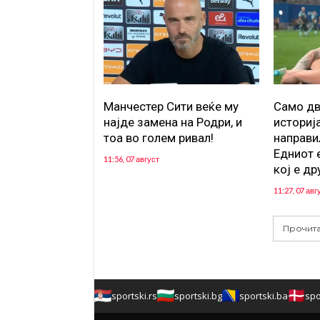
Манчестер Сити веќе му
Само дв
најде замена на Родри, и
историј
тоа во голем ривал!
направи
Едниот е
11:56, 07 август
кој е др
11:27, 07 авг
Прочита
sportski.rs
sportski.bg
sportski.ba
spo