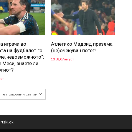
а играчи во
Атлетико Мадрид презема
ата на фудбалот го
(не)очекуван потег!
ле„невозможното“:
10:58, 07 август
 Меси, знаете ли
угиот?
уст
јте поврзани статии
rtski.dk