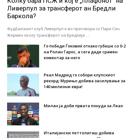
Колку бара ПСЖ и кој е „плафонот“ на
Ливерпул за трансферот ан Бредли
Баркола?
Фудбалскиот клуб Ливерпул е во преговори со Пари Сен
Жермен околу трансферот на Бредлија …
Го победи Ѓоковиќ откако губеше со 0-2
на Ролан Гарос, а сега даде срамен
коментар за него
Реал Мадрид го собори клупскиот
рекорд: Мурињо добива засилување за
140 милиони евра!
Милан ја доби првата понуда за Леао
Италијански петтолигаш добива