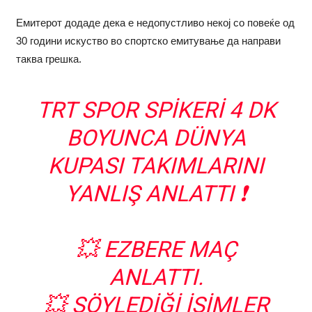
Емитерот додаде дека е недопустливо некој со повеќе од
30 години искуство во спортско емитување да направи
таква грешка.
TRT SPOR SPIKERI 4 DK
BOYUNCA DÜNYA
KUPASI TAKIMLARINI
YANLIŞ ANLATTI ❗️
💥 EZBERE MAÇ
ANLATTI.
💥 SÖYLEDIĞI İSIMLER