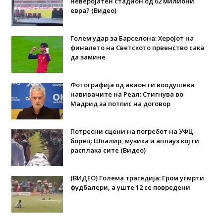
неверојатен стадион од 62 милиони
евра? (Видео)
Голем удар за Барселона: Херојот на
финалето на Светското првенство сака
да замине
Фотографија од авион ги воодушеви
навивачите на Реал: Стигнува во
Мадрид за потпис на договор
Потресни сцени на погребот на УФЦ-
борец: Шпалир, музика и аплауз кој ги
расплака сите (Видео)
(ВИДЕО) Голема трагедија: Гром усмрти
фудбалери, а уште 12 се повредени