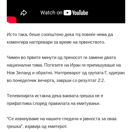
Исто така, беше соопштено дека тој повеќе нема да
коментира натпревари за време на првенството.
Чимен во првите минути од преносот ги замени двата
национални тима. Потезите на Иран ги припишуваше на
Нов Зеланд и обратно. Натпреварот од групата Г, одигран
во понеделник вечерта, заврши со резултат 2:2.
Tелевизијата истакна дека ваквата грешка не е
прифатлива според правилата на емитување.
“Се извинуваме на нашите гледачи и јавноста за оваа
грешка”, изјавија од емитерот.