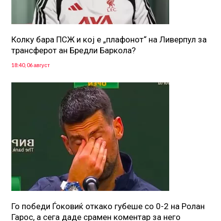
Колку бара ПСЖ и кој е „плафонот“ на Ливерпул за
трансферот ан Бредли Баркола?
18:40, 06 август
Го победи Ѓоковиќ откако губеше со 0-2 на Ролан
Гарос, а сега даде срамен коментар за него