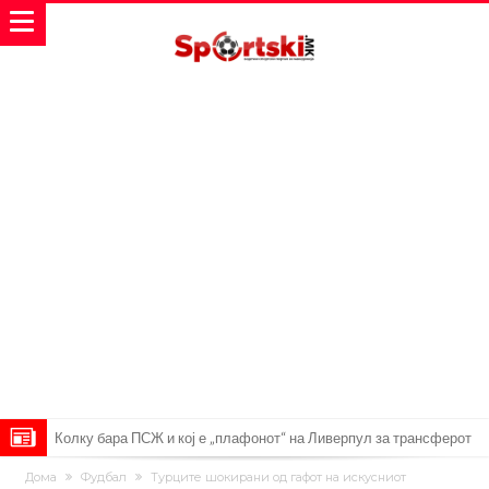
Реал Мадрид го собори клупскиот рекорд: Мурињо добива
Дома
Фудбал
Турците шокирани од гафот на искусниот