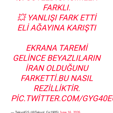
FARKLI.
💥 YANLIŞI FARK ETTI
ELI AĞAYINA KARIŞTI
EKRANA TAREMI
GELINCE BEYAZLILARIN
İRAN OLDUĞUNU
FARKETTI.BU NASIL
REZILLIKTIR.
PIC.TWITTER.COM/GYG40E
— TekyolGS (@Tekyol_Gs1905)
June 16, 2026