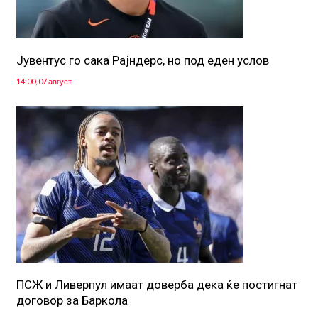
Јувентус го сака Рајндерс, но под еден услов
14:00, 07 август
ПСЖ и Ливерпул имаат доверба дека ќе постигнат
договор за Баркола