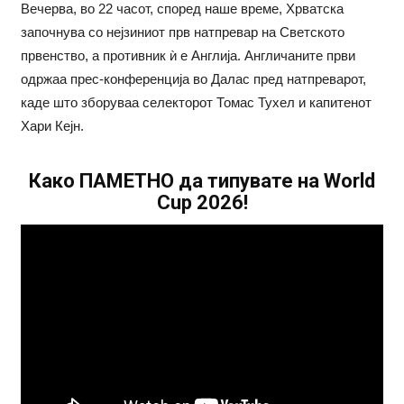
Вечерва, во 22 часот, според наше време, Хрватска
започнува со нејзиниот прв натпревар на Светското
првенство, а противник ѝ е Англија. Англичаните први
одржаа прес-конференција во Далас пред натпреварот,
каде што зборуваа селекторот Томас Тухел и капитенот
Хари Кејн.
Како ПАМЕТНО да типувате на World
Cup 2026!