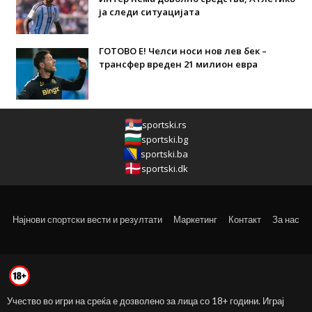
ја следи ситуацијата
ГОТОВО Е! Челси носи нов лев бек –
трансфер вреден 21 милион евра
sportski.rs
sportski.bg
sportski.ba
sportski.dk
Најнови спортски вести и резултати
Маркетинг
Контакт
За нас
Учество во игри на среќа е дозволено за лица со 18+ години. Играј