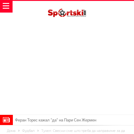
Јувентус го сака Рајндерс, но под еден услов
ПСЖ и Ливерпул имаат доверба дека ќе постигнат договор за
Дома
Фудбал
Тухел: Свесни сме што треба да направиме за да