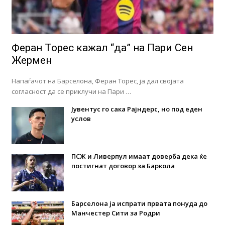
Феран Торес кажал “да” на Пари Сен
Жермен
Напаѓачот на Барселона, Феран Торес, ја дал својата
согласност да се приклучи на Пари …
Јувентус го сака Рајндерс, но под еден
услов
ПСЖ и Ливерпул имаат доверба дека ќе
постигнат договор за Баркола
Барселона ја испрати првата понуда до
Манчестер Сити за Родри