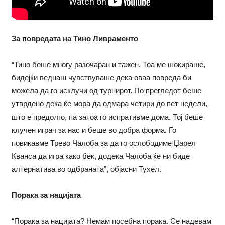
За повредата на Тино Ливраменто
“Тино беше многу разочаран и тажен. Тоа ме шокираше,
бидејќи веднаш чувствуваше дека оваа повреда би
можела да го исклучи од турнирот. По прегледот беше
утврдено дека ќе мора да одмара четири до пет недели,
што е предолго, па затоа го испративме дома. Тој беше
клучен играч за нас и беше во добра форма. Го
повикавме Трево Чалоба за да го ослободиме Џарел
Кванса да игра како бек, додека Чалоба ќе ни биде
алтернатива во одбраната”, објасни Тухел.
Порака за нацијата
“Порака за нацијата? Немам посебна порака. Се надевам