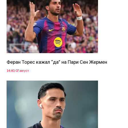
Феран Торес кажал “да” на Пари Сен Жермен
14:40, 07 август