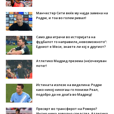
Манчестер Сити веќе му најде замена на
Родри, и тоа во голем ривал!
Само два играчи во историјата на
фудбалот го направиле„невозможното“:
Едниот е Меси, знаете ли кој е другиот?
Атлетико Мадрид презема (не)очекуван
потег!
Истината излезе на виделина: Родри
како никој никогаш го понижи Реал,
подобро да не доаѓа во Мадрид!
Пресврт во трансферот на Ромеро?
Интер нема доволно средства, Атлетико