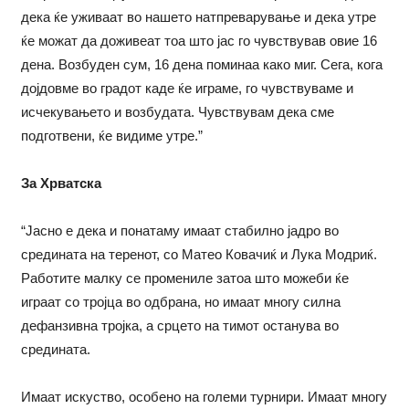
дека ќе уживаат во нашето натпреварување и дека утре
ќе можат да доживеат тоа што јас го чувствував овие 16
дена. Возбуден сум, 16 дена поминаа како миг. Сега, кога
дојдовме во градот каде ќе играме, го чувствуваме и
исчекувањето и возбудата. Чувствувам дека сме
подготвени, ќе видиме утре.”
За Хрватска
“Јасно е дека и понатаму имаат стабилно јадро во
средината на теренот, со Матео Ковачиќ и Лука Модриќ.
Работите малку се промениле затоа што можеби ќе
играат со тројца во одбрана, но имаат многу силна
дефанзивна тројка, а срцето на тимот останува во
средината.
Имаат искуство, особено на големи турнири. Имаат многу