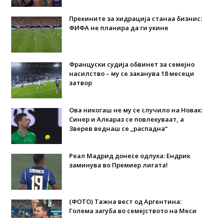
Прекините за хидрација станаа бизнис:
ФИФА не планира да ги укине
Француски судија обвинет за семејно
насилство – му се заканува 18 месеци
затвор
Ова никогаш не му се случило на Новак:
Синер и Алкараз се повлекуваат, а
Зверев веднаш се „распадна“
Реал Мадрид донесе одлука: Eндрик
заминува во Премиер лигата!
(ФОТО) Тажна вест од Аргентина:
Голема загуба во семејството на Меси