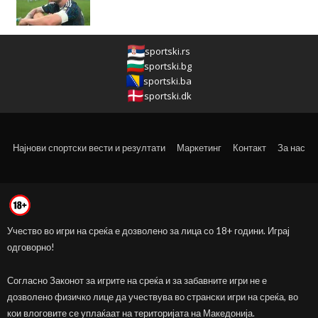
sportski.rs
sportski.bg
sportski.ba
sportski.dk
Најнови спортски вести и резултати
Маркетинг
Контакт
За нас
Учество во игри на среќа е дозволено за лица со 18+ години. Играј
одговорно!
Согласно Законот за игрите на среќа и за забавните игри не е
дозволено физичко лице да учествува во странски игри на среќа, во
кои влоговите се уплаќаат на територијата на Македонија.