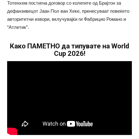
Тотенхем постигна договор со колегите од Брајтон за
дефанзивецот Јаан Пол ван Хеке, пренесуваат повеќето
авторитетни извори, вклучувајќи ги Фабрицио Романо и
“Атлетик”.
Како ПАМЕТНО да типувате на World
Cup 2026!