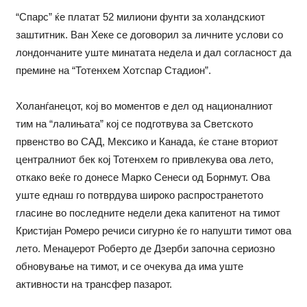
“Спарс” ќе платат 52 милиони фунти за холандскиот
заштитник. Ван Хеке се договорил за личните услови со
лондончаните уште минатата недела и дал согласност да
премине на “Тотенхем Хотспар Стадион”.
Холанѓанецот, кој во моментов е дел од националниот
тим на “лалињата” кој се подготвува за Светското
првенство во САД, Мексико и Канада, ќе стане вториот
централниот бек кој Тотенхем го привлекува ова лето,
откако веќе го донесе Марко Сенеси од Борнмут. Ова
уште еднаш го потврдува широко распространетото
гласине во последните недели дека капитенот на тимот
Кристијан Ромеро речиси сигурно ќе го напушти тимот ова
лето. Менаџерот Роберто де Дзерби започна сериозно
обновување на тимот, и се очекува да има уште
активности на трансфер пазарот.