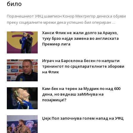
било
Поранешниот УФЦ шампион Конор Мекгрегор денеска објави
преку социјалните мрежи дека успешно бил опериран …
Ханси Флик не жали долго за Араухо,
туку брзо најде замена во англиската
Премиер лига
Играч на Барселона бесен го напушти
тренингот по срцепарателните зборови
на Флик
Кам-бек на терен за Мудрик по над 600
дена, но веднаш заМИнува на
позајмица!?
Џејк Пол започнува голем напад на УФЦ