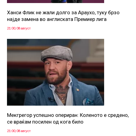
Ханси Флик не жали долго за Араухо, туку брзо
најде замена во англиската Премиер лига
21:00, 08 август
Мекгрегор успешно опериран: Коленото е средено,
се враќам посилен од кога било
21:00, 08 август