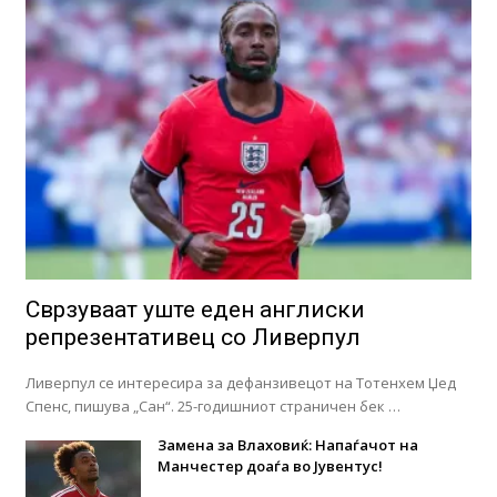
Сврзуваат уште еден англиски
репрезентативец со Ливерпул
Ливерпул се интересира за дефанзивецот на Тотенхем Џед
Спенс, пишува „Сан“. 25-годишниот страничен бек …
Замена за Влаховиќ: Напаѓачот на
Манчестер доаѓа во Јувентус!