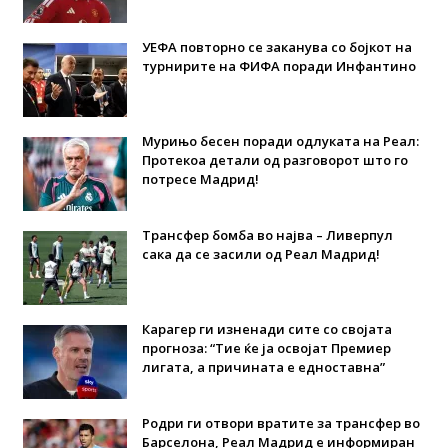
УЕФА повторно се заканува со бојкот на
турнирите на ФИФА поради Инфантино
Мурињо бесен поради одлуката на Реал:
Протекоа детали од разговорот што го
потресе Мадрид!
Трансфер бомба во најва – Ливерпул
сака да се засили од Реал Мадрид!
Карагер ги изненади сите со својата
прогноза: “Тие ќе ја освојат Премиер
лигата, а причината е едноставна”
Родри ги отвори вратите за трансфер во
Барселона, Реал Мадрид е информиран