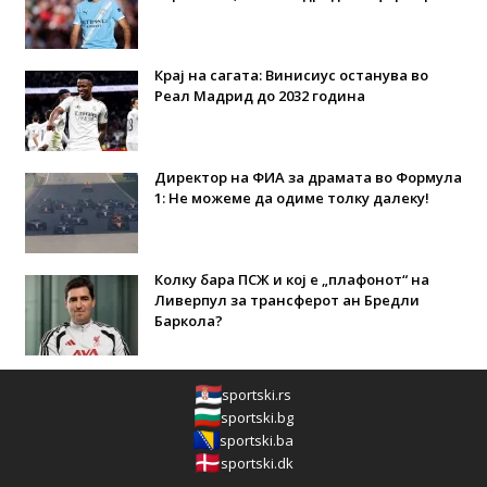
Крај на сагата: Винисиус останува во
Реал Мадрид до 2032 година
Директор на ФИА за драмата во Формула
1: Не можеме да одиме толку далеку!
Колку бара ПСЖ и кој е „плафонот“ на
Ливерпул за трансферот ан Бредли
Баркола?
sportski.rs
sportski.bg
sportski.ba
sportski.dk