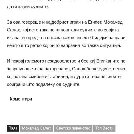
да ги казни судиите.
За ова говореше и најдобриот играч на Египет, Мохамед
Салах, кој исто така не ги поштеди судиите во својата
изјава, но пред тоа покажа каков човек е бидејќи направи
нешто што ретко кој би го направил во таква ситуација.
И покрај големото незадоволство и бес кај Египќаните по
завршувањето на натпреварот, Салах беше единствениот
кој остана смирен и стабилен, и дури ги тераше своите
соиграчи што подалеку од судиите.
Коментари
Tags
Мохамед Салах
Светско првенство
Топ Вести