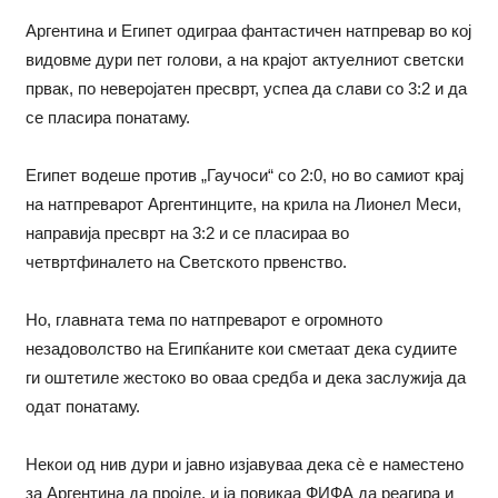
Аргентина и Египет одиграа фантастичен натпревар во кој
видовме дури пет голови, а на крајот актуелниот светски
првак, по неверојатен пресврт, успеа да слави со 3:2 и да
се пласира понатаму.
Египет водеше против „Гаучоси“ со 2:0, но во самиот крај
на натпреварот Аргентинците, на крила на Лионел Меси,
направија пресврт на 3:2 и се пласираа во
четвртфиналето на Светското првенство.
Но, главната тема по натпреварот е огромното
незадоволство на Египќаните кои сметаат дека судиите
ги оштетиле жестоко во оваа средба и дека заслужија да
одат понатаму.
Некои од нив дури и јавно изјавуваа дека сè е наместено
за Аргентина да пројде, и ја повикаа ФИФА да реагира и