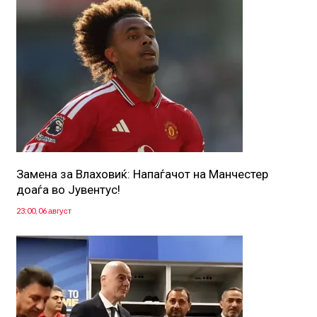
Замена за Влаховиќ: Напаѓачот на Манчестер
доаѓа во Јувентус!
23:00, 06 август