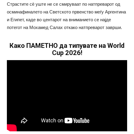
Страстите сè уште не се смируваат по натпреварот од
осминафиналето на Светското првенство меѓу Аргентина
и Египет, каде во центарот на вниманието се најде
потегот на Мохамед Салах откако натпреварот заврши.
Како ПАМЕТНО да типувате на World
Cup 2026!