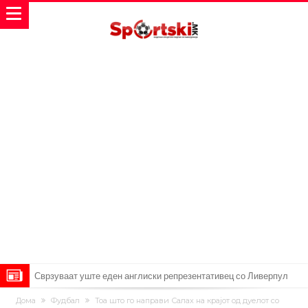
Сврзуваат уште еден англиски репрезентативец со Ливерпул
Замена за Влаховиќ: Напаѓачот на Манчестер доаѓа во Јувентус!
Дома
Фудбал
Тоа што го направи Салах на крајот од дуелот со