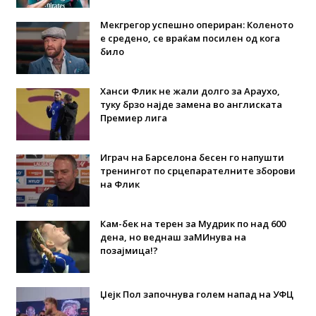
Мекгрегор успешно опериран: Коленото
е средено, се враќам посилен од кога
било
Ханси Флик не жали долго за Араухо,
туку брзо најде замена во англиската
Премиер лига
Играч на Барселона бесен го напушти
тренингот по срцепарателните зборови
на Флик
Кам-бек на терен за Мудрик по над 600
дена, но веднаш заМИнува на
позајмица!?
Џејк Пол започнува голем напад на УФЦ