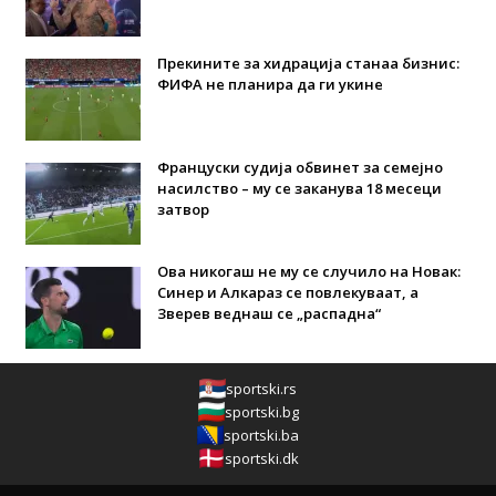
Прекините за хидрација станаа бизнис:
ФИФА не планира да ги укине
Француски судија обвинет за семејно
насилство – му се заканува 18 месеци
затвор
Ова никогаш не му се случило на Новак:
Синер и Алкараз се повлекуваат, а
Зверев веднаш се „распадна“
sportski.rs
sportski.bg
sportski.ba
sportski.dk