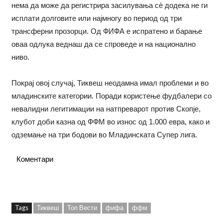
нема да може да регистрира засилувања сè додека не ги
исплати долговите или најмногу во период од три
трансферни прозорци. Од ФИФА е испратено и барање
оваа одлука веднаш да се спроведе и на национално
ниво.
Покрај овој случај, Тиквеш неодамна имал проблеми и во
младинските категории. Поради користење фудбалери со
невалидни легитимации на натпреварот против Скопје,
клубот доби казна од ФФМ во износ од 1.000 евра, како и
одземање на три бодови во Младинската Супер лига.
Коментари
Tags
Тиквеш
Топ Вести
фифа
ффм