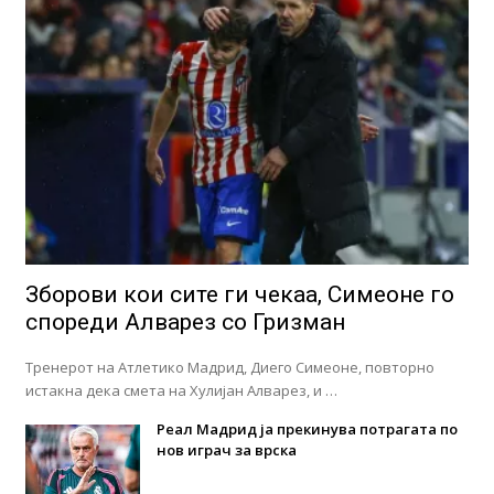
Зборови кои сите ги чекаа, Симеоне го
спореди Алварез со Гризман
Тренерот на Атлетико Мадрид, Диего Симеоне, повторно
истакна дека смета на Хулијан Алварез, и …
Реал Мадрид ја прекинува потрагата по
нов играч за врска