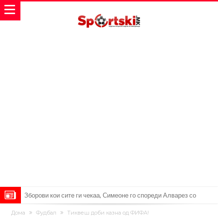
Зборови кои сите ги чекаа, Симеоне го спореди Алварез со
Гризман
Реал Мадрид ја прекинува потрагата по нов играч за врска
Дома
Фудбал
Тиквеш доби казна од ФИФА!