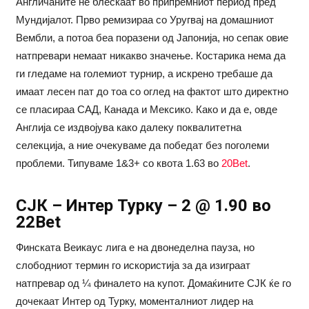
Англичаните не блескаат во припремниот период пред
Мундијалот. Прво ремизираа со Уругвај на домашниот
Вембли, а потоа беа поразени од Јапонија, но сепак овие
натпревари немаат никакво значење. Костарика нема да
ги гледаме на големиот турнир, а искрено требаше да
имаат лесен пат до тоа со оглед на фактот што директно
се пласираа САД, Канада и Мексико. Како и да е, овде
Англија се издвојува како далеку поквалитетна
селекција, а ние очекуваме да победат без поголеми
проблеми. Типуваме 1&3+ со квота 1.63 во
20Bet
.
СЈК – Интер Турку – 2 @ 1.90 во
22Bet
Финската Веикаус лига е на двонеделна пауза, но
слободниот термин го искористија за да изиграат
натпревар од ¼ финалето на купот. Домаќините СЈК ќе го
дочекаат Интер од Турку, моменталниот лидер на