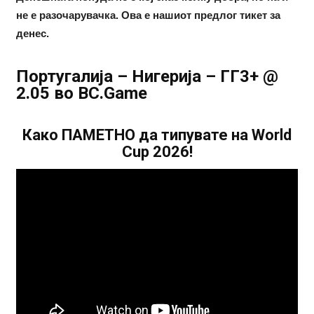
не е разочарувачка. Ова е нашиот предлог тикет за
денес.
Португалија – Нигерија – ГГ3+ @
2.05 во BC.Game
Како ПАМЕТНО да типувате на World
Cup 2026!