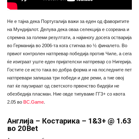
Не е тајна дека Португалија важи за еден од фаворитите
на Мундијалот. Делува дека оваа селекција е созреана и
спремна за големи резултати, а најмногу досега остварија
во Германија во 2006-та кога стигнаа во ½ финалето. Во
првиот контролен натпревар победија против Чиле, а сега
ќе изиграат уште еден пријателски натпревар со Нигерија.
Гостите се исто така во добра форма и на последните пет
натпревари запишаа три победи и две реми, а тие овој
пат ќе паузираат од светското првенство бидејќи не
обезбедија пласман. Ние овде типуваме ГГ3+ со квота
2.05 во
BC.Game
.
Англија – Костарика – 1&3+ @ 1.63
во 20Bet