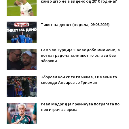
какво што не е видено од 2010 година?
Тикет на денот (недела, 09.08.2026)
Само во Турција: Салах доби милиони, а
потоа градоначалникот го остави без
зборови
Зборови кои сите ги чекаа, Симеоне го
спореди Алварез со Гризман
Реал Мадрид ја прекинува потрагата по
нов играч за врска