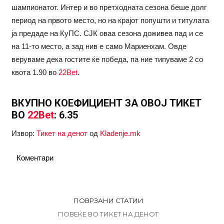
шампионатот. Интер и во претходната сезона беше долг
период на првото место, но на крајот попушти и титулата
ја предаде на КуПС. СЈК оваа сезона доживеа пад и се
на 11-то место, а зад нив е само Мариенхам. Овде
веруваме дека гостите ќе победа, па ние типуваме 2 со
квота 1.90 во
22Bet
.
ВКУПНО КОЕФИЦИЕНТ ЗА ОВОЈ ТИКЕТ
ВО
22Bet
: 6.35
Извор:
Тикет на денот
од
Kladenje.mk
Коментари
ПОВРЗАНИ СТАТИИ
ПОВЕЌЕ ВО ТИКЕТ НА ДЕНОТ