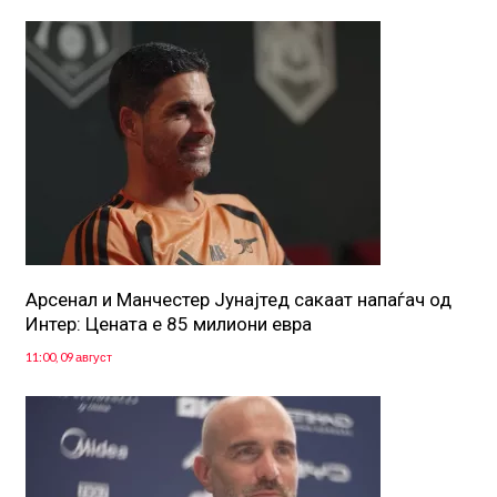
Арсенал и Манчестер Јунајтед сакаат напаѓач од
Интер: Цената е 85 милиони евра
11:00, 09 август