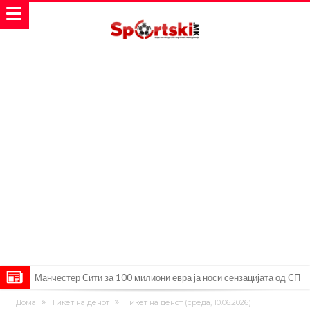
Манчестер Сити за 100 милиони евра ја носи сензацијата од СП
Се подготвува фудбалска предавство какво што не е видено од
Дома
Тикет на денот
Тикет на денот (среда, 10.06.2026)