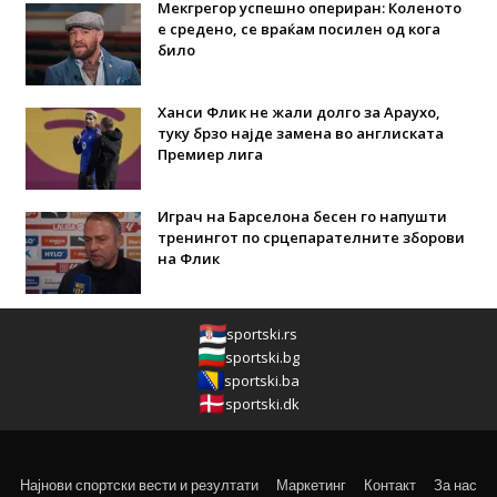
Мекгрегор успешно опериран: Коленото
е средено, се враќам посилен од кога
било
Ханси Флик не жали долго за Араухо,
туку брзо најде замена во англиската
Премиер лига
Играч на Барселона бесен го напушти
тренингот по срцепарателните зборови
на Флик
sportski.rs
sportski.bg
sportski.ba
sportski.dk
Најнови спортски вести и резултати
Маркетинг
Контакт
За нас