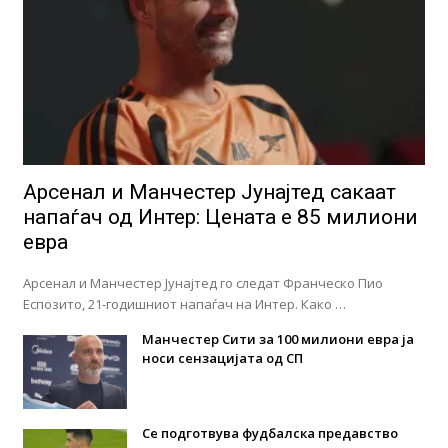
Арсенал и Манчестер Јунајтед сакаат
напаѓач од Интер: Цената е 85 милиони
евра
Арсенал и Манчестер Јунајтед го следат Франческо Пио
Еспозито, 21-годишниот напаѓач на Интер. Како …
Манчестер Сити за 100 милиони евра ја
носи сензацијата од СП
Се подготвува фудбалска предавство