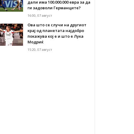
дали има 100.000.000 евра за да
ги задоволи Германците?
16:00, 07 август
Ова што се случи на другиот
крај од планетата најдобро
покажува кој е и што е Лука
Модриќ
15:20, 07 август