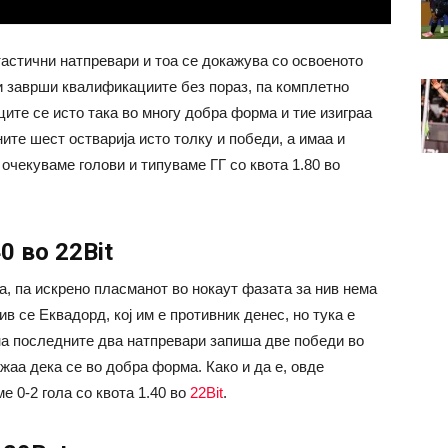
стични натпревари и тоа се докажува со освоеното
ги заврши квалификациите без пораз, па комплетно
ците се исто така во многу добра форма и тие изиграа
ите шест остварија исто толку и победи, а имаа и
 очекуваме голови и типуваме ГГ со квота 1.80 во
0 во 22Bit
а, па искрено пласманот во нокаут фазата за нив нема
в се Еквадорд, кој им е противник денес, но тука е
на последните два натпревари запиша две победи во
жаа дека се во добра форма. Како и да е, овде
 0-2 гола со квота 1.40 во
22Bit
.