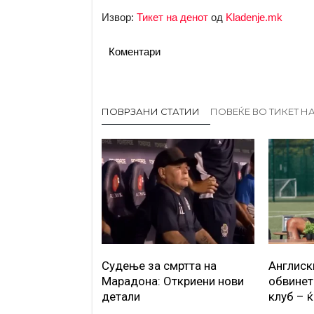
Извор:
Тикет на денот
од
Kladenje.mk
Коментари
ПОВРЗАНИ СТАТИИ
ПОВЕЌЕ ВО ТИКЕТ Н
Судење за смртта на
Англиск
Марадона: Откриени нови
обвинет
детали
клуб – ќ