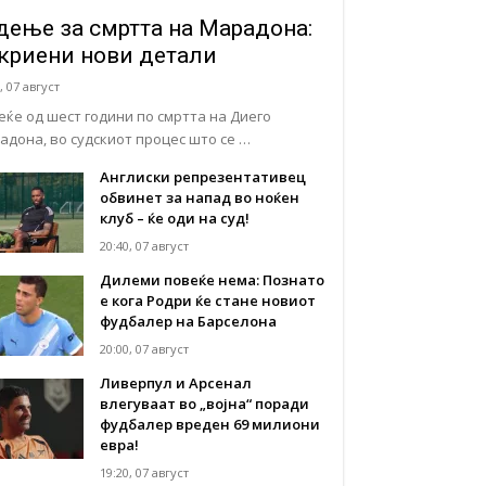
дење за смртта на Марадона:
криени нови детали
, 07 август
еќе од шест години по смртта на Диего
адона, во судскиот процес што се …
Англиски репрезентативец
обвинет за напад во ноќен
клуб – ќе оди на суд!
20:40, 07 август
Дилеми повеќе нема: Познато
е кога Родри ќе стане новиот
фудбалер на Барселона
20:00, 07 август
Ливерпул и Арсенал
влегуваат во „војна“ поради
фудбалер вреден 69 милиони
евра!
19:20, 07 август