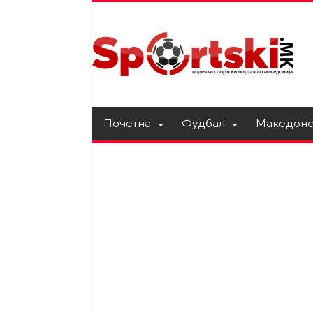
Почетна
Фудбал
Македонс