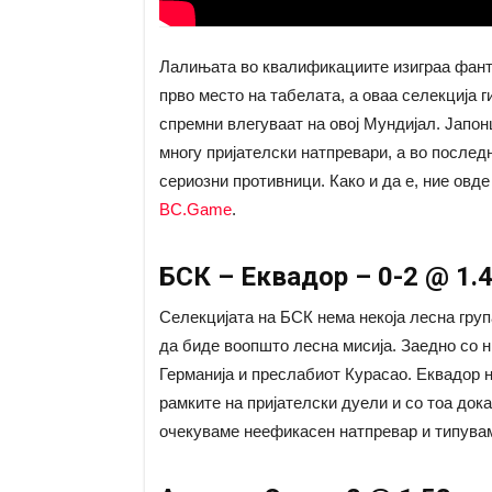
Лалињата во квалификациите изиграа фанта
прво место на табелата, а оваа селекција 
спремни влегуваат на овој Мундијал. Јапон
многу пријателски натпревари, а во последн
сериозни противници. Како и да е, ние овде
BC.Game
.
БСК – Еквадор – 0-2 @ 1.4
Селекцијата на БСК нема некоја лесна груп
да биде воопшто лесна мисија. Заедно со ни
Германија и преслабиот Курасао. Еквадор 
рамките на пријателски дуели и со тоа дока
очекуваме неефикасен натпревар и типуваме