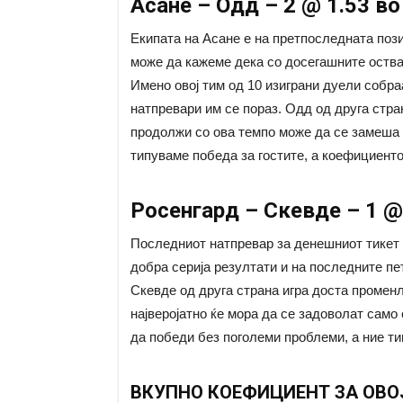
Асане – Одд – 2 @ 1.53 во
Екипата на Асане е на претпоследната пози
може да кажеме дека со досегашните оства
Имено овој тим од 10 изиграни дуели собраа
натпревари им се пораз. Одд од друга стран
продолжи со ова темпо може да се замеша 
типуваме победа за гостите, а коефициенто
Росенгард – Скевде – 1 @
Последниот натпревар за денешниот тикет н
добра серија резултати и на последните пе
Скевде од друга страна игра доста променл
најверојатно ќе мора да се задоволат само
да победи без поголеми проблеми, а ние ти
ВКУПНО КОЕФИЦИЕНТ ЗА ОВО