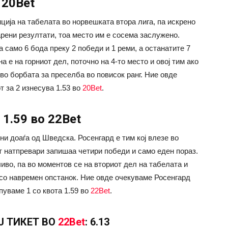
 20Bet
ција на табелата во норвешката втора лига, па искрено
рени резултати, тоа место им е сосема заслужено.
 само 6 бода преку 2 победи и 1 реми, а останатите 7
а е на горниот дел, поточно на 4-то место и овој тим ако
во борбата за преселба во повисок ранг. Ние овде
т за 2 изнесува 1.53 во
20Bet
.
 1.59 во 22Bet
и доаѓа од Шведска. Росенгард е тим кој влезе во
т натпревари запишаа четири победи и само еден пораз.
иво, па во моментов се на вториот дел на табелата и
 со навремен опстанок. Ние овде очекуваме Росенгард
пуваме 1 со квота 1.59 во
22Bet
.
Ј ТИКЕТ ВО
22Bet
: 6.13