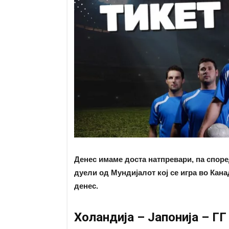
Денес имаме доста натпревари, па според
дуели од Мундијалот кој се игра во Кана
денес.
Холандија – Јапонија – ГГ