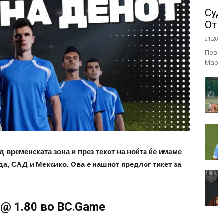
Су
От
21:20
Пов
Мар
 временската зона и през текот на ноќта ќе имаме
да, САД и Мексико. Ова е нашиот предлог тикет за
 @ 1.80 во BC.Game