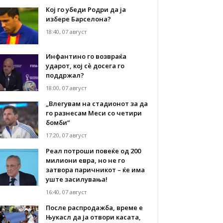
Кој го убеди Родри да ја
избере Барселона?
18:40, 07 август
Инфантино го возвраќа
ударот, кој сè досега го
поддржал?
18:00, 07 август
„Влегувам на стадионот за да
го разнесам Меси со четири
бомби“
17:20, 07 август
Реал потроши повеќе од 200
милиони евра, но не го
затвора паричникот – ќе има
уште засилувања!
16:40, 07 август
После распродажба, време е
Њукасл да ја отвори касата,