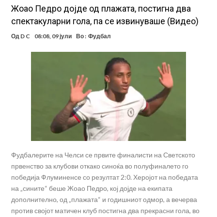
Жоао Педро дојде од плажата, постигна два
спектакуларни гола, па се извинуваше (Видео)
Од
D C
08:08, 09 јули
Во :
Фудбал
Фудбалерите на Челси се првите финалисти на Светското
првенство за клубови откако синоќа во полуфиналето го
победија Флуминенсе со резултат 2:0. Херојот на победата
на „сините“ беше Жоао Педро, кој дојде на екипата
дополнително, од „плажата“ и годишниот одмор, а вечерва
против својот матичен клуб постигна два прекрасни гола, во