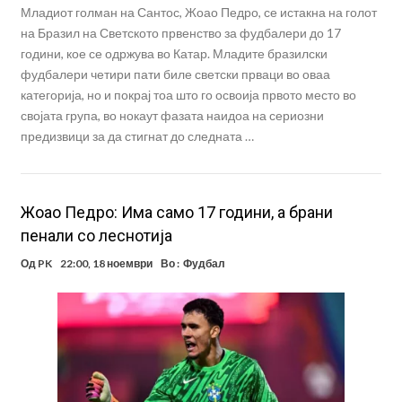
Младиот голман на Сантос, Жоао Педро, се истакна на голот
на Бразил на Светското првенство за фудбалери до 17
години, кое се одржува во Катар. Младите бразилски
фудбалери четири пати биле светски прваци во оваа
категорија, но и покрај тоа што го освоија првото место во
својата група, во нокаут фазата наидоа на сериозни
предизвици за да стигнат до следната …
Жоао Педро: Има само 17 години, а брани
пенали со леснотија
Од
PK
22:00, 18 ноември
Во :
Фудбал