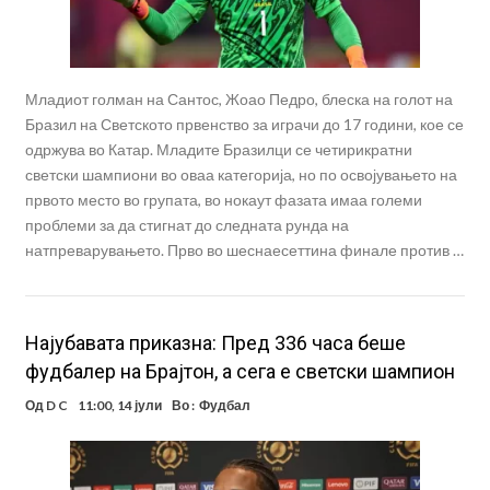
Младиот голман на Сантос, Жоао Педро, блеска на голот на
Бразил на Светското првенство за играчи до 17 години, кое се
одржува во Катар. Младите Бразилци се четирикратни
светски шампиони во оваа категорија, но по освојувањето на
првото место во групата, во нокаут фазата имаа големи
проблеми за да стигнат до следната рунда на
натпреварувањето. Прво во шеснаесеттина финале против …
Најубавата приказна: Пред 336 часа беше
фудбалер на Брајтон, а сега е светски шампион
Од
D C
11:00, 14 јули
Во :
Фудбал