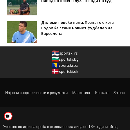
напад во ноќен клуб – ќе оди на суд!
Дилеми повеќе нема: Познато е кога
Родри ќе стане новиот фудбалер на
Барселона
sportski.rs
sportski.bg
sportski.ba
sportski.dk
Најнови спортски вести и резултати
Маркетинг
Контакт
За нас
Учество во игри на среќа е дозволено за лица со 18+ години. Играј