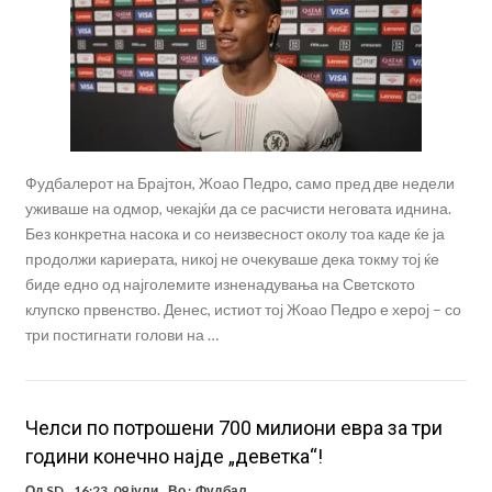
Фудбалерот на Брајтон, Жоао Педро, само пред две недели
уживаше на одмор, чекајќи да се расчисти неговата иднина.
Без конкретна насока и со неизвесност околу тоа каде ќе ја
продолжи кариерата, никој не очекуваше дека токму тој ќе
биде едно од најголемите изненадувања на Светското
клупско првенство. Денес, истиот тој Жоао Педро е херој – со
три постигнати голови на …
Челси по потрошени 700 милиони евра за три
години конечно најде „деветка“!
Од
SD
16:23, 09 јули
Во :
Фудбал