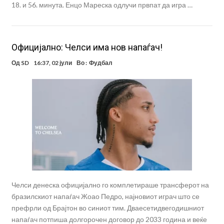
18. и 56. минута. Енцо Мареска одлучи првпат да игра …
Oфицијално: Челси има нов напаѓач!
Од
SD
16:37, 02 јули
Во :
Фудбал
Челси денеска официјално го комплетираше трансферот на
бразилскиот напаѓач Жоао Педро, најновиот играч што се
префрли од Брајтон во синиот тим. Дваесетидвегодишниот
напаѓач потпиша долгорочен договор до 2033 година и веќе