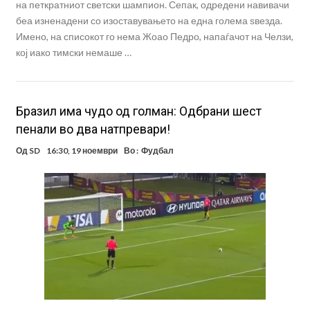
на петкратниот светски шампион. Сепак, одредени навивачи
беа изненадени со изоставувањето на една голема ѕвезда.
Имено, на списокот го нема Жоао Педро, напаѓачот на Челзи,
кој иако тимски немаше …
Бразил има чудо од голман: Одбрани шест
пенали во два натпревари!
Од
SD
16:30, 19 ноември
Во :
Фудбал