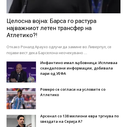
Целосна војна: Барса го растура
најважниот летен трансфер на
Атлетико?!
Откако Роналд Араухо одлучи да замине во Ливерпул, се
појави вест дека Барселона неочекувано …
Инфантино имал љубовница: Испливаа
скандалозни информации, добивала
пари од УЕФА
Ромеро се согласи на условите со
Атлетико
Арсенал со 138 милиони евра тргнува по
ѕвездата на Серија А?