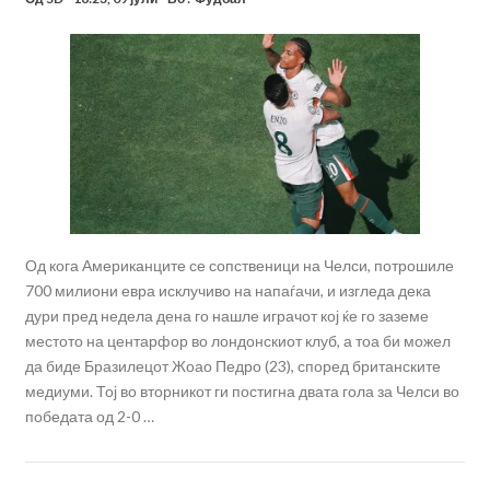
Од кога Американците се сопственици на Челси, потрошиле
700 милиони евра исклучиво на напаѓачи, и изгледа дека
дури пред недела дена го нашле играчот кој ќе го заземе
местото на центарфор во лондонскиот клуб, а тоа би можел
да биде Бразилецот Жоао Педро (23), според британските
медиуми. Тој во вторникот ги постигна двата гола за Челси во
победата од 2-0 …