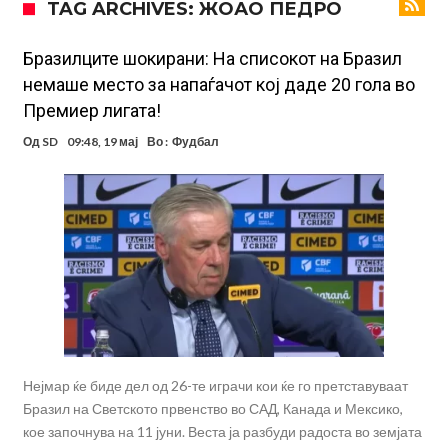
TAG ARCHIVES: ЖОАО ПЕДРО
Арсенал со 138 милиони евра тргнува по ѕвездата на Серија А?
Мурињо воведува строга дисциплина во Реал Мадрид: Ова се
Бразилците шокирани: На списокот на Бразил
немаше место за напаѓачот кој даде 20 гола во
трите нови правила
Неочекувана „бомба“ од Англија: Ливерпул се засили од
Премиер лигата!
Барселона!
Тикет на денот (сабота, 08.08.2026)
Од
SD
09:48, 19 мај
Во :
Фудбал
Судење за смртта на Марадона: Откриени нови детали
Англиски репрезентативец обвинет за напад во ноќен клуб – ќе
оди на суд!
Дилеми повеќе нема: Познато е кога Родри ќе стане новиот
фудбалер на Барселона
Нејмар ќе биде дел од 26-те играчи кои ќе го претставуваат
Бразил на Светското првенство во САД, Канада и Мексико,
кое започнува на 11 јуни. Веста ја разбуди радоста во земјата