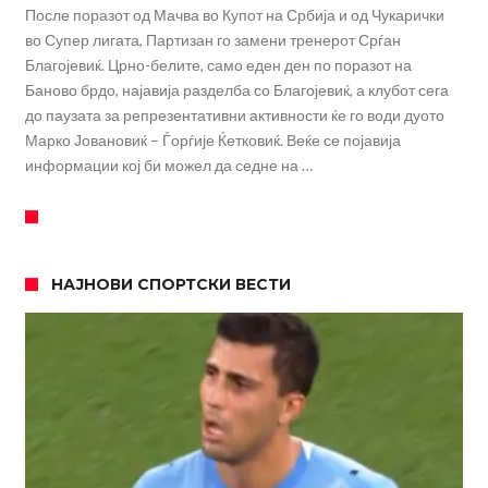
После поразот од Мачва во Купот на Србија и од Чукарички
во Супер лигата, Партизан го замени тренерот Срѓан
Благојевиќ. Црно-белите, само еден ден по поразот на
Баново брдо, најавија разделба со Благојевиќ, а клубот сега
до паузата за репрезентативни активности ќе го води дуото
Марко Јовановиќ – Ѓорѓије Ќетковиќ. Веќе се појавија
информации кој би можел да седне на …
НАЈНОВИ СПОРТСКИ ВЕСТИ