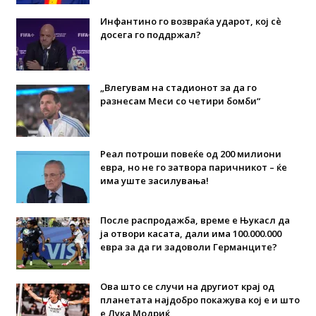
Инфантино го возвраќа ударот, кој сè
досега го поддржал?
„Влегувам на стадионот за да го
разнесам Меси со четири бомби“
Реал потроши повеќе од 200 милиони
евра, но не го затвора паричникот – ќе
има уште засилувања!
После распродажба, време е Њукасл да
ја отвори касата, дали има 100.000.000
евра за да ги задоволи Германците?
Ова што се случи на другиот крај од
планетата најдобро покажува кој е и што
е Лука Модриќ