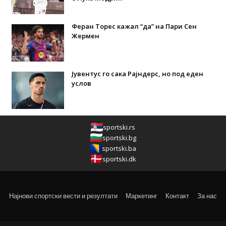
Феран Торес кажал “да” на Пари Сен
Жермен
Јувентус го сака Рајндерс, но под еден
услов
sportski.rs
sportski.bg
sportski.ba
sportski.dk
Најнови спортски вести и резултати
Маркетинг
Контакт
За нас