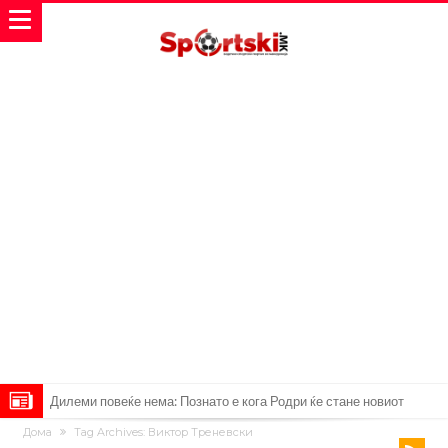
Дилеми повеќе нема: Познато е кога Родри ќе стане новиот
Дома
Tag Archives: Виктор Треневски
фудбалер на Барселона
Ливерпул и Арсенал влегуваат во „војна“ поради фудбалер