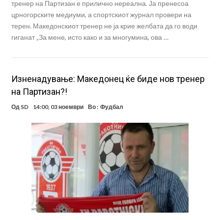
тренер на Партизан е прилично нереална. Ја пренесоа
црногорските медиуми, а спортскиот журнал провери на
терен. Македонскиот тренер не ја крие желбата да го води
гиганат „За мене, исто како и за многумина, ова …
Изненадување: Македонец ќе биде нов тренер
на Партизан?!
Од
SD
14:00, 03 ноември
Во :
Фудбал