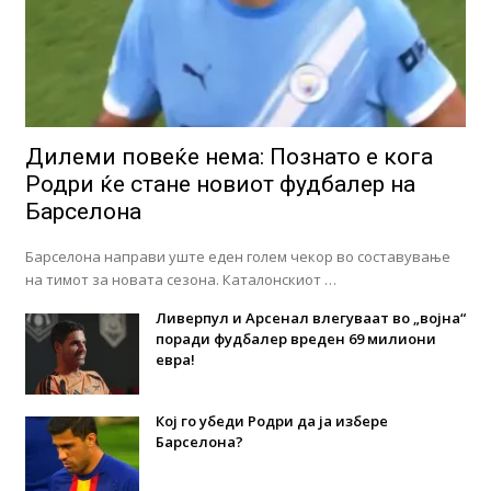
Дилеми повеќе нема: Познато е кога
Родри ќе стане новиот фудбалер на
Барселона
Барселона направи уште еден голем чекор во составување
на тимот за новата сезона. Каталонскиот …
Ливерпул и Арсенал влегуваат во „војна“
поради фудбалер вреден 69 милиони
евра!
Кој го убеди Родри да ја избере
Барселона?