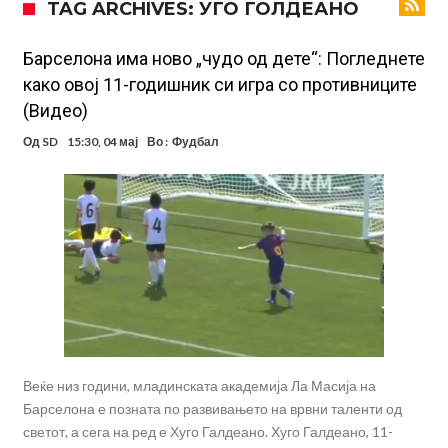
TAG ARCHIVES: УГО ГОЛДЕАНО
информации, добивала пари од УЕФА
Ромеро се согласи на условите со Атлетико
Арсенал со 138 милиони евра тргнува по ѕвездата на Серија А?
Барселона има ново „чудо од дете“: Погледнете
како овој 11-годишник си игра со противниците
Мурињо воведува строга дисциплина во Реал Мадрид: Ова се
(Видео)
трите нови правила
Неочекувана „бомба“ од Англија: Ливерпул се засили од
Од
SD
15:30, 04 мај
Во :
Фудбал
Барселона!
Тикет на денот (сабота, 08.08.2026)
Судење за смртта на Марадона: Откриени нови детали
Англиски репрезентативец обвинет за напад во ноќен клуб – ќе
оди на суд!
Дилеми повеќе нема: Познато е кога Родри ќе стане новиот
фудбалер на Барселона
Веќе низ години, младинската академија Ла Масија на
Барселона е позната по развивањето на врвни таленти од
светот, а сега на ред е Хуго Галдеано. Хуго Галдеано, 11-