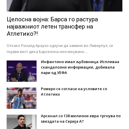
Целосна војна: Барса го растура
најважниот летен трансфер на
Атлетико?!
Откако Роналд Араухо одлучи да замине во Ливерпул, се
појави вест дека Барселона неочекувано …
Инфантино имал љубовница: Испливаа
скандалозни информации, добивала
пари од УЕФА
Ромеро се согласи на условите со
Атлетико
Арсенал со 138 милиони евра тргнува по
ѕвездата на Серија А?