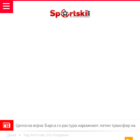
Целосна војна: Барса го растура најважниот летен трансфер на
Дома
Tag Archives: Уго Голдеано
Атлетико?!
Инфантино имал љубовница: Испливаа скандалозни