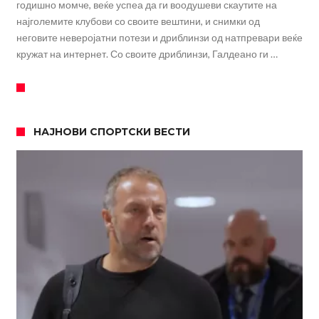
годишно момче, веќе успеа да ги воодушеви скаутите на
најголемите клубови со своите вештини, и снимки од
неговите неверојатни потези и дриблинзи од натпревари веќе
кружат на интернет. Со своите дриблинзи, Галдеано ги …
НАЈНОВИ СПОРТСКИ ВЕСТИ