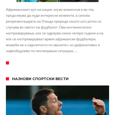
Африканскиот куп на нации, кој во моментов е во тек,
продолжува да нуди интересни моменти, а синоќа
репрезентацијата на Уганда приреди нешто што ретко се
случува во светот на фудбалот. Ова континентално
натпреварување, кое се одржува секои четири години и на
кое се натпреваруваат врвни африкански фудбалери,
можеби не е најелитното по квалитет, но дефинитивно е
највозбудливо по неочекувани ситуации, …
НАЈНОВИ СПОРТСКИ ВЕСТИ