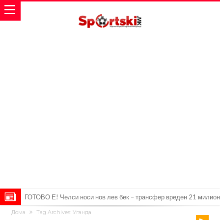
ГОТОВО Е! Челси носи нов лев бек – трансфер вреден 21 милион
Дома
Tag Archives: Уганда
евра
Рафаел Леао со нова понуда од Турција