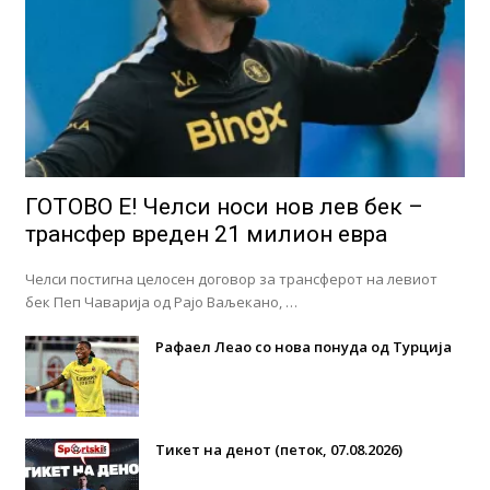
ГОТОВО Е! Челси носи нов лев бек –
трансфер вреден 21 милион евра
Челси постигна целосен договор за трансферот на левиот
бек Пеп Чаварија од Рајо Ваљекано, …
Рафаел Леао со нова понуда од Турција
Тикет на денот (петок, 07.08.2026)