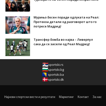
Мурињо бесен поради одлуката на Реал:
Протекоа детали од разговорот што го
потресе Мадрид!
Трансфер бомба во најва – Ливерпул
сака да се засили од Реал Мадрид!
sportski.rs
sportski.bg
sportski.ba
sportski.dk
Најнови спортски вести и резултати
Маркетинг
Контакт
За нас