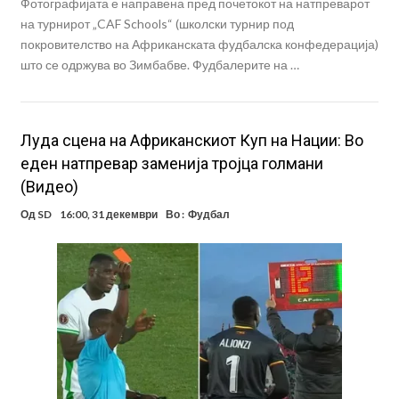
Фотографијата е направена пред почетокот на натпреварот
на турнирот „CAF Schools“ (школски турнир под
покровителство на Африканската фудбалска конфедерација)
што се одржува во Зимбабве. Фудбалерите на …
Луда сцена на Африканскиот Куп на Нации: Во
еден натпревар заменија тројца голмани
(Видео)
Од
SD
16:00, 31 декември
Во :
Фудбал