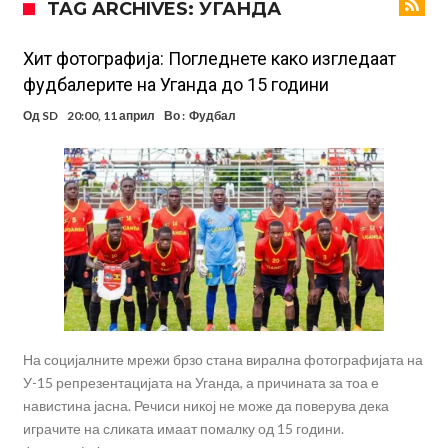
TAG ARCHIVES: УГАНДА
Тикет на денот (петок, 07.08.2026)
Фиренца во транс од Мастантоно
Хит фотографија: Погледнете како изгледаат
фудбалерите на Уганда до 15 години
Продаден резервниот голман на Сити за 50 милиони евра
Од
SD
20:00, 11 април
Во :
Фудбал
Сврзуваат уште еден англиски репрезентативец со Ливерпул
Замена за Влаховиќ: Напаѓачот на Манчестер доаѓа во Јувентус!
УЕФА повторно се заканува со бојкот на турнирите на ФИФА
поради Инфантино
Мурињо бесен поради одлуката на Реал: Протекоа детали од
разговорот што го потресе Мадрид!
Трансфер бомба во најва – Ливерпул сака да се засили од Реал
Мадрид!
На социјалните мрежи брзо стана вирална фотографијата на
У-15 репрезентацијата на Уганда, а причината за тоа е
навистина јасна. Речиси никој не може да поверува дека
играчите на сликата имаат помалку од 15 години.