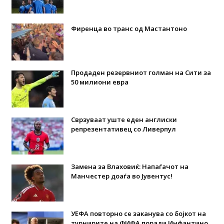
Фиренца во транс од Мастантоно
Продаден резервниот голман на Сити за
50 милиони евра
Сврзуваат уште еден англиски
репрезентативец со Ливерпул
Замена за Влаховиќ: Напаѓачот на
Манчестер доаѓа во Јувентус!
УЕФА повторно се заканува со бојкот на
турнирите на ФИФА поради Инфантино