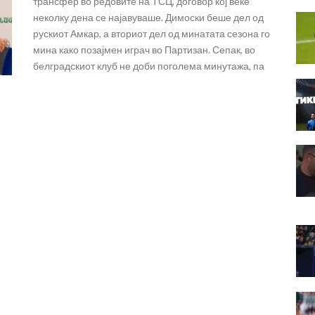
трансфер во редовите на ТСЦ, договор кој веќе
неколку дена се најавуваше. Димоски беше дел од
рускиот Амкар, а вториот дел од минатата сезона го
мина како позајмен играч во Партизан. Сепак, во
белградскиот клуб не доби поголема минутажа, па