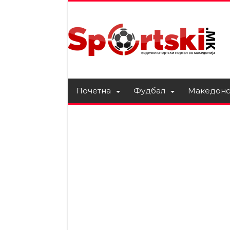
Почетна
Фудбал
Македонс