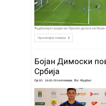
Фудбалерот роден во Прилеп досега не беше 
Прочитајте повеќе
Бојан Димоски пов
Србија
Од
SD
18:00, 03 септември
Во :
Фудбал