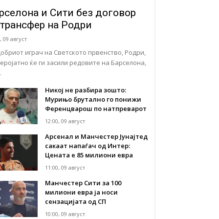
рселона и Сити без договор
 трансфер на Родри
, 09 август
добриот играч на Светското првенство, Родри,
веројатно ќе ги засили редовите на Барселона,
…
Никој не разбира зошто:
Мурињо брутално го понижи
Ференцварош по натпреварот
12:00, 09 август
Арсенал и Манчестер Јунајтед
сакаат напаѓач од Интер:
Цената е 85 милиони евра
11:00, 09 август
Манчестер Сити за 100
милиони евра ја носи
сензацијата од СП
10:00, 09 август