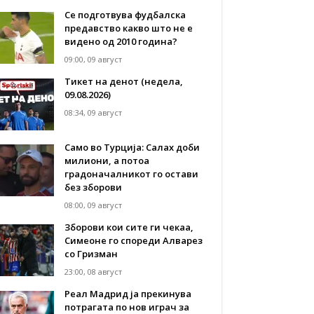
Се подготвува фудбалска
предавство какво што не е
видено од 2010 година?
09:00, 09 август
Тикет на денот (недела,
09.08.2026)
08:34, 09 август
Само во Турција: Салах доби
милиони, а потоа
градоначалникот го остави
без зборови
08:00, 09 август
Зборови кои сите ги чекаа,
Симеоне го спореди Алварез
со Гризман
23:00, 08 август
Реал Мадрид ја прекинува
потрагата по нов играч за