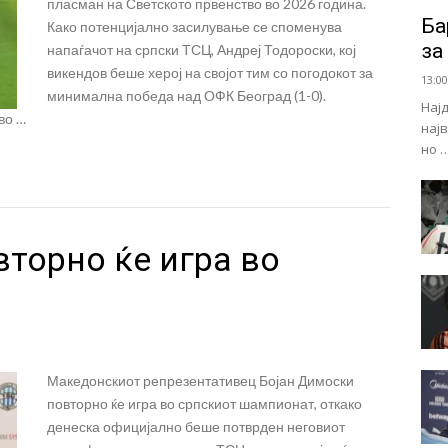
пласман на Светското првенство во 2026 година.
Ба
Како потенцијално засилување се споменува
за
напаѓачот на српски ТСЦ, Андреј Тодороски, кој
викендов беше херој на својот тим со погодокот за
13:00
минимална победа над ОФК Београд (1-0).
Нај
во …
нај
но 
торно ќе игра во
Македонскиот репрезентативец Бојан Димоски
повторно ќе игра во српскиот шампионат, откако
денеска официјално беше потврден неговиот