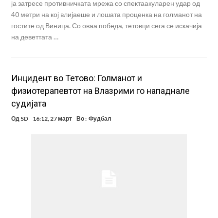
ја затресе противничката мрежа со спектаакуларен удар од
40 метри на кој влијаеше и лошата проценка на голманот на
гостите од Виница. Со оваа победа, тетовци сега се искачија
на деветтата …
Инцидент во Тетово: Голманот и
физиотерапевтот на Влазрими го нападнале
судијата
Од
SD
16:12, 27 март
Во :
Фудбал