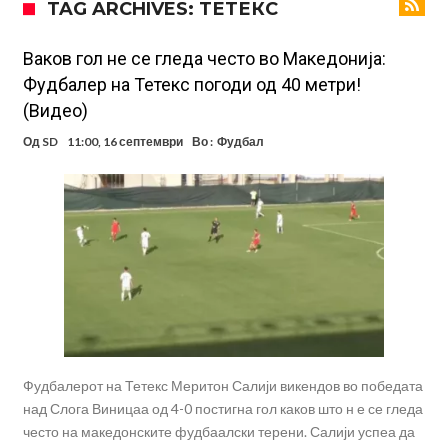
TAG ARCHIVES: ТЕТЕКС
евра
Рафаел Леао со нова понуда од Турција
Тикет на денот (петок, 07.08.2026)
Ваков гол не се гледа често во Македонија:
Фудбалер на Тетекс погоди од 40 метри!
Фиренца во транс од Мастантоно
(Видео)
Продаден резервниот голман на Сити за 50 милиони евра
Од
SD
11:00, 16 септември
Во :
Фудбал
Сврзуваат уште еден англиски репрезентативец со Ливерпул
Замена за Влаховиќ: Напаѓачот на Манчестер доаѓа во Јувентус!
УЕФА повторно се заканува со бојкот на турнирите на ФИФА
поради Инфантино
Мурињо бесен поради одлуката на Реал: Протекоа детали од
разговорот што го потресе Мадрид!
Фудбалерот на Тетекс Меритон Салији викендов во победата
над Слога Виницаа од 4-0 постигна гол каков што н е се гледа
често на македонските фудбаалски терени. Салији успеа да