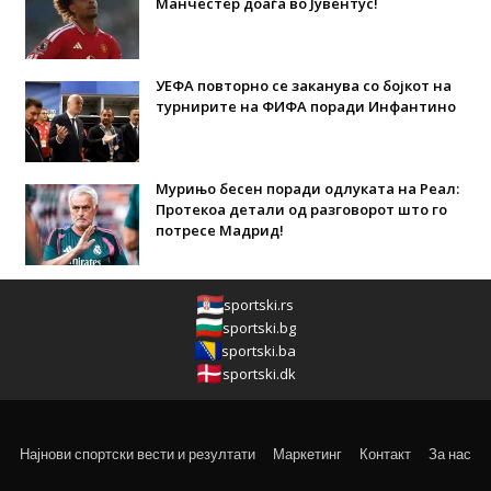
Манчестер доаѓа во Јувентус!
УЕФА повторно се заканува со бојкот на
турнирите на ФИФА поради Инфантино
Мурињо бесен поради одлуката на Реал:
Протекоа детали од разговорот што го
потресе Мадрид!
sportski.rs
sportski.bg
sportski.ba
sportski.dk
Најнови спортски вести и резултати
Маркетинг
Контакт
За нас