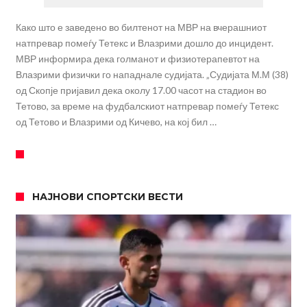
Како што е заведено во билтенот на МВР на вчерашниот
натпревар помеѓу Тетекс и Влазрими дошло до инцидент.
МВР информира дека голманот и физиотерапевтот на
Влазрими физички го нападнале судијата. „Судијата М.М (38)
од Скопје пријавил дека околу 17.00 часот на стадион во
Тетово, за време на фудбалскиот натпревар помеѓу Тетекс
од Тетово и Влазрими од Кичево, на кој бил …
НАЈНОВИ СПОРТСКИ ВЕСТИ