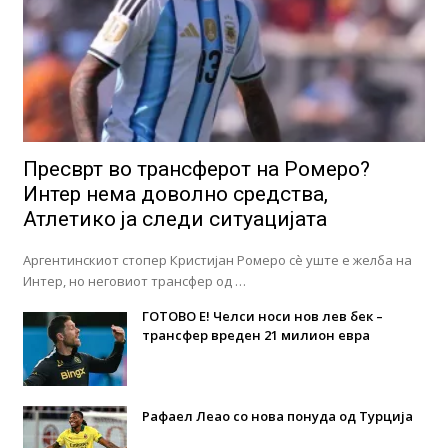
Пресврт во трансферот на Ромеро?
Интер нема доволно средства,
Атлетико ја следи ситуацијата
Аргентинскиот стопер Кристијан Ромеро сè уште е желба на
Интер, но неговиот трансфер од …
ГОТОВО Е! Челси носи нов лев бек –
трансфер вреден 21 милион евра
Рафаел Леао со нова понуда од Турција