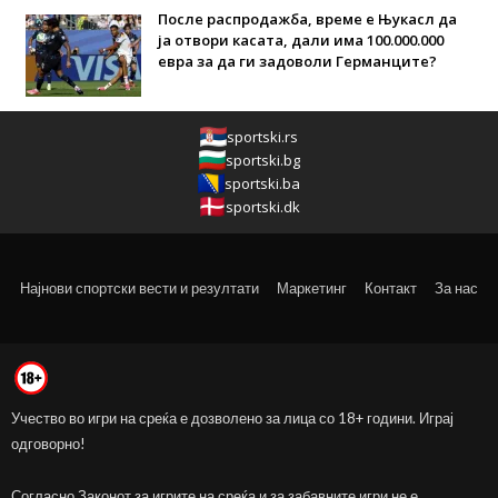
После распродажба, време е Њукасл да
ја отвори касата, дали има 100.000.000
евра за да ги задоволи Германците?
sportski.rs
sportski.bg
sportski.ba
sportski.dk
Најнови спортски вести и резултати
Маркетинг
Контакт
За нас
Учество во игри на среќа е дозволено за лица со 18+ години. Играј
одговорно!
Согласно Законот за игрите на среќа и за забавните игри не е