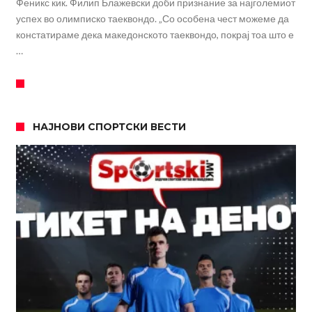
Феникс кик. Филип Блажевски доби признание за најголемиот
успех во олимписко таеквондо. „Со особена чест можеме да
констатираме дека македонското таеквондо, покрај тоа што е
…
НАЈНОВИ СПОРТСКИ ВЕСТИ