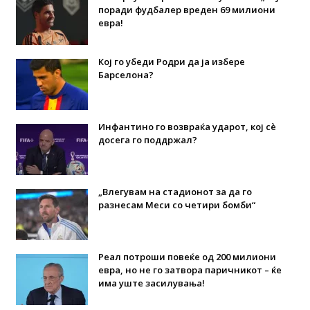
поради фудбалер вреден 69 милиони
евра!
Кој го убеди Родри да ја избере
Барселона?
Инфантино го возвраќа ударот, кој сè
досега го поддржал?
„Влегувам на стадионот за да го
разнесам Меси со четири бомби“
Реал потроши повеќе од 200 милиони
евра, но не го затвора паричникот – ќе
има уште засилувања!