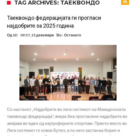
TAG ARCHIVES: ТАЕКВОНДО
Англиски репрезентативец обвинет за напад во ноќен клуб – ќе
оди на суд!
Дилеми повеќе нема: Познато е кога Родри ќе стане новиот
Таеквондо федерацијата ги прогласи
најдобрите за 2025 година
фудбалер на Барселона
Ливерпул и Арсенал влегуваат во „војна“ поради фудбалер
Од
SD
09:57, 25 декември
Во :
Останато
вреден 69 милиони евра!
Кој го убеди Родри да ја избере Барселона?
Инфантино го возвраќа ударот, кој сè досега го поддржал?
„Влегувам на стадионот за да го разнесам Меси со четири бомби“
Реал потроши повеќе од 200 милиони евра, но не го затвора
паричникот – ќе има уште засилувања!
После распродажба, време е Њукасл да ја отвори касата, дали
има 100.000.000 евра за да ги задоволи Германците?
Со настанот „Најдобрите во лига системот на Македонската
таеквондо федерација“, вчера беа прогласени најдобрите во
земјава во еден од најтрофејните спортови. Првото место во
Лига системот го освои Бутел, а по него застанаа Корио и