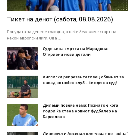
Тикет на денот (сабота, 08.08.2026)
Понудата за денес е солидна, а веќе бележиме старт на
некои европски лиги. Ова …
Судење за смртта на Марадона:
Откриени нови детали
Англиски репрезентативец обвинет за
напад во ноќен клуб – ќе оди на суд!
Дилеми повеќе нема: Познато е кога
Родри ќе стане новиот фудбалер на
Барселона
Ливерпул и Арсенал влегуваат во „војна“