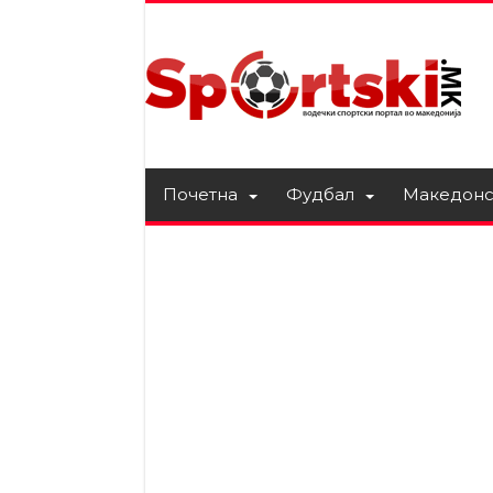
Почетна
Фудбал
Македонс