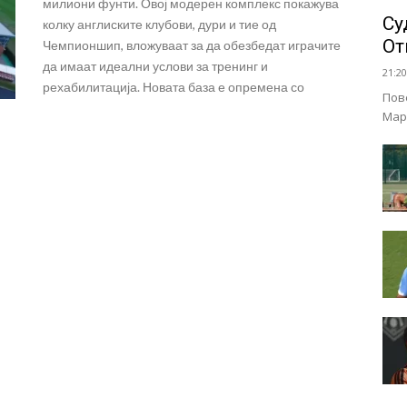
милиони фунти. Овој модерен комплекс покажува
Су
колку англиските клубови, дури и тие од
От
Чемпионшип, вложуваат за да обезбедат играчите
да имаат идеални услови за тренинг и
21:20
рехабилитација. Новата база е опремена со
Пов
Мар