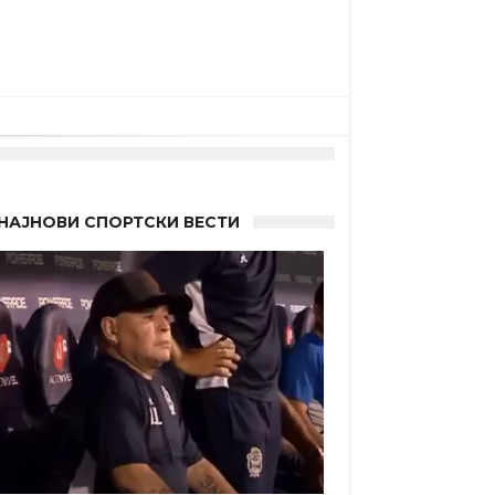
НАЈНОВИ СПОРТСКИ ВЕСТИ
 Германците?