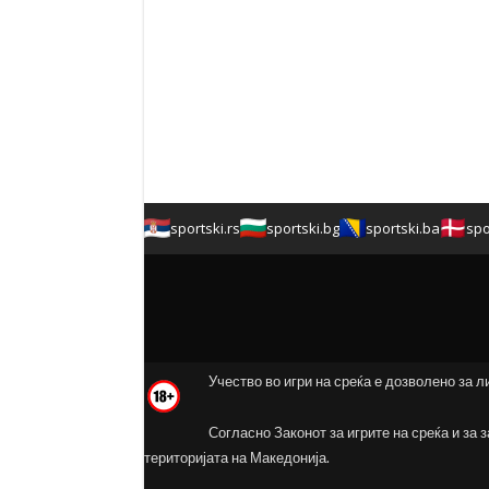
sportski.rs
sportski.bg
sportski.ba
spo
Учество во игри на среќа е дозволено за л
Согласно Законот за игрите на среќа и за 
територијата на Македонија.