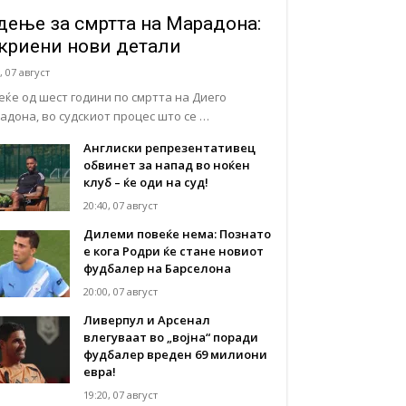
дење за смртта на Марадона:
криени нови детали
, 07 август
еќе од шест години по смртта на Диего
адона, во судскиот процес што се …
Англиски репрезентативец
обвинет за напад во ноќен
клуб – ќе оди на суд!
20:40, 07 август
Дилеми повеќе нема: Познато
е кога Родри ќе стане новиот
фудбалер на Барселона
20:00, 07 август
Ливерпул и Арсенал
влегуваат во „војна“ поради
фудбалер вреден 69 милиони
евра!
19:20, 07 август