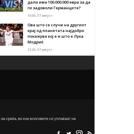
дали има 100.000.000 евра за да
ги задоволи Германците?
16:00, 07 август
Ова што се случи на другиот
крај од планетата најдобро
покажува кој е и што е Лука
Модриќ
15:20, 07 август
на среќа, во кои влоговите се уплаќаат на