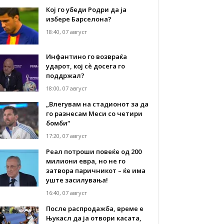
Кој го убеди Родри да ја
избере Барселона?
18:40, 07 август
Инфантино го возвраќа
ударот, кој сè досега го
поддржал?
18:00, 07 август
„Влегувам на стадионот за да
го разнесам Меси со четири
бомби“
17:20, 07 август
Реал потроши повеќе од 200
милиони евра, но не го
затвора паричникот – ќе има
уште засилувања!
16:40, 07 август
После распродажба, време е
Њукасл да ја отвори касата,