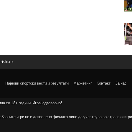
rtski.dk
Најнови спортски вести и резултати
Маркетинг
Контакт
За нас
ица со 18+ години. Играј одговорно!
забавните игри не е дозволено физичко лице да учествува во странски игри 