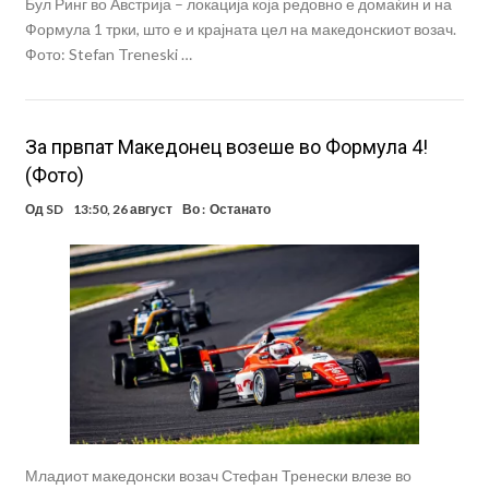
Бул Ринг во Австрија – локација која редовно е домаќин и на
Формула 1 трки, што е и крајната цел на македонскиот возач.
Фото: Stefan Treneski …
За првпат Македонец возеше во Формула 4!
(Фото)
Од
SD
13:50, 26 август
Во :
Останато
Младиот македонски возач Стефан Тренески влезе во