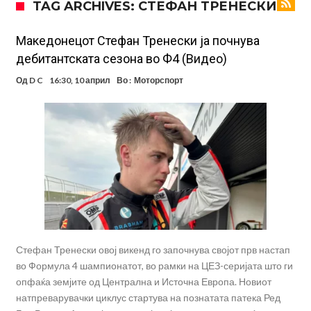
TAG ARCHIVES: СТЕФАН ТРЕНЕСКИ
УЕФА повторно се заканува со бојкот на турнирите на ФИФА
поради Инфантино
Мурињо бесен поради одлуката на Реал: Протекоа детали од
Македонецот Стефан Тренески ја почнува
дебитантската сезона во Ф4 (Видео)
разговорот што го потресе Мадрид!
Трансфер бомба во најва – Ливерпул сака да се засили од Реал
Од
D C
16:30, 10 април
Во :
Моторспорт
Мадрид!
Карагер ги изненади сите со својата прогноза: “Тие ќе ја освојат
Премиер лигата, а причината е едноставна”
Родри ги отвори вратите за трансфер во Барселона, Реал Мадрид
е информиран
Крај на сагата: Винисиус останува во Реал Мадрид до 2032
година
Директор на ФИА за драмата во Формула 1: Не можеме да одиме
толку далеку!
Колку бара ПСЖ и кој е „плафонот“ на Ливерпул за трансферот
ан Бредли Баркола?
Стефан Тренески овој викенд го започнува својот прв настап
во Формула 4 шампионатот, во рамки на ЦЕЗ-серијата што ги
опфаќа земјите од Централна и Источна Европа. Новиот
натпреварувачки циклус стартува на познатата патека Ред