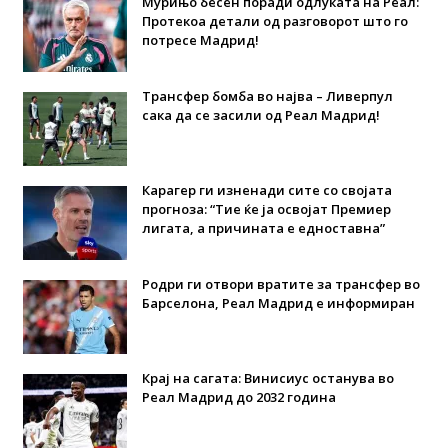
Мурињо бесен поради одлуката на Реал:
Протекоа детали од разговорот што го
потресе Мадрид!
Трансфер бомба во најва – Ливерпул
сака да се засили од Реал Мадрид!
Карагер ги изненади сите со својата
прогноза: “Тие ќе ја освојат Премиер
лигата, а причината е едноставна”
Родри ги отвори вратите за трансфер во
Барселона, Реал Мадрид е информиран
Крај на сагата: Винисиус останува во
Реал Мадрид до 2032 година