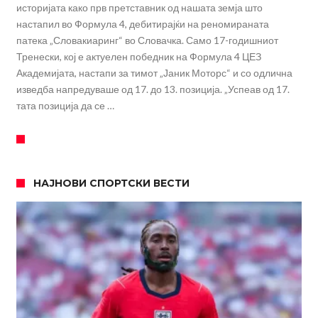
историјата како прв претставник од нашата земја што
настапил во Формула 4, дебитирајќи на реномираната
патека „Словакиаринг“ во Словачка. Само 17-годишниот
Тренески, кој е актуелен победник на Формула 4 ЦЕЗ
Академијата, настапи за тимот „Јаник Моторс“ и со одлична
изведба напредуваше од 17. до 13. позиција. „Успеав од 17.
тата позиција да се …
НАЈНОВИ СПОРТСКИ ВЕСТИ