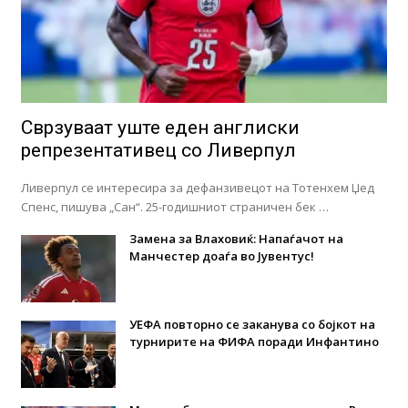
Сврзуваат уште еден англиски
репрезентативец со Ливерпул
Ливерпул се интересира за дефанзивецот на Тотенхем Џед
Спенс, пишува „Сан“. 25-годишниот страничен бек …
Замена за Влаховиќ: Напаѓачот на
Манчестер доаѓа во Јувентус!
УЕФА повторно се заканува со бојкот на
турнирите на ФИФА поради Инфантино