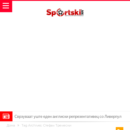
Сврзуваат уште еден англиски репрезентативец со Ливерпул
Дома
Tag Archives: Стефан Тренески
Замена за Влаховиќ: Напаѓачот на Манчестер доаѓа во Јувентус!