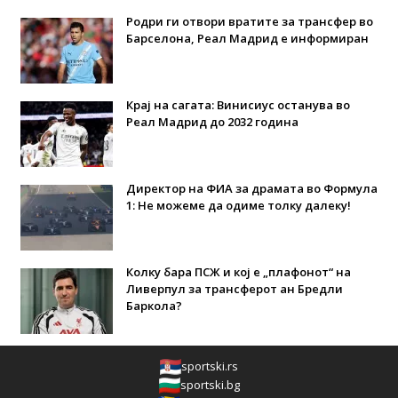
Родри ги отвори вратите за трансфер во
Барселона, Реал Мадрид е информиран
Крај на сагата: Винисиус останува во
Реал Мадрид до 2032 година
Директор на ФИА за драмата во Формула
1: Не можеме да одиме толку далеку!
Колку бара ПСЖ и кој е „плафонот“ на
Ливерпул за трансферот ан Бредли
Баркола?
sportski.rs
sportski.bg