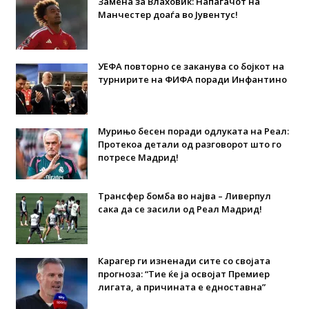
Замена за Влаховиќ: Напаѓачот на
Манчестер доаѓа во Јувентус!
УЕФА повторно се заканува со бојкот на
турнирите на ФИФА поради Инфантино
Мурињо бесен поради одлуката на Реал:
Протекоа детали од разговорот што го
потресе Мадрид!
Трансфер бомба во најва – Ливерпул
сака да се засили од Реал Мадрид!
Карагер ги изненади сите со својата
прогноза: “Тие ќе ја освојат Премиер
лигата, а причината е едноставна”