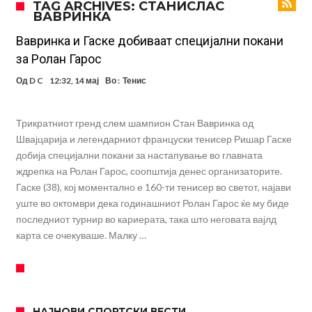
TAG ARCHIVES: СТАНИСЛАС
ВАВРИНКА
УЕФА повторно се заканува со бојкот на турнирите на ФИФА
поради Инфантино
Мурињо бесен поради одлуката на Реал: Протекоа детали од
Вавринка и Гаске добиваат специјални покани
за Ролан Гарос
разговорот што го потресе Мадрид!
Трансфер бомба во најва – Ливерпул сака да се засили од Реал
Од
D C
12:32, 14 мај
Во :
Тенис
Мадрид!
Карагер ги изненади сите со својата прогноза: “Тие ќе ја освојат
Премиер лигата, а причината е едноставна”
Родри ги отвори вратите за трансфер во Барселона, Реал Мадрид
Трикратниот гренд слем шампион Стан Вавринка од
е информиран
Крај на сагата: Винисиус останува во Реал Мадрид до 2032
Швајцарија и легендарниот француски тенисер Ришар Гаске
добија специјални покани за настапување во главната
година
Директор на ФИА за драмата во Формула 1: Не можеме да одиме
ждрепка на Ролан Гарос, соопштија денес организаторите.
толку далеку!
Колку бара ПСЖ и кој е „плафонот“ на Ливерпул за трансферот
Гаске (38), кој моментално е 160-ти тенисер во светот, најави
уште во октомври дека годинашниот Ролан Гарос ќе му биде
ан Бредли Баркола?
последниот турнир во кариерата, така што неговата вајлд
карта се очекуваше. Малку …
НАЈНОВИ СПОРТСКИ ВЕСТИ