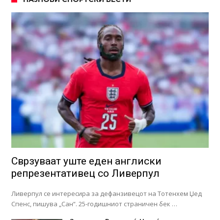
Сврзуваат уште еден англиски
репрезентативец со Ливерпул
Ливерпул се интересира за дефанзивецот на Тотенхем Џед
Спенс, пишува „Сан“. 25-годишниот страничен бек …