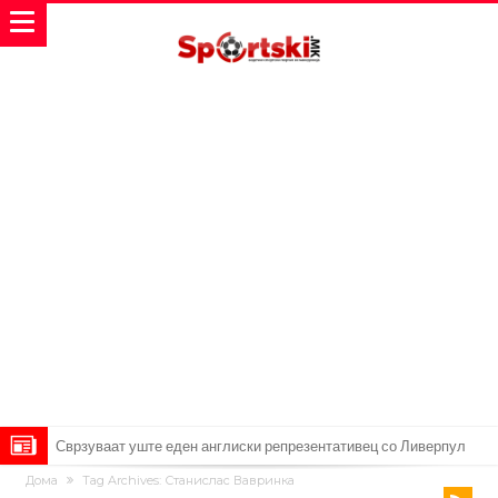
Сврзуваат уште еден англиски репрезентативец со Ливерпул
Дома
Tag Archives: Станислас Вавринка
Замена за Влаховиќ: Напаѓачот на Манчестер доаѓа во Јувентус!