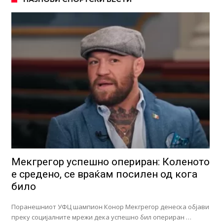
Мекгрегор успешно опериран: Коленото
е средено, се враќам посилен од кога
било
Поранешниот УФЦ шампион Конор Мекгрегор денеска објави
преку социјалните мрежи дека успешно бил опериран …