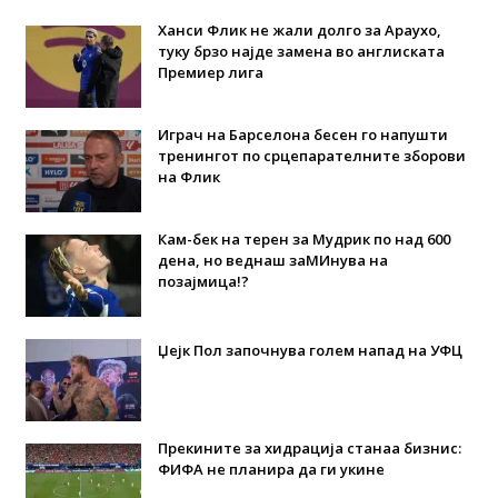
Ханси Флик не жали долго за Араухо,
туку брзо најде замена во англиската
Премиер лига
Играч на Барселона бесен го напушти
тренингот по срцепарателните зборови
на Флик
Кам-бек на терен за Мудрик по над 600
дена, но веднаш заМИнува на
позајмица!?
Џејк Пол започнува голем напад на УФЦ
Прекините за хидрација станаа бизнис:
ФИФА не планира да ги укине