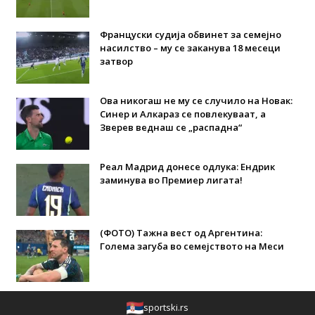
Француски судија обвинет за семејно
насилство – му се заканува 18 месеци
затвор
Ова никогаш не му се случило на Новак:
Синер и Алкараз се повлекуваат, а
Зверев веднаш се „распадна“
Реал Мадрид донесе одлука: Eндрик
заминува во Премиер лигата!
(ФОТО) Тажна вест од Аргентина:
Голема загуба во семејството на Меси
sportski.rs