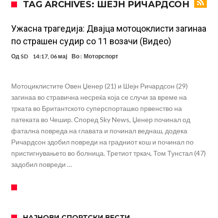
TAG ARCHIVES: ШЕЈН РИЧАРДСОН
англиската Премиер лига
Играч на Барселона бесен го напушти тренингот по
срцепарателните зборови на Флик
Кам-бек на терен за Мудрик по над 600 дена, но веднаш
Ужасна трагедија: Двајца мотоцоклисти загинаа
по страшен судир со 11 возачи (Видео)
заМИнува на позајмица!?
Џејк Пол започнува голем напад на УФЦ
Од
SD
14:17, 06 мај
Во :
Моторспорт
Прекините за хидрација станаа бизнис: ФИФА не планира да ги
укине
Француски судија обвинет за семејно насилство – му се заканува
Мотоциклистите Овен Џенер (21) и Шејн Ричардсон (29)
18 месеци затвор
Ова никогаш не му се случило на Новак: Синер и Алкараз се
загинаа во стравична несреќа која се случи за време на
трката во Британтското суперспорташко првенство на
повлекуваат, а Зверев веднаш се „распадна“
Реал Мадрид донесе одлука: Eндрик заминува во Премиер
патеката во Чешир. Според Sky News, Џенер починал од
лигата!
(ФОТО) Тажна вест од Аргентина: Голема загуба во семејството
фатална повреда на главата и починал веднаш, додека
Ричардсон здобил повреди на градниот кош и починал по
на Меси
пристигнувањето во болница. Третиот тркач, Том Тунстал (47)
задобил повреди …
НАЈНОВИ СПОРТСКИ ВЕСТИ