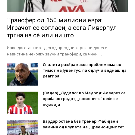
Трансфер од 150 милиони евра:
Играчот се согласи, а сега Ливерпул
тргна на сè или ништо
Иако досегашниот дел од преодниот рок ни донесе
навистина неколку звучни трансфери, се чини …
Спалети разбра каков проблем има во
тимот на Јувентус, па одлучи веднаш да
реагира!
(Видео) „Лудило“ во Мадрид: Алварез се
враќа во градот, „шпионите“ веќе се
појавија
Вардар остана без тренер: Фабијани
замина од клупата на „црвено-црните“