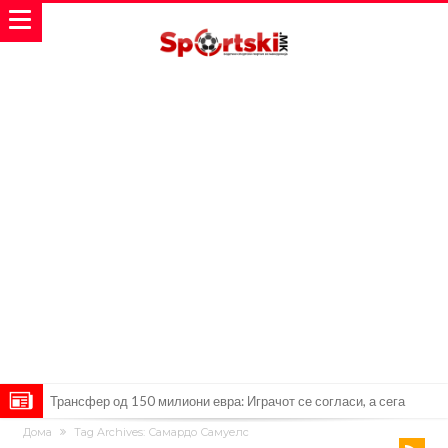
Трансфер од 150 милиони евра: Играчот се согласи, а сега
Дома
Tag Archives: Самардо Самуелс
Ливерпул тргна на сè или ништо
Спалети разбра каков проблем има во тимот на Јувентус, па