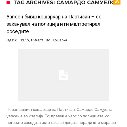
TAG ARCHIVES: САМАРДО САМУЕЛС
одлучи веднаш да реагира!
(Видео) „Лудило“ во Мадрид: Алварез се враќа во градот,
„шпионите“ веќе се појавија
Вардар остана без тренер: Фабијани замина од клупата на
Уапсен бивш кошаркар на Партизан – се
заканувал на полиција и ги малтретирал
„црвено-црните“
Мурињо: Несреќникот ни дојде неподготвен во Мадрид
соседите
Тетоважата на Габриел стана предмет на потсмев: Навивачите го
Од
D C
12:15, 10 март
Во :
Кошарка
вметнаа Де Брујне и направија хит (Фото)
Бизарна тепачка која го запали интернетот: Познатиот тешкаш го
прифати најлудиот предизвик на кариерата – сам против
Меси, Нејмар и Суарез повторно заедно?!
шестмина (Видео)
Маркус Рашфорд повторно со Манчестер Јунајтед. Не е
заинтересиран за трансфер во Турција и Саудиска Арабија
Дарвин Нуњез на прагот на трансфер во Трабзонспор
Поранешниот кошаркар на Партизан, Самардо Самјуелс,
уапсен е во Италија. Тој правеше хаос со полицијата, со
неговите соседи, а исто така со децата поради што мораше