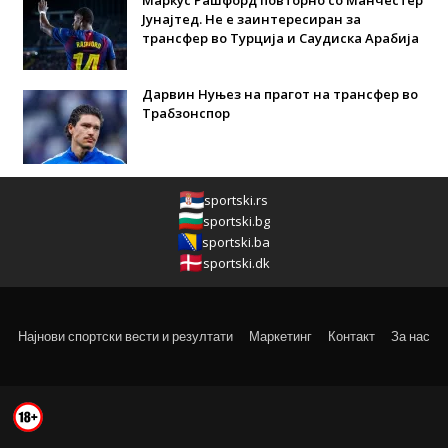
Јунајтед. Не е заинтересиран за
трансфер во Турција и Саудиска Арабија
Дарвин Нуњез на прагот на трансфер во
Трабзонспор
sportski.rs
sportski.bg
sportski.ba
sportski.dk
Најнови спортски вести и резултати
Маркетинг
Контакт
За нас