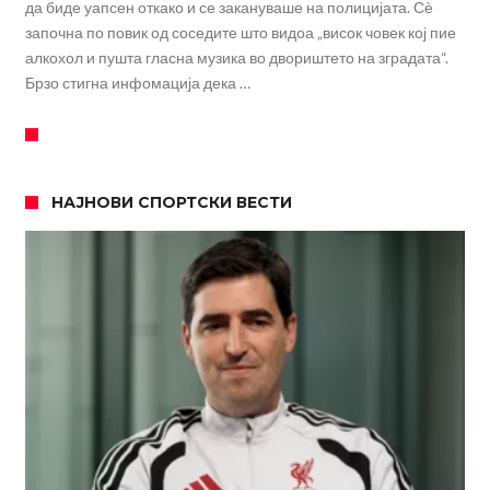
да биде уапсен откако и се закануваше на полицијата. Сѐ
започна по повик од соседите што видоа „висок човек кој пие
алкохол и пушта гласна музика во двориштето на зградата“.
Брзо стигна инфомација дека …
НАЈНОВИ СПОРТСКИ ВЕСТИ