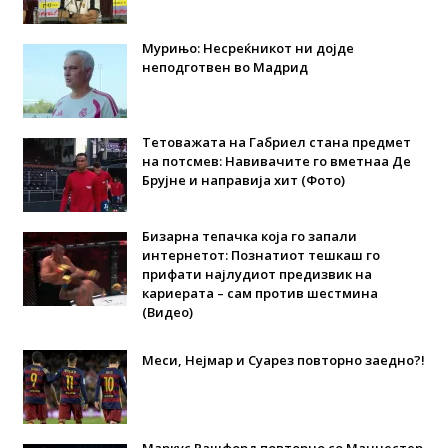
Мурињо: Несреќникот ни дојде
неподготвен во Мадрид
Тетоважата на Габриел стана предмет
на потсмев: Навивачите го вметнаа Де
Брујне и направија хит (Фото)
Бизарна тепачка која го запали
интернетот: Познатиот тешкаш го
прифати најлудиот предизвик на
кариерата – сам против шестмина
(Видео)
Меси, Нејмар и Суарез повторно заедно?!
Маркус Рашфорд повторно со Манчестер