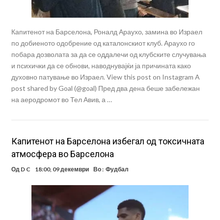
Капитенот на Барселона, Роналд Араухо, замина во Израел
по добиеното одобрение од каталонскиот клуб. Араухо го
побара дозволата за да се оддалечи од клубските случувања
и психички да се обнови, наводнувајќи ја причината како
духовно патување во Израел. View this post on Instagram A
post shared by Goal (@goal) Пред два дена беше забележан
на аеродромот во Тел Авив, а …
Капитенот на Барселона избегал од токсичната
атмосфера во Барселона
Од
D C
18:00, 09 декември
Во :
Фудбал