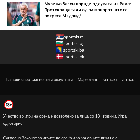
Мурињо бесен поради одлуката на Реал:
Протекоа детали од разговорот што го
потресе Мадрид!
sportski.rs
sportski.bg
sportski.ba
sportski.dk
Најнови спортски вести и резултати
Маркетинг
Контакт
За нас
Учество во игри на среќа е дозволено за лица со 18+ години. Играј
одговорно!
Согласно Законот за игрите на среќа и за забавните игри не е