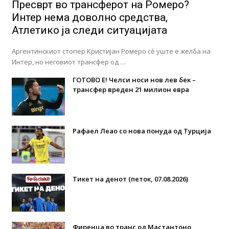
Пресврт во трансферот на Ромеро?
Интер нема доволно средства,
Атлетико ја следи ситуацијата
Аргентинскиот стопер Кристијан Ромеро сè уште е желба на
Интер, но неговиот трансфер од …
ГОТОВО Е! Челси носи нов лев бек –
трансфер вреден 21 милион евра
Рафаел Леао со нова понуда од Турција
Тикет на денот (петок, 07.08.2026)
Фиренца во транс од Мастантоно