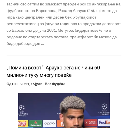
засили својот тим во зимскиот преоден рок со ангажирање на
фудбалерот на Барселона, Роналд Араухо (26), кој може да
игра како централен или десен бек. Уругвајскиот
репрезентативец во јануари годинава го продолжи договорот
со Барселона до јуни 2031. Меѓутоа, бидејќи повеќе не е
редовно во стартерската постава, трансферот би можел да
биде добредојден …
„Помина возот“: Араухо сега не чини 60
милиони туку многу повеќе
Од
D C
20:21, 16 јули
Во :
Фудбал