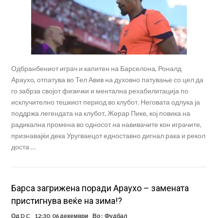
Одбранбениот играч и капитен на Барселона, Роналд
Араухо, отпатува во Тел Авив на духовно патување со цел да
го забрза својот физички и ментална рехабилитација по
исклучително тешкиот период во клубот. Неговата одлука ја
поддржа легендата на клубот, Жерар Пике, кој повика на
радикална промена во односот на навивачите кон играчите,
признавајќи дека Уругваецот едноставно дигнал рака и рекол
доста …
Барса загрижена поради Араухо – замената
пристигнува веќе на зима!?
Од
D C
12:30, 06 декември
Во :
Фудбал