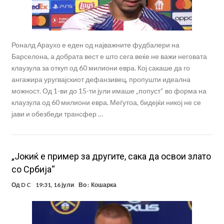
Роналд Араухо е еден од најважните фудбалери на
Барселона, а добрата вест е што сега веќе не важи неговата
клаузула за откуп од 60 милиони евра. Кој сакаше да го
ангажира уругвајскиот дефанзивец, пропушти идеална
можност. Од 1-ви до 15-ти јули имаше „попуст“ во форма на
клаузула од 60 милиони евра. Меѓутоа, бидејќи никој не се
јави и обезбеди трансфер …
„Јокиќ е пример за другите, сака да освои злато
со Србија“
Од
D C
19:31, 16 јули
Во :
Кошарка