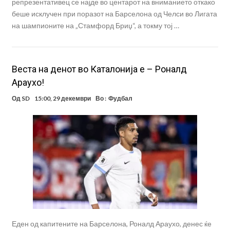
репрезентативец се најде во центарот на вниманието откако
беше исклучен при поразот на Барселона од Челси во Лигата
на шампионите на „Стамфорд Бриџ“, а токму тој …
Веста на денот во Каталонија е – Роналд
Араухо!
Од
SD
15:00, 29 декември
Во :
Фудбал
Еден од капитените на Барселона, Роналд Араухо, денес ќе