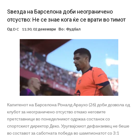
Ѕвезда на Барселона доби неограничено
отсуство: Не се знае кога ќе се врати во тимот
Од
D C
11:30, 02 декември
Во :
Фудбал
Капитенот на Бaрселона Роналд Араухо (26) доби дозвола од
клубот за неограничено отсуство откако неговите
претставници во понеделникот одржаа состанок со
спортскиот директор Деко. Уругвајскиот дефанзивец не беше
во составот за саботната победа во шампионатот со 3:1