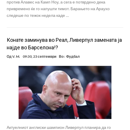
против Алавес на Камп Ноу, а сега е потврдено дека
привремено ќе го напушти тимот. Барањето на Араухо
следеше по тежок недела каде …
Конате заминува во Реал, Ливерпул замената ја
најде во Барселона!?
Од
V. M.
09:30, 23 септември
Во :
Фудбал
Актуелниот англиски шампион Ливерпул планира да го