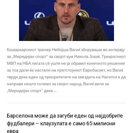
Кошаркарскиот тренер Небојша Вагиќ зборуваше во интервју
за „Меридијан спорт“ за својот кум Никола Јокиќ. Трикратниот
МВП на НБА лигата сè уште не ја објавил конечното решение
за тоа дали ќе настапи на претстојниот Евробаскет, но Вагиќ
тврди дека еден од приоритетите на ѕвездата на Нагетси е да
направи нешто големо за својот народ. Вагиќ вели за
„Меридијан спорт“ дека …
Барселона може да загуби еден од најдобрите
фудбалери – клаузулата е само 65 милиони
евра