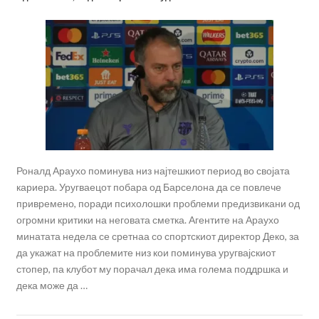
Роналд Араухо поминува низ најтешкиот период во својата
кариера. Уругваецот побара од Барселона да се повлече
привремено, поради психолошки проблеми предизвикани од
огромни критики на неговата сметка. Агентите на Араухо
минатата недела се сретнаа со спортскиот директор Деко, за
да укажат на проблемите низ кои поминува уругвајскиот
стопер, па клубот му порачал дека има голема поддршка и
дека може да …