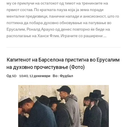
му се приклучи на остатокот од тимот на тренинзите на
првиот состав. По кратката пауза која ја зема поради
ментални предизвици, панични напади и анксиозност, што го
поттикна да побара духовно обновување на патување во
Ерусалим, Роналд Араухо од денес повторно ќе биде на
располагање на Ханси Флик. Играчите со раширени …
Капитенот на Барселона пристигна во Ерусалим
на духовно прочистување (Фото)
Од
SD
10:40, 12 декември
Во :
Фудбал