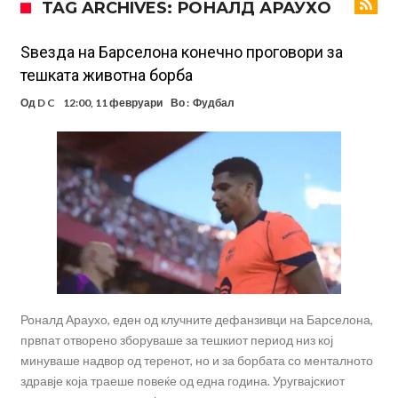
TAG ARCHIVES: РОНАЛД АРАУХО
Тикет на денот (петок, 07.08.2026)
Фиренца во транс од Мастантоно
Ѕвезда на Барселона конечно проговори за
тешката животна борба
Продаден резервниот голман на Сити за 50 милиони евра
Од
D C
12:00, 11 февруари
Во :
Фудбал
Сврзуваат уште еден англиски репрезентативец со Ливерпул
Замена за Влаховиќ: Напаѓачот на Манчестер доаѓа во Јувентус!
УЕФА повторно се заканува со бојкот на турнирите на ФИФА
поради Инфантино
Мурињо бесен поради одлуката на Реал: Протекоа детали од
разговорот што го потресе Мадрид!
Роналд Араухо, еден од клучните дефанзивци на Барселона,
првпат отворено зборуваше за тешкиот период низ кој
минуваше надвор од теренот, но и за борбата со менталното
здравје која траеше повеќе од една година. Уругвајскиот