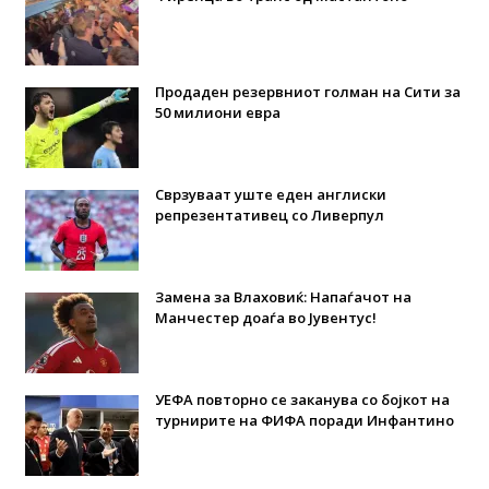
Продаден резервниот голман на Сити за
50 милиони евра
Сврзуваат уште еден англиски
репрезентативец со Ливерпул
Замена за Влаховиќ: Напаѓачот на
Манчестер доаѓа во Јувентус!
УЕФА повторно се заканува со бојкот на
турнирите на ФИФА поради Инфантино