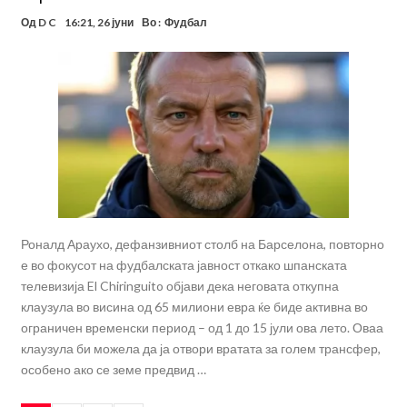
Од
D C
16:21, 26 јуни
Во :
Фудбал
Роналд Араухо, дефанзивниот столб на Барселона, повторно
е во фокусот на фудбалската јавност откако шпанската
телевизија El Chiringuito објави дека неговата откупна
клаузула во висина од 65 милиони евра ќе биде активна во
ограничен временски период – од 1 до 15 јули ова лето. Оваа
клаузула би можела да ја отвори вратата за голем трансфер,
особено ако се земе предвид …