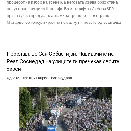
процесот на избор на тренер, а неговата изјава брзо стана
популарна низ цела Шпанија. Во интервју за Cadena SER
призна дека пред да го ангажира тренерот Пелегрино
Матарцо, се консултирал ни помалку ни повеќе од вештачка
…
Прослава во Сан Себастијан: Навивачите на
Реал Сосиедад на улиците ги пречекаа своите
херои
Од
V. M.
09:30, 21 април
Во :
Фудбал