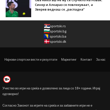
Ова никогаш не му се случило на Новак:
Синер и Алкараз се повлекуваат, а
Зверев веднаш се „распадна“
sportski.rs
sportski.bg
sportski.ba
sportski.dk
Најнови спортски вести и резултати
Маркетинг
Контакт
За нас
Учество во игри на среќа е дозволено за лица со 18+ години. Играј
одговорно!
Согласно Законот за игрите на среќа и за забавните игри не е