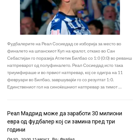
Фудбалерите на Реал Сосиедад се изборија за место во
финалето на шпанскиот Куп на кралот, откако во Сан
Себастијан го поразија Атлетик Билбао со 1:0 (0:0) во реванш
натпреварот од полуфиналето. Реал Сосиедад исто така
триумфираше и во првиот натпревар, кој се одигра на 11
февруари во Билбао, завршувајќи го со резултат 1:0.
Единствениот гол на синоќешниот натпревар за тимот …
Реал Мадрид може да заработи 30 милиони
евра од фудбалер кој си замина пред три
години
Од
SD
20:00, 15 август
Во :
Фудбал