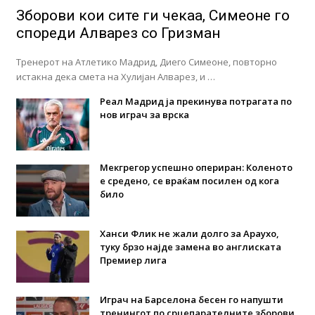
Зборови кои сите ги чекаа, Симеоне го
спореди Алварез со Гризман
Тренерот на Атлетико Мадрид, Диего Симеоне, повторно
истакна дека смета на Хулијан Алварез, и …
Реал Мадрид ја прекинува потрагата по
нов играч за врска
Мекгрегор успешно опериран: Коленото
е средено, се враќам посилен од кога
било
Ханси Флик не жали долго за Араухо,
туку брзо најде замена во англиската
Премиер лига
Играч на Барселона бесен го напушти
тренингот по срцепарателните зборови