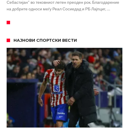
Себастијан“ во тековниот летен преоден рок. Благодарение
на добрите односи меѓу Реал Сосиедад и РБ Лајпциг, …
НАЈНОВИ СПОРТСКИ ВЕСТИ