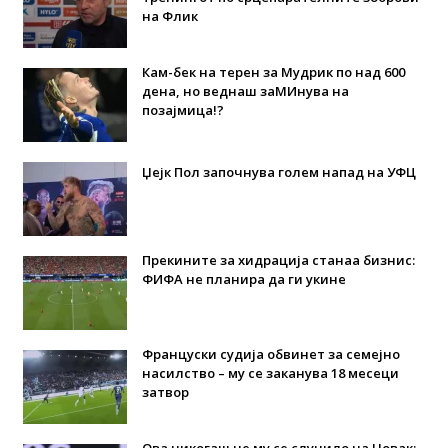
на Флик
Кам-бек на терен за Мудрик по над 600
дена, но веднаш заМИнува на
позајмица!?
Џејк Пол започнува голем напад на УФЦ
Прекините за хидрација станаа бизнис:
ФИФА не планира да ги укине
Француски судија обвинет за семејно
насилство – му се заканува 18 месеци
затвор