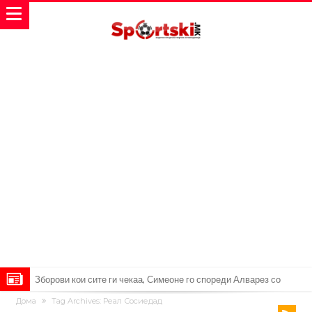
Зборови кои сите ги чекаа, Симеоне го спореди Алварез со
Дома
Tag Archives: Реал Сосиедад
Гризман
Реал Мадрид ја прекинува потрагата по нов играч за врска