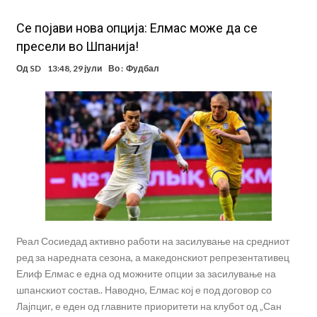
Се појави нова опција: Елмас може да се
пресели во Шпанија!
Од
SD
13:48, 29 јули
Во :
Фудбал
Реал Сосиедад активно работи на засилување на средниот
ред за наредната сезона, а македонскиот репрезентативец
Елиф Елмас е една од можните опции за засилување на
шпанскиот состав.. Наводно, Елмас кој е под договор со
Лајпциг, е еден од главните приоритети на клубот од „Сан