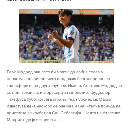
Реал Мадрид ова лето би можел да добие сосема
неочекувана финансиска поддршка благодарение на
трансферите на други клубови. Имено, Атлетико Мадрид се
сè поинтензивно интересира за јапонскиот фудбалер
Такефуса Кубо, кој сега игра за Реал Сосиедад. Марка
известува дека наскоро се очекува и значителна понуда да
пристигне во клубот од Сан Себастијан. Целта на Атлетико
Мадрид е да ја искористи …