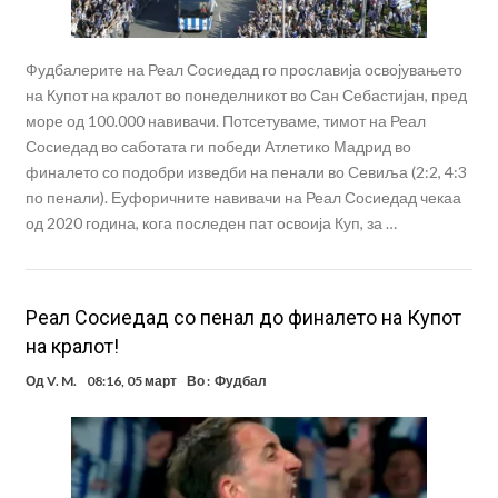
Фудбалерите на Реал Сосиедад го прославија освојувањето
на Купот на кралот во понеделникот во Сан Себастијан, пред
море од 100.000 навивачи. Потсетуваме, тимот на Реал
Сосиедад во саботата ги победи Атлетико Мадрид во
финалето со подобри изведби на пенали во Севиља (2:2, 4:3
по пенали). Еуфоричните навивачи на Реал Сосиедад чекаа
од 2020 година, кога последен пат освоија Куп, за …
Реал Сосиедад со пенал до финалето на Купот
на кралот!
Од
V. M.
08:16, 05 март
Во :
Фудбал