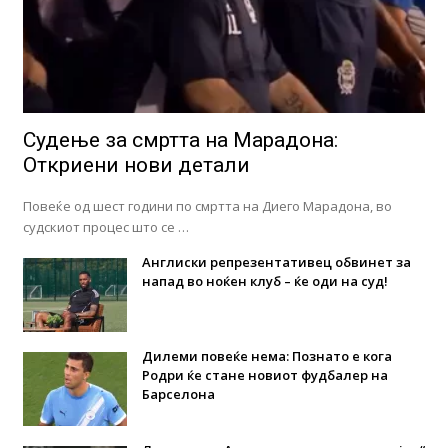
Судење за смртта на Марадона:
Откриени нови детали
Повеќе од шест години по смртта на Диего Марадона, во
судскиот процес што се …
Англиски репрезентативец обвинет за
напад во ноќен клуб – ќе оди на суд!
Дилеми повеќе нема: Познато е кога
Родри ќе стане новиот фудбалер на
Барселона