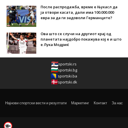
После распродажба, време е Њукасл да
ја отвори касата, дали има 100.000.000
евра за да ги задоволи Германците?
Ова што се случи на другиот крај од
планетата најдобро покажува кој е и што
е Лука Модриќ
sportski.rs
sportski.bg
sportski.ba
sportski.dk
Најнови спортски вести и резултати
Маркетинг
Контакт
За нас