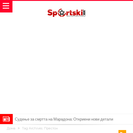
Судење за смртта на Марадона: Откриени нови детали
Дома
Tag Archives: Престон
Англиски репрезентативец обвинет за напад во ноќен клуб – ќе