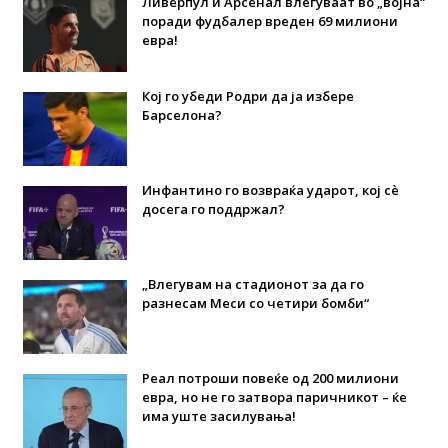
Ливерпул и Арсенал влегуваат во „војна“
поради фудбалер вреден 69 милиони
евра!
Кој го убеди Родри да ја избере
Барселона?
Инфантино го возвраќа ударот, кој сè
досега го поддржал?
„Влегувам на стадионот за да го
разнесам Меси со четири бомби“
Реал потроши повеќе од 200 милиони
евра, но не го затвора паричникот – ќе
има уште засилувања!