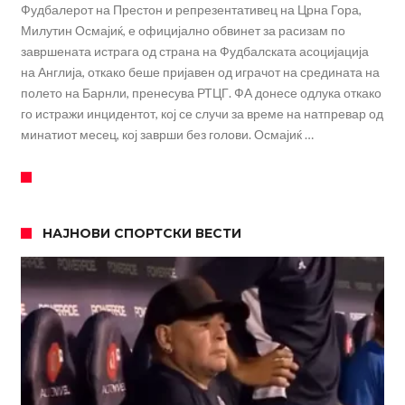
Фудбалерот на Престон и репрезентативец на Црна Гора,
Милутин Осмајиќ, е официјално обвинет за расизам по
завршената истрага од страна на Фудбалската асоцијација
на Англија, откако беше пријавен од играчот на средината на
полето на Барнли, пренесува РТЦГ. ФА донесе одлука откако
го истражи инцидентот, кој се случи за време на натпревар од
минатиот месец, кој заврши без голови. Осмајиќ …
НАЈНОВИ СПОРТСКИ ВЕСТИ