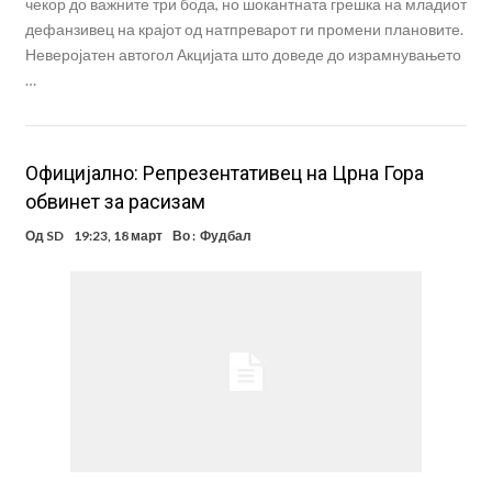
чекор до важните три бода, но шокантната грешка на младиот
дефанзивец на крајот од натпреварот ги промени плановите.
Неверојатен автогол Акцијата што доведе до израмнувањето
…
Официјално: Репрезентативец на Црна Гора
обвинет за расизам
Од
SD
19:23, 18 март
Во :
Фудбал