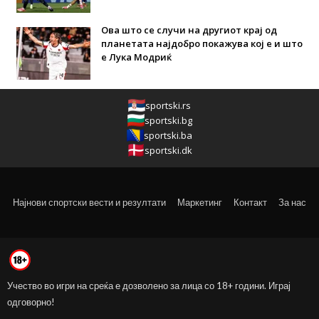
Ова што се случи на другиот крај од
планетата најдобро покажува кој е и што
е Лука Модриќ
sportski.rs
sportski.bg
sportski.ba
sportski.dk
Најнови спортски вести и резултати
Маркетинг
Контакт
За нас
Учество во игри на среќа е дозволено за лица со 18+ години. Играј
одговорно!