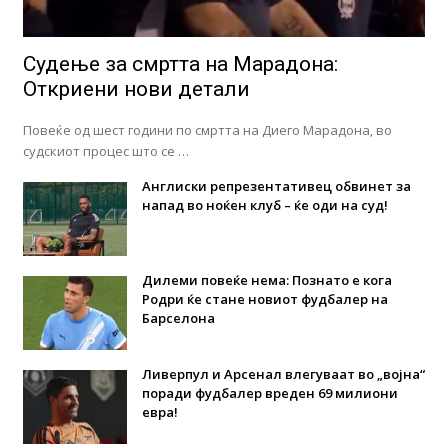
Судење за смртта на Марадона:
Откриени нови детали
Повеќе од шест години по смртта на Диего Марадона, во
судскиот процес што се …
Англиски репрезентативец обвинет за
напад во ноќен клуб – ќе оди на суд!
Дилеми повеќе нема: Познато е кога
Родри ќе стане новиот фудбалер на
Барселона
Ливерпул и Арсенал влегуваат во „војна“
поради фудбалер вреден 69 милиони
евра!