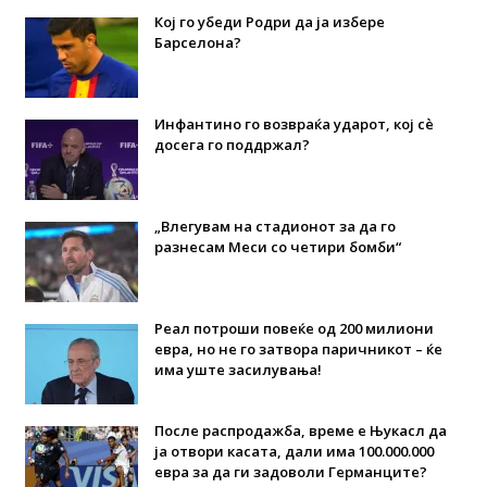
Кој го убеди Родри да ја избере
Барселона?
Инфантино го возвраќа ударот, кој сè
досега го поддржал?
„Влегувам на стадионот за да го
разнесам Меси со четири бомби“
Реал потроши повеќе од 200 милиони
евра, но не го затвора паричникот – ќе
има уште засилувања!
После распродажба, време е Њукасл да
ја отвори касата, дали има 100.000.000
евра за да ги задоволи Германците?