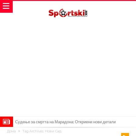
Судење за смртта на Марадона: Откриени нови детали
Дома
Tag Archives: Нови Сад
Англиски репрезентативец обвинет за напад во ноќен клуб – ќе